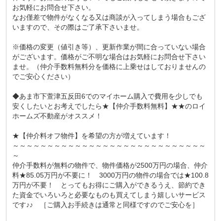
お気軽にお問合せ下さい。
なお僅差で物件がなくなる又は商談が入ってしまう場合もござ
いますので、その際はご了承下さいませ。
※価格の変更（値引き等）、更新作業が間に合っていない場合
がございます。価格がご不明な場合はお気軽にお問合せ下さい
ませ。（仲介手数料無料分を価格に上乗せはしておりませんの
でご安心ください）
◆あま市下萱津五反田6でのマイホーム購入で費用を少しでも
安くしたいとお考えでしたら★【仲介手数料無料】★★のロイ
ホームズ不動産がオススメ！
★【仲介料オフ物件】を希望の方が増えています！
～～～～～～～～～～～～～～～～～～～～～～～～～～～～
～
仲介手数料が無料の物件で、物件価格が2500万円の場合、仲介
料★85.05万円が不要に！ 3000万円の物件の場合では★100.8
万円が不要！ とってもお得にご購入ができるうえ、節約でき
た資金でいろいろと必要なものも買えてしまう嬉しいサービス
です♪♪ ［ご購入お手続きは通常と同様ですのでご安心を］