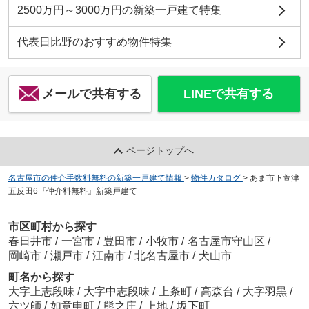
2500万円～3000万円の新築一戸建て特集
代表日比野のおすすめ物件特集
メールで共有する
LINEで共有する
ページトップへ
名古屋市の仲介手数料無料の新築一戸建て情報
>
物件カタログ
>
あま市下萱津
五反田6『仲介料無料』新築戸建て
市区町村から探す
春日井市
/
一宮市
/
豊田市
/
小牧市
/
名古屋市守山区
/
岡崎市
/
瀬戸市
/
江南市
/
北名古屋市
/
犬山市
町名から探す
大字上志段味
/
大字中志段味
/
上条町
/
高森台
/
大字羽黒
/
六ツ師
/
如意申町
/
熊之庄
/
上地
/
坂下町