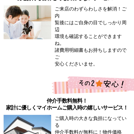
ご来店のわずらわしさを解消！ご
内
覧後にはご自身の目でしっかり周
辺
環境も確認することができます
ね。
諸費用明細書もお持ちしますので
ご
安心くださいませ。
仲介手数料無料！
家計に優しくマイホームご購入時の嬉しいサービス！
ご購入時の大きな負担になってい
る
仲介手数料が無料に！物件価格