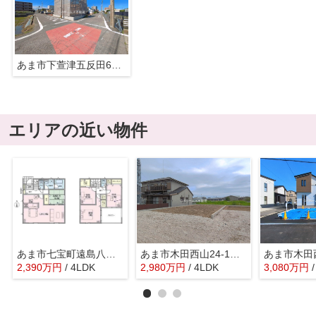
あま市下萱津五反田6『仲介料無料』新築戸建て
エリアの近い物件
あま市七宝町遠島八幡島728-1『仲介料無料』新築戸建て
あま市木田西山24-1『仲介料無料』新築戸建て
2,390
万
円
/ 4LDK
2,980
万
円
/ 4LDK
3,080
万
円