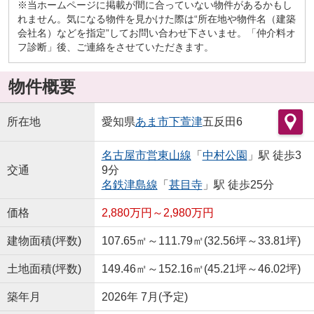
※当ホームページに掲載が間に合っていない物件があるかもし
れません。気になる物件を見かけた際は“所在地や物件名（建築
会社名）などを指定”してお問い合わせ下さいませ。「仲介料オ
フ診断」後、ご連絡をさせていただきます。
物件概要
所在地
愛知県
あま市
下萱津
五反田6
名古屋市営東山線
「
中村公園
」駅 徒歩3
交通
9分
名鉄津島線
「
甚目寺
」駅 徒歩25分
価格
2,880万円～2,980万円
建物面積(坪数)
107.65㎡～111.79㎡(32.56坪～33.81坪)
土地面積(坪数)
149.46㎡～152.16㎡(45.21坪～46.02坪)
築年月
2026年 7月(予定)