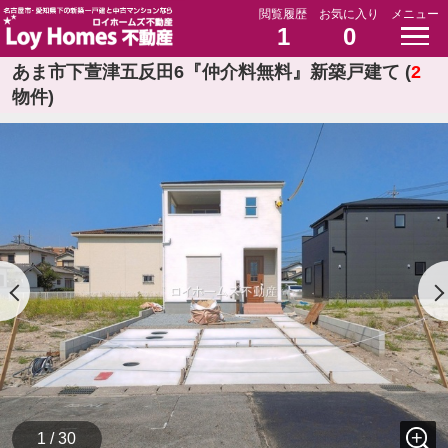
閲覧履歴
お気に入り
メニュー
1
0
あま市下萱津五反田6『仲介料無料』新築戸建て (
2
物件)
1 / 30