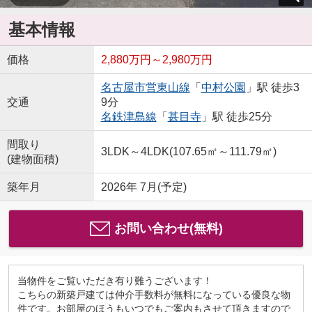
基本情報
価格
2,880万円～2,980万円
名古屋市営東山線
「
中村公園
」駅 徒歩3
交通
9分
名鉄津島線
「
甚目寺
」駅 徒歩25分
間取り
3LDK～4LDK(107.65㎡～111.79㎡)
(建物面積)
築年月
2026年 7月(予定)
お問い合わせ(無料)
当物件をご覧いただき有り難うございます！
こちらの新築戸建ては仲介手数料が無料になっている優良な物
件です。お部屋のほうもいつでもご案内もさせて頂きますので