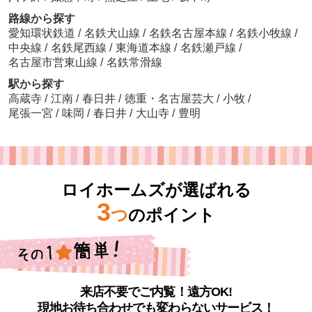
路線から探す
愛知環状鉄道
/
名鉄犬山線
/
名鉄名古屋本線
/
名鉄小牧線
/
中央線
/
名鉄尾西線
/
東海道本線
/
名鉄瀬戸線
/
名古屋市営東山線
/
名鉄常滑線
駅から探す
高蔵寺
/
江南
/
春日井
/
徳重・名古屋芸大
/
小牧
/
尾張一宮
/
味岡
/
春日井
/
大山寺
/
豊明
ロイホームズが選ばれる
3
つ
のポイント
来店不要でご内覧！遠方OK!
現地お待ち合わせでも変わらないサービス！