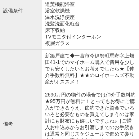
追焚機能浴室
設備条件
浴室乾燥機
温水洗浄便座
洗髪洗面化粧台
床下収納
TVモニタ付インターホン
複層ガラス
新築戸建て◆一宮市今伊勢町馬寄字上畑
田41-1でのマイホーム購入で費用を少し
でも安くしたいとお考えでしたら★【仲
介手数料無料】★★のロイホームズ不動
産がオススメ！
2690万円の物件の場合では仲介手数料約
★95万円が無料に！とってもお得にご購
入ができるうえ、節約できた資金でいろ
いろと必要なものを買えてしまうのは家
計にも財布にも嬉しいですよね♪［ご購
備考
入お申込みからお引渡しまでのお手続き
は通常と同じスケジュールで進めて参り