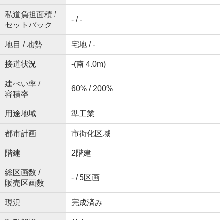
私道負担面積 /
- / -
セットバック
地目 / 地勢
宅地 / -
接道状況
-(南 4.0m)
建ぺい率 /
60% / 200%
容積率
用途地域
準工業
都市計画
市街化区域
階建
2階建
総区画数 /
- / 5区画
販売区画数
現況
完成済み