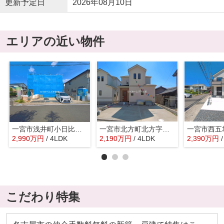
更新予定日
2026年08月10日
エリアの近い物件
一宮市浅井町小日比野字上牧57-1『仲介料無料』新築戸建て
一宮市北方町北方字中土取85-1『仲介料無料』新築戸建て
2,990
万
円
/ 4LDK
2,190
万
円
/ 4LDK
2,390
万
円
こだわり特集