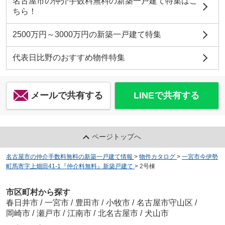
名古屋市の仲介手数料無料の新築一戸建て特集はこ
ちら！
2500万円～3000万円の新築一戸建て特集
代表日比野のおすすめ物件特集
メールで共有する
LINEで共有する
ページトップへ
名古屋市の仲介手数料無料の新築一戸建て情報
>
物件カタログ
>
一宮市今伊勢
町馬寄字上畑田41-1『仲介料無料』新築戸建て
>
2号棟
市区町村から探す
春日井市
/
一宮市
/
豊田市
/
小牧市
/
名古屋市守山区
/
岡崎市
/
瀬戸市
/
江南市
/
北名古屋市
/
犬山市