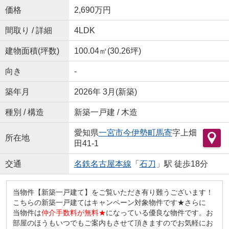
価格
2,690万円
間取り / 詳細
4LDK
建物面積(坪数)
100.04㎡(30.26坪)
向き
-
築年月
2026年 3月(新築)
種別 / 構造
新築一戸建 / 木造
愛知県
一宮市
今伊勢町馬寄
字上畑
所在地
田41-1
交通
名鉄名古屋本線
「
石刀
」駅 徒歩18分
当物件【新築一戸建て】をご覧いただき有り難うございます！
こちらの新築一戸建てはキャンペーン対象物件です★さらに
当物件は
仲介手数料が無料★
になっている優良な物件です。お
部屋のほうもいつでもご案内もさせて頂きますのでお気軽にお