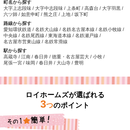
町名から探す
大字上志段味
/
大字中志段味
/
上条町
/
高森台
/
大字羽黒
/
六ツ師
/
如意申町
/
熊之庄
/
上地
/
坂下町
路線から探す
愛知環状鉄道
/
名鉄犬山線
/
名鉄名古屋本線
/
名鉄小牧線
/
中央線
/
名鉄尾西線
/
東海道本線
/
名鉄瀬戸線
/
名古屋市営東山線
/
名鉄常滑線
駅から探す
高蔵寺
/
江南
/
春日井
/
徳重・名古屋芸大
/
小牧
/
尾張一宮
/
味岡
/
春日井
/
大山寺
/
豊明
ロイホームズが選ばれる
3
つ
のポイント