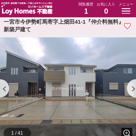
閲覧履歴
お気に入り
メニュー
1
0
一宮市今伊勢町馬寄字上畑田41-1『仲介料無料』
新築戸建て
1 / 41