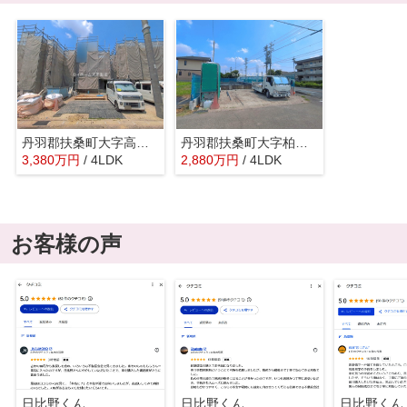
丹羽郡扶桑町大字高雄字覚王寺前21-21『仲介料無料』新築戸建て
丹羽郡扶桑町大字柏森字花立478『仲介料無料』新築戸建て
3,380
万
円
/ 4LDK
2,880
万
円
/ 4LDK
お客様の声
日比野くん
日比野くん
日比野くん