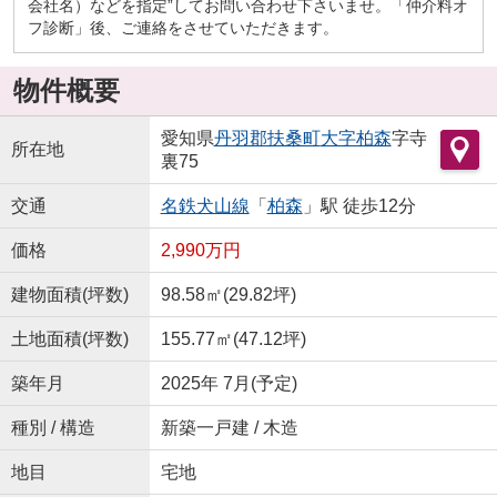
会社名）などを指定”してお問い合わせ下さいませ。「仲介料オ
フ診断」後、ご連絡をさせていただきます。
物件概要
愛知県
丹羽郡扶桑町
大字柏森
字寺
所在地
裏75
交通
名鉄犬山線
「
柏森
」駅 徒歩12分
価格
2,990万円
建物面積(坪数)
98.58㎡(29.82坪)
土地面積(坪数)
155.77㎡(47.12坪)
築年月
2025年 7月(予定)
種別 / 構造
新築一戸建 / 木造
地目
宅地