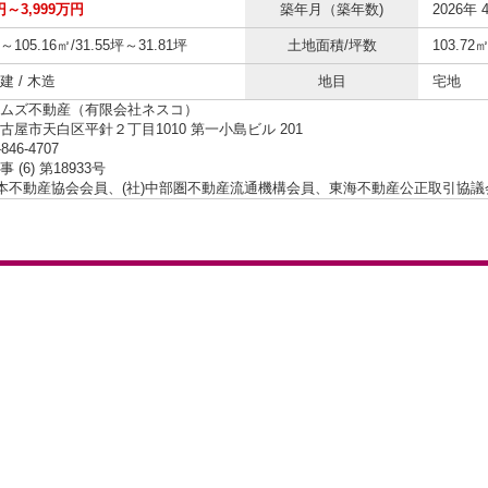
円～3,999万円
築年月（築年数)
2026年 
㎡～105.16㎡/31.55坪～31.81坪
土地面積/坪数
103.72
 / 木造
地目
宅地
ムズ不動産（有限会社ネスコ）
古屋市天白区平針２丁目1010 第一小島ビル 201
-846-4707
 (6) 第18933号
日本不動産協会会員、(社)中部圏不動産流通機構会員、東海不動産公正取引協議