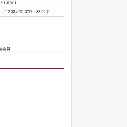
4月( 新築 )
㎡～112.38㎡/31.37坪～33.99坪
会会員