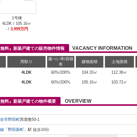
1号棟
4LDK / 105.16㎡
- /
3,999万円
VACANCY INFORMATION
介料無料』新築戸建ての販売物件情報
建ぺい率/容積
間取り
建物面積
土地面積
率
4LDK
60%/200%
104.33㎡
112.38㎡
4LDK
60%/200%
105.16㎡
103.72㎡
OVERVIEW
料無料』新築戸建ての物件概要
谷市
野田町
西屋敷50-1
線
「
野田新町
」駅 徒歩10分