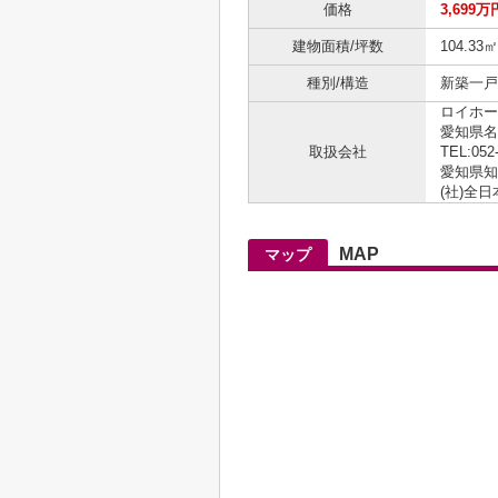
価格
3,699万
建物面積/坪数
104.33
種別/構造
新築一戸建
ロイホー
愛知県名
取扱会社
TEL:052
愛知県知事
(社)全
MAP
マップ