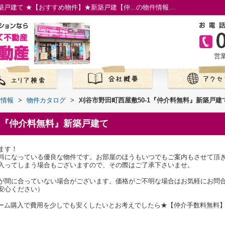
刈谷市野田町西屋敷50-1『仲介料無料』新築戸建て ★【おすすめ物件】★新築戸建【仲...の物件情報／名古屋市の仲介手数料無料の新築一戸建て／ロイホームズ不動産
営業
て情報
>
物件カタログ
>
刈谷市野田町西屋敷50-1『仲介料無料』新築戸建
-1『仲介料無料』新築戸建て
ます！
料になっている優良な物件です。お部屋のほうもいつでもご案内もさせて頂
入ってしまう場合もございますので、その際はご了承下さいませ。
が間に合っていない場合がございます。価格がご不明な場合はお気軽にお問
安心ください）
イホーム購入で費用を少しでも安くしたいとお考えでしたら★【仲介手数料無料