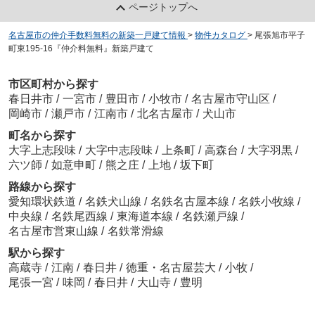
ページトップへ
名古屋市の仲介手数料無料の新築一戸建て情報
>
物件カタログ
>
尾張旭市平子
町東195-16『仲介料無料』新築戸建て
市区町村から探す
春日井市
/
一宮市
/
豊田市
/
小牧市
/
名古屋市守山区
/
岡崎市
/
瀬戸市
/
江南市
/
北名古屋市
/
犬山市
町名から探す
大字上志段味
/
大字中志段味
/
上条町
/
高森台
/
大字羽黒
/
六ツ師
/
如意申町
/
熊之庄
/
上地
/
坂下町
路線から探す
愛知環状鉄道
/
名鉄犬山線
/
名鉄名古屋本線
/
名鉄小牧線
/
中央線
/
名鉄尾西線
/
東海道本線
/
名鉄瀬戸線
/
名古屋市営東山線
/
名鉄常滑線
駅から探す
高蔵寺
/
江南
/
春日井
/
徳重・名古屋芸大
/
小牧
/
尾張一宮
/
味岡
/
春日井
/
大山寺
/
豊明