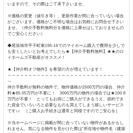
いますので、その際はご了承下さいませ。
※価格の変更（値引き等）、更新作業が間に合っていない場合
がございます。価格がご不明な場合はお気軽にお問合せ下さい
ませ。（仲介手数料無料分を価格に上乗せはしておりませんの
でご安心ください）
◆尾張旭市平子町東195-16でのマイホーム購入で費用を少しで
も安くしたいとお考えでしたら★【仲介手数料無料】★★のロ
イホームズ不動産がオススメ！
★【仲介料オフ物件】を希望の方が増えています！
～～～～～～～～～～～～～～～～～～～～～～～～～～～～
～
仲介手数料が無料の物件で、物件価格が2500万円の場合、仲介
料★85.05万円が不要に！ 3000万円の物件の場合では★100.8
万円が不要！ とってもお得にご購入ができるうえ、節約でき
た資金でいろいろと必要なものも買えてしまう嬉しいサービス
です♪♪ ［ご購入お手続きは通常と同様ですのでご安心を］
※当ホームページに掲載が間に合っていない物件があるかもし
れません。気になる物件を見かけた際は“所在地や物件名（建築