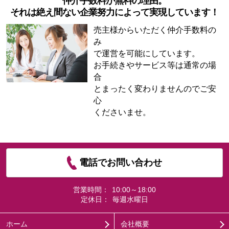
仲介手数料が無料の理由。
それは絶え間ない企業努力によって実現しています！
売主様からいただく仲介手数料の
み
で運営を可能にしています。
お手続きやサービス等は通常の場
合
とまったく変わりませんのでご安
心
くださいませ。
電話でお問い合わせ
営業時間：
10:00～18:00
定休日：
毎週水曜日
ホーム
会社概要