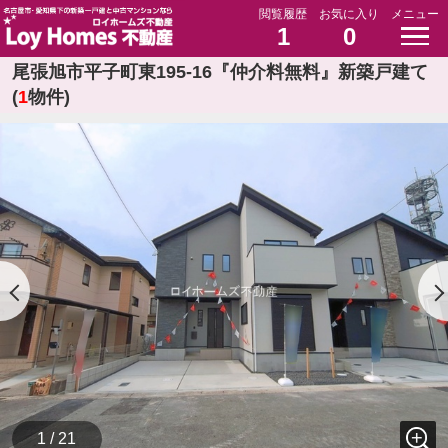
閲覧履歴
お気に入り
メニュー
1
0
尾張旭市平子町東195-16『仲介料無料』新築戸建て
(
1
物件)
1 / 21