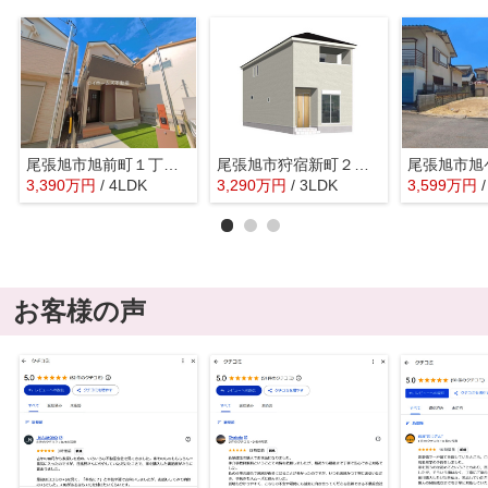
尾張旭市旭前町１丁目10-12『仲介料無料』新築戸建て
尾張旭市狩宿新町２丁目13『仲介料無料』新築戸建て
3,390
万
円
/ 4LDK
3,290
万
円
/ 3LDK
3,599
万
円
お客様の声