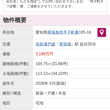
会社名）などを指定”してお問い合わせ下さいませ。「仲介料オ
フ診断」後、ご連絡をさせていただきます。
物件概要
所在地
愛知県
尾張旭市
平子町東
195-16
交通
名鉄瀬戸線
「
尾張旭
」駅 徒歩20分
価格
3,199万円
建物面積(坪数)
104.75㎡(31.68坪)
土地面積(坪数)
113.13㎡(34.22坪)
築年月
2026年 6月(新築)
種別 / 構造
新築一戸建 / 木造
地目
宅地