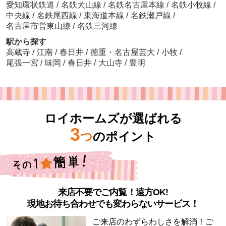
愛知環状鉄道
/
名鉄犬山線
/
名鉄名古屋本線
/
名鉄小牧線
/
中央線
/
名鉄尾西線
/
東海道本線
/
名鉄瀬戸線
/
名古屋市営東山線
/
名鉄三河線
駅から探す
高蔵寺
/
江南
/
春日井
/
徳重・名古屋芸大
/
小牧
/
尾張一宮
/
味岡
/
春日井
/
大山寺
/
豊明
ロイホームズが選ばれる
3
つ
のポイント
来店不要でご内覧！遠方OK!
現地お待ち合わせでも変わらないサービス！
ご来店のわずらわしさを解消！ご