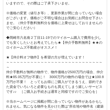
いますので、その際はご了承下さいませ。
※価格の変更（値引き等）、更新作業が間に合っていない場合
がございます。価格がご不明な場合はお気軽にお問合せ下さい
ませ。（仲介手数料無料分を価格に上乗せはしておりませんの
でご安心ください）
◆岡崎市六名南２丁目11-19でのマイホーム購入で費用を少し
でも安くしたいとお考えでしたら★【仲介手数料無料】★★の
ロイホームズ不動産がオススメ！
★【仲介料オフ物件】を希望の方が増えています！
～～～～～～～～～～～～～～～～～～～～～～～～～～～～
～
仲介手数料が無料の物件で、物件価格が2500万円の場合、仲介
料★85.05万円が不要に！ 3000万円の物件の場合では★100.8
万円が不要！ とってもお得にご購入ができるうえ、節約でき
た資金でいろいろと必要なものも買えてしまう嬉しいサービス
です♪♪ ［ご購入お手続きは通常と同様ですのでご安心を］
※当ホームページに掲載が間に合っていない物件があるかもし
れません。気になる物件を見かけた際は“所在地や物件名（建築