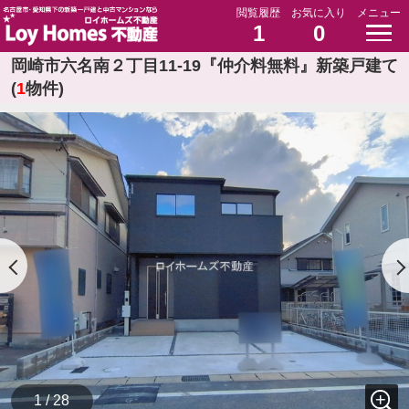
閲覧履歴
お気に入り
メニュー
1
0
岡崎市六名南２丁目11-19『仲介料無料』新築戸建て
(
1
物件)
1 / 28