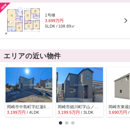
1号棟
3,699万円
108.89㎡
5LDK
エリアの近い物件
岡崎市中島町字紅蓮61-1『仲介料無料』新築戸建て
岡崎市細川町字山ノ神2-22『仲介料無料』新築戸建て
3,199
万
円
/ 4LDK
3,199.5
万
円
/ 3LDK
3,690
万
円