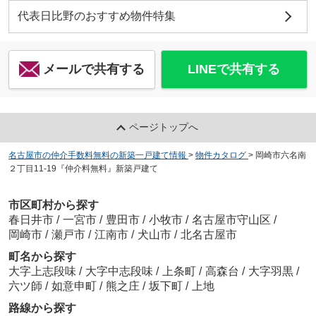
代表日比野のおすすめ物件特集
メールで共有する
LINEで共有する
ページトップへ
名古屋市の仲介手数料無料の新築一戸建て情報
>
物件カタログ
>
岡崎市六名南
２丁目11-19『仲介料無料』新築戸建て
市区町村から探す
春日井市
/
一宮市
/
豊田市
/
小牧市
/
名古屋市守山区
/
岡崎市
/
瀬戸市
/
江南市
/
犬山市
/
北名古屋市
町名から探す
大字上志段味
/
大字中志段味
/
上条町
/
高森台
/
大字羽黒
/
六ツ師
/
如意申町
/
熊之庄
/
坂下町
/
上地
路線から探す