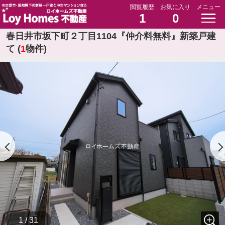
閲覧履歴
お気に入り
メニュー
1
0
春日井市坂下町２丁目1104『仲介料無料』新築戸建
て (
1
物件)
1 / 31