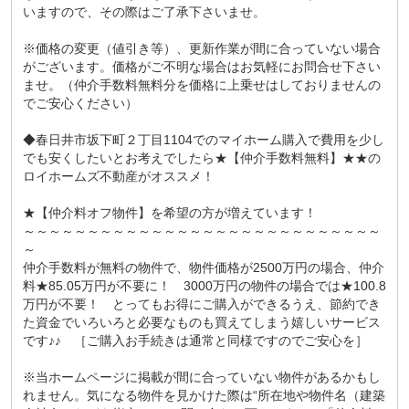
いますので、その際はご了承下さいませ。
※価格の変更（値引き等）、更新作業が間に合っていない場合
がございます。価格がご不明な場合はお気軽にお問合せ下さい
ませ。（仲介手数料無料分を価格に上乗せはしておりませんの
でご安心ください）
◆春日井市坂下町２丁目1104でのマイホーム購入で費用を少し
でも安くしたいとお考えでしたら★【仲介手数料無料】★★の
ロイホームズ不動産がオススメ！
★【仲介料オフ物件】を希望の方が増えています！
～～～～～～～～～～～～～～～～～～～～～～～～～～～～
～
仲介手数料が無料の物件で、物件価格が2500万円の場合、仲介
料★85.05万円が不要に！ 3000万円の物件の場合では★100.8
万円が不要！ とってもお得にご購入ができるうえ、節約でき
た資金でいろいろと必要なものも買えてしまう嬉しいサービス
です♪♪ ［ご購入お手続きは通常と同様ですのでご安心を］
※当ホームページに掲載が間に合っていない物件があるかもし
れません。気になる物件を見かけた際は“所在地や物件名（建築