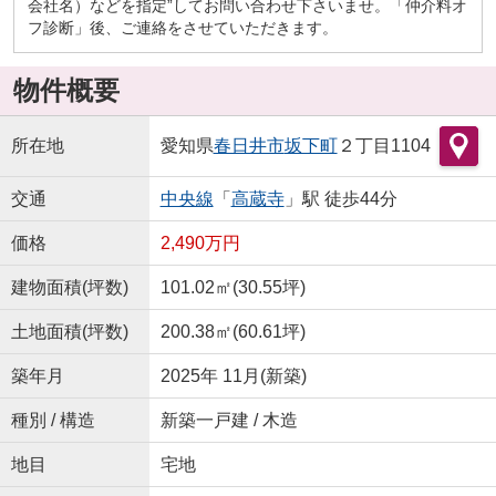
会社名）などを指定”してお問い合わせ下さいませ。「仲介料オ
フ診断」後、ご連絡をさせていただきます。
物件概要
所在地
愛知県
春日井市
坂下町
２丁目1104
交通
中央線
「
高蔵寺
」駅 徒歩44分
価格
2,490万円
建物面積(坪数)
101.02㎡(30.55坪)
土地面積(坪数)
200.38㎡(60.61坪)
築年月
2025年 11月(新築)
種別 / 構造
新築一戸建 / 木造
地目
宅地