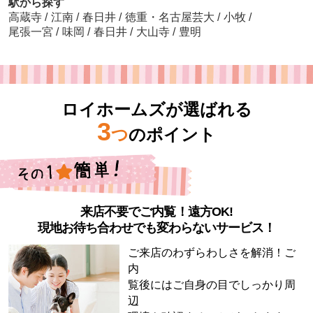
駅から探す
高蔵寺
/
江南
/
春日井
/
徳重・名古屋芸大
/
小牧
/
尾張一宮
/
味岡
/
春日井
/
大山寺
/
豊明
ロイホームズが選ばれる
3
つ
のポイント
来店不要でご内覧！遠方OK!
現地お待ち合わせでも変わらないサービス！
ご来店のわずらわしさを解消！ご
内
覧後にはご自身の目でしっかり周
辺