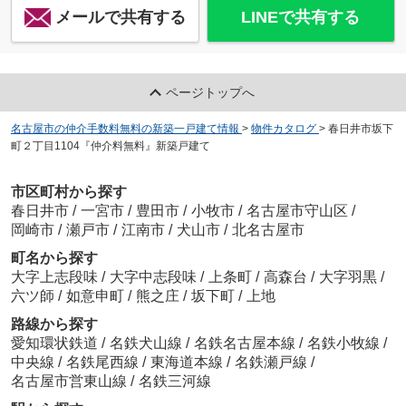
メールで共有する
LINEで共有する
ページトップへ
名古屋市の仲介手数料無料の新築一戸建て情報
>
物件カタログ
>
春日井市坂下
町２丁目1104『仲介料無料』新築戸建て
市区町村から探す
春日井市
/
一宮市
/
豊田市
/
小牧市
/
名古屋市守山区
/
岡崎市
/
瀬戸市
/
江南市
/
犬山市
/
北名古屋市
町名から探す
大字上志段味
/
大字中志段味
/
上条町
/
高森台
/
大字羽黒
/
六ツ師
/
如意申町
/
熊之庄
/
坂下町
/
上地
路線から探す
愛知環状鉄道
/
名鉄犬山線
/
名鉄名古屋本線
/
名鉄小牧線
/
中央線
/
名鉄尾西線
/
東海道本線
/
名鉄瀬戸線
/
名古屋市営東山線
/
名鉄三河線