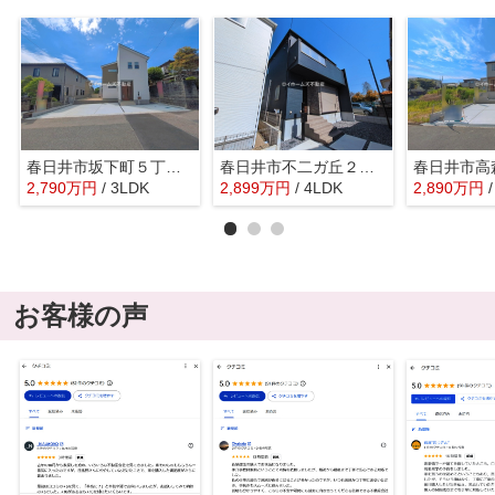
春日井市坂下町５丁目1215-705『仲介料無料』新築戸建て
春日井市不二ガ丘２丁目54『仲介料無料』新築戸建て
2,790
万
円
/ 3LDK
2,899
万
円
/ 4LDK
2,890
万
円
お客様の声