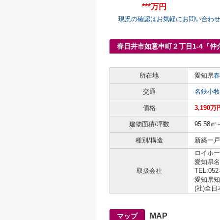
***万円
現況の確認はお気軽にお問い合わ
春日井市如意申町２丁目1-4『
所在地
愛知県
春
交通
名鉄小牧
価格
3,190万
建物面積/坪数
95.58㎡
種別/構造
新築一戸建
ロイホー
愛知県名
取扱会社
TEL:052
愛知県知事
(社)全
MAP
マップ