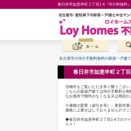
名古屋市の仲介手数料無料の新築一戸建
春日井市如意申町２丁目
当物件をご覧いただき有り難うござい
こちらの新築戸建ては仲介手数料が無
なお僅差で物件がなくなる又は商談が
※価格の変更（値引き等）、更新作業
価格に上乗せはしておりませんのでご
◆春日井市如意申町２丁目1-4での
スメ！