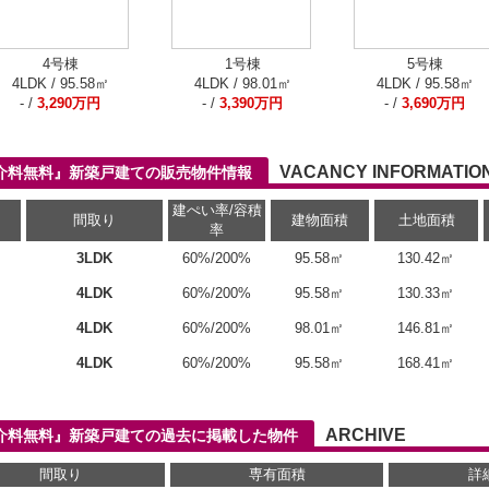
4号棟
1号棟
5号棟
4LDK / 95.58㎡
4LDK / 98.01㎡
4LDK / 95.58㎡
- /
3,290万円
- /
3,390万円
- /
3,690万円
VACANCY INFORMATIO
仲介料無料』新築戸建ての販売物件情報
建ぺい率/容積
間取り
建物面積
土地面積
率
3LDK
60%/200%
95.58㎡
130.42㎡
4LDK
60%/200%
95.58㎡
130.33㎡
4LDK
60%/200%
98.01㎡
146.81㎡
4LDK
60%/200%
95.58㎡
168.41㎡
ARCHIVE
仲介料無料』新築戸建ての過去に掲載した物件
間取り
専有面積
詳