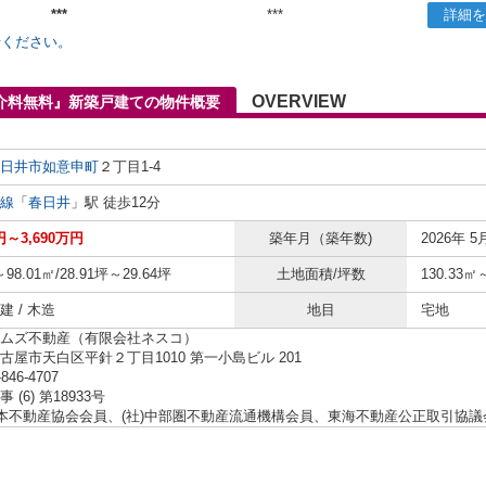
***
***
詳細を
せください。
OVERVIEW
仲介料無料』新築戸建ての物件概要
日井市
如意申町
２丁目1-4
線
「
春日井
」駅 徒歩12分
円～3,690万円
築年月（築年数)
2026年 5
～98.01㎡/28.91坪～29.64坪
土地面積/坪数
130.33㎡
 / 木造
地目
宅地
ムズ不動産（有限会社ネスコ）
古屋市天白区平針２丁目1010 第一小島ビル 201
-846-4707
 (6) 第18933号
日本不動産協会会員、(社)中部圏不動産流通機構会員、東海不動産公正取引協議