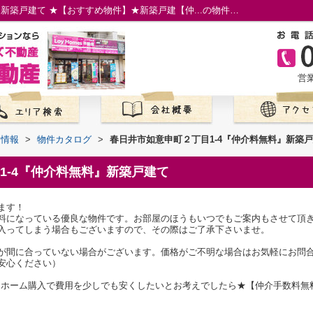
春日井市如意申町２丁目1-4『仲介料無料』新築戸建て ★【おすすめ物件】★新築戸建【仲...の物件情報／名古屋市の仲介手数料無料の新築一戸建て／ロイホームズ不動産
営業
て情報
>
物件カタログ
>
春日井市如意申町２丁目1-4『仲介料無料』新築
1-4『仲介料無料』新築戸建て
ます！
料になっている優良な物件です。お部屋のほうもいつでもご案内もさせて頂
入ってしまう場合もございますので、その際はご了承下さいませ。
が間に合っていない場合がございます。価格がご不明な場合はお気軽にお問
安心ください）
マイホーム購入で費用を少しでも安くしたいとお考えでしたら★【仲介手数料