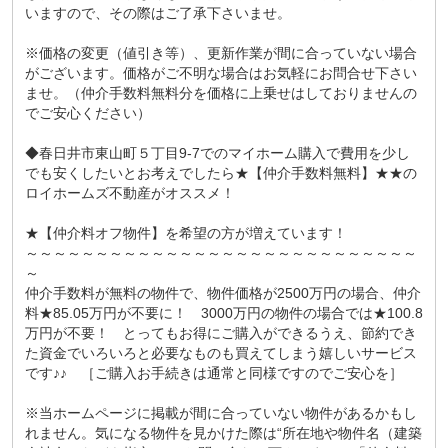
いますので、その際はご了承下さいませ。
※価格の変更（値引き等）、更新作業が間に合っていない場合
がございます。価格がご不明な場合はお気軽にお問合せ下さい
ませ。（仲介手数料無料分を価格に上乗せはしておりませんの
でご安心ください）
◆春日井市東山町５丁目9-7でのマイホーム購入で費用を少し
でも安くしたいとお考えでしたら★【仲介手数料無料】★★の
ロイホームズ不動産がオススメ！
★【仲介料オフ物件】を希望の方が増えています！
～～～～～～～～～～～～～～～～～～～～～～～～～～～～
～
仲介手数料が無料の物件で、物件価格が2500万円の場合、仲介
料★85.05万円が不要に！ 3000万円の物件の場合では★100.8
万円が不要！ とってもお得にご購入ができるうえ、節約でき
た資金でいろいろと必要なものも買えてしまう嬉しいサービス
です♪♪ ［ご購入お手続きは通常と同様ですのでご安心を］
※当ホームページに掲載が間に合っていない物件があるかもし
れません。気になる物件を見かけた際は“所在地や物件名（建築