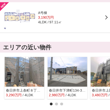
A号棟
3,190万円
97.11㎡
4LDK
エリアの近い物件
春日井市上条町８丁目108『仲介料無料』新築戸建て
春日井市下津町134-3『仲介料無料』新築戸建て
3,290
万
円
/ 4LDK
2,980
万
円
/ 4LDK
3,480
万
円