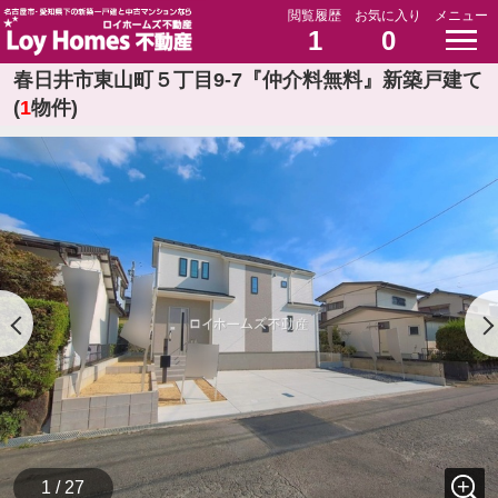
閲覧履歴
お気に入り
メニュー
1
0
春日井市東山町５丁目9-7『仲介料無料』新築戸建て
(
1
物件)
1 / 27