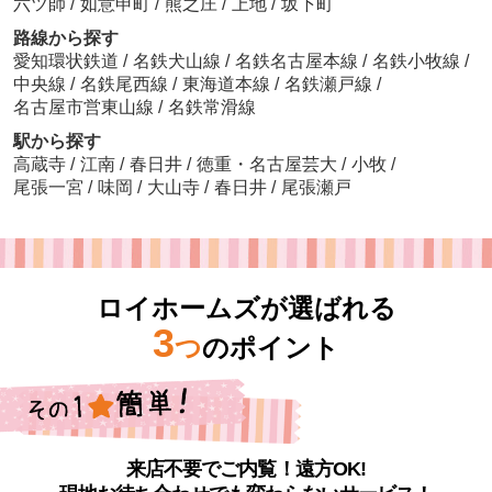
六ツ師
/
如意申町
/
熊之庄
/
上地
/
坂下町
路線から探す
愛知環状鉄道
/
名鉄犬山線
/
名鉄名古屋本線
/
名鉄小牧線
/
中央線
/
名鉄尾西線
/
東海道本線
/
名鉄瀬戸線
/
名古屋市営東山線
/
名鉄常滑線
駅から探す
高蔵寺
/
江南
/
春日井
/
徳重・名古屋芸大
/
小牧
/
尾張一宮
/
味岡
/
大山寺
/
春日井
/
尾張瀬戸
ロイホームズが選ばれる
3
つ
のポイント
来店不要でご内覧！遠方OK!