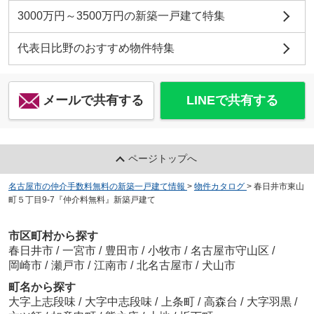
3000万円～3500万円の新築一戸建て特集
代表日比野のおすすめ物件特集
メールで共有する
LINEで共有する
ページトップへ
名古屋市の仲介手数料無料の新築一戸建て情報
>
物件カタログ
>
春日井市東山
町５丁目9-7『仲介料無料』新築戸建て
市区町村から探す
春日井市
/
一宮市
/
豊田市
/
小牧市
/
名古屋市守山区
/
岡崎市
/
瀬戸市
/
江南市
/
北名古屋市
/
犬山市
町名から探す
大字上志段味
/
大字中志段味
/
上条町
/
高森台
/
大字羽黒
/