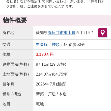
会社名）などを指定”してお問い合わせ下さいませ。「仲介料オ
フ診断」後、ご連絡をさせていただきます。
物件概要
所在地
愛知県
春日井市
東山町
５丁目9-7
交通
中央線
「
神領
」駅 徒歩50分
価格
3,190万円
建物面積(坪数)
97.11㎡(29.37坪)
土地面積(坪数)
214.07㎡(64.75坪)
築年月
2026年 7月(新築)
種別 / 構造
新築一戸建 / 木造
地目
宅地