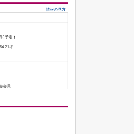
情報の見方
月( 予定 )
/64.21坪
会会員