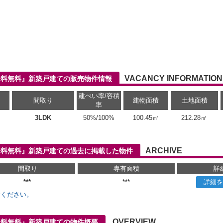
VACANCY INFORMATION
仲介料無料』新築戸建ての販売物件情報
建ぺい率/容積
間取り
建物面積
土地面積
率
3LDK
50%/100%
100.45㎡
212.28㎡
ARCHIVE
仲介料無料』新築戸建ての過去に掲載した物件
間取り
専有面積
詳
***
***
詳細を
せください。
OVERVIEW
仲介料無料』新築戸建ての物件概要