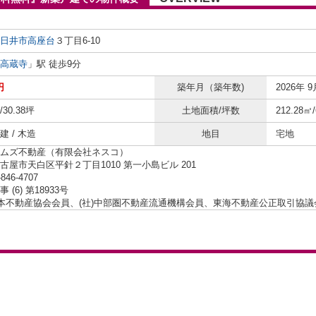
日井市
高座台
３丁目6-10
高蔵寺
」駅 徒歩9分
円
築年月（築年数)
2026年 9
/30.38坪
土地面積/坪数
212.28㎡
 / 木造
地目
宅地
ムズ不動産（有限会社ネスコ）
古屋市天白区平針２丁目1010 第一小島ビル 201
-846-4707
 (6) 第18933号
日本不動産協会会員、(社)中部圏不動産流通機構会員、東海不動産公正取引協議