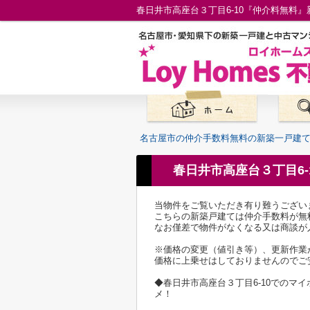
名古屋市の仲介手数料無料の新築一戸建
春日井市高座台３丁目6
当物件をご覧いただき有り難うござい
こちらの新築戸建ては仲介手数料が無
なお僅差で物件がなくなる又は商談が
※価格の変更（値引き等）、更新作業
価格に上乗せはしておりませんのでご
◆春日井市高座台３丁目6-10での
メ！