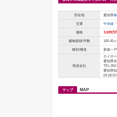
所在地
愛知県
春
交通
中央線
「
価格
3,699万
建物面積/坪数
100.45㎡
種別/構造
新築一戸建
ロイホー
愛知県名
取扱会社
TEL:052
愛知県知事
(社)全
MAP
マップ