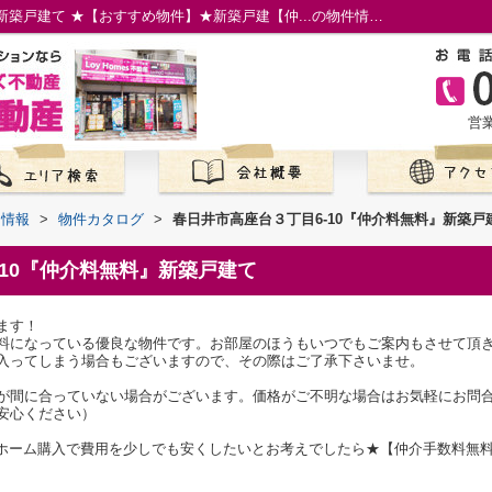
春日井市高座台３丁目6-10『仲介料無料』新築戸建て ★【おすすめ物件】★新築戸建【仲...の物件情報／名古屋市の仲介手数料無料の新築一戸建て／ロイホームズ不動産
営業
て情報
>
物件カタログ
>
春日井市高座台３丁目6-10『仲介料無料』新築戸
-10『仲介料無料』新築戸建て
ます！
料になっている優良な物件です。お部屋のほうもいつでもご案内もさせて頂
入ってしまう場合もございますので、その際はご了承下さいませ。
が間に合っていない場合がございます。価格がご不明な場合はお気軽にお問
安心ください）
マイホーム購入で費用を少しでも安くしたいとお考えでしたら★【仲介手数料無