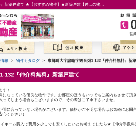
東郷町大字諸輪字観音畑1-132『仲介料無料』新築戸建て ★【おすすめ物件】★新築戸建【仲...の物件情報／名古屋市の仲介手数料無料の新築一戸建て／ロイホームズ不動産
営業
て情報
>
物件カタログ
>
東郷町大字諸輪字観音畑1-132『仲介料無料』新
-132『仲介料無料』新築戸建て
ます！
料になっている優良な物件です。お部屋のほうもいつでもご案内もさせて頂
入ってしまう場合もございますので、その際はご了承下さいませ。
が間に合っていない場合がございます。価格がご不明な場合はお気軽にお問
安心ください）
でのマイホーム購入で費用を少しでも安くしたいとお考えでしたら★【仲介手数