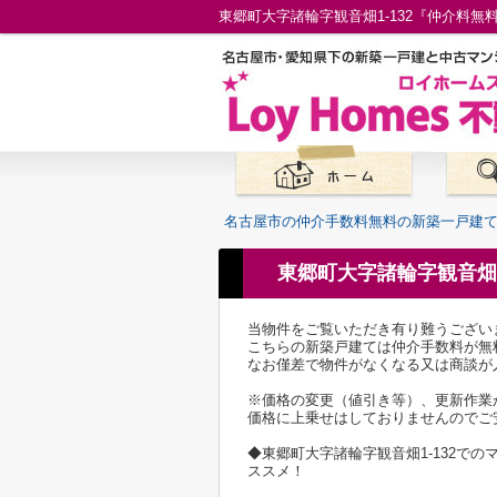
名古屋市の仲介手数料無料の新築一戸建
東郷町大字諸輪字観音畑1
当物件をご覧いただき有り難うござい
こちらの新築戸建ては仲介手数料が無
なお僅差で物件がなくなる又は商談が
※価格の変更（値引き等）、更新作業
価格に上乗せはしておりませんのでご
◆東郷町大字諸輪字観音畑1-132
ススメ！