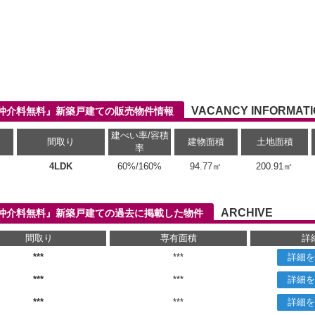
VACANCY INFORMAT
『仲介料無料』新築戸建ての販売物件情報
建ぺい率/容積
間取り
建物面積
土地面積
率
4LDK
60%/160%
94.77㎡
200.91㎡
ARCHIVE
2『仲介料無料』新築戸建ての過去に掲載した物件
間取り
専有面積
詳
***
***
詳細を
***
***
詳細を
***
***
詳細を