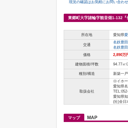
現況の確認はお気軽にお問い合わ
東郷町大字諸輪字観音畑1-132
所在地
愛知県
愛
名鉄豊田
交通
名鉄豊田
価格
2,890万
建物面積/坪数
94.77㎡/
種別/構造
新築一戸建
ロイホー
愛知県名
取扱会社
TEL:052
愛知県知事
(社)全
MAP
マップ