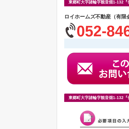
東郷町大字諸輪字観音畑1-132
ロイホームズ不動産（有限
052-84
東郷町大字諸輪字観音畑1-132