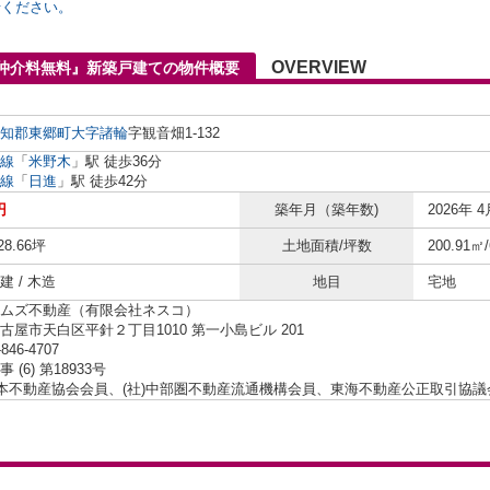
せください。
OVERVIEW
『仲介料無料』新築戸建ての物件概要
知郡東郷町
大字諸輪
字観音畑1-132
線
「
米野木
」駅 徒歩36分
線
「
日進
」駅 徒歩42分
円
築年月（築年数)
2026年 4
28.66坪
土地面積/坪数
200.91㎡
 / 木造
地目
宅地
ムズ不動産（有限会社ネスコ）
古屋市天白区平針２丁目1010 第一小島ビル 201
-846-4707
 (6) 第18933号
日本不動産協会会員、(社)中部圏不動産流通機構会員、東海不動産公正取引協議