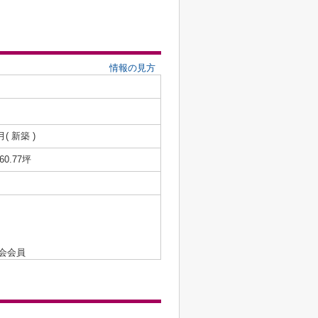
情報の見方
月( 新築 )
/60.77坪
会会員