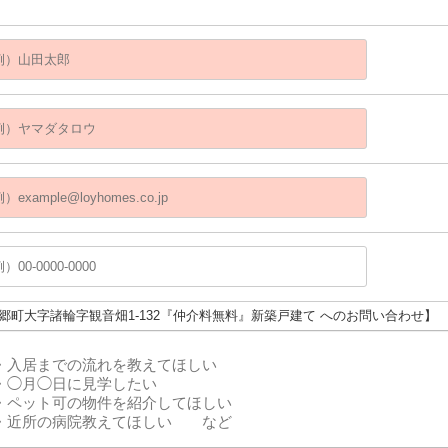
東郷町大字諸輪字観音畑1-132『仲介料無料』新築戸建て へのお問い合わせ】