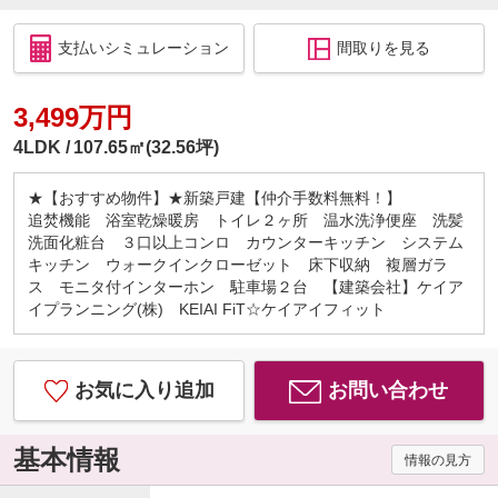
支払いシミュレーション
間取りを見る
3,499万円
4LDK
107.65㎡(32.56坪)
★【おすすめ物件】★新築戸建【仲介手数料無料！】
追焚機能 浴室乾燥暖房 トイレ２ヶ所 温水洗浄便座 洗髪
洗面化粧台 ３口以上コンロ カウンターキッチン システム
キッチン ウォークインクローゼット 床下収納 複層ガラ
ス モニタ付インターホン 駐車場２台 【建築会社】ケイア
イプランニング(株) KEIAI FiT☆ケイアイフィット
お気に入り追加
お問い合わせ
基本情報
情報の見方