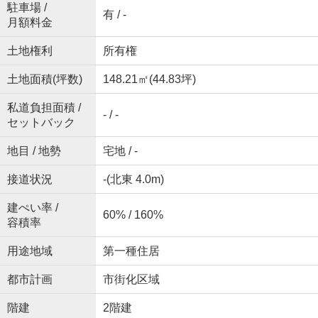
駐車場 /
有 / -
月額料金
土地権利
所有権
土地面積(坪数)
148.21㎡(44.83坪)
私道負担面積 /
- / -
セットバック
地目 / 地勢
宅地 / -
接道状況
-(北東 4.0m)
建ぺい率 /
60% / 160%
容積率
用途地域
第一種住居
都市計画
市街化区域
階建
2階建