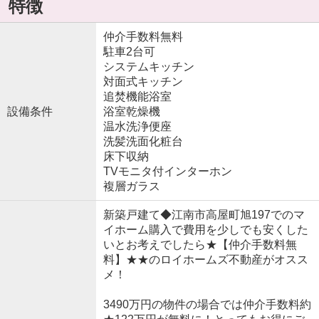
特徴
仲介手数料無料
駐車2台可
システムキッチン
対面式キッチン
追焚機能浴室
設備条件
浴室乾燥機
温水洗浄便座
洗髪洗面化粧台
床下収納
TVモニタ付インターホン
複層ガラス
新築戸建て◆江南市高屋町旭197でのマ
イホーム購入で費用を少しでも安くした
いとお考えでしたら★【仲介手数料無
料】★★のロイホームズ不動産がオスス
メ！
3490万円の物件の場合では仲介手数料約