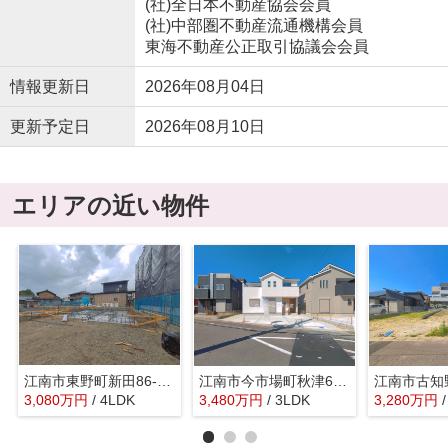
(社)全日本不動産協会会員
(社)中部圏不動産流通機構会員
東海不動産公正取引協議会会員
情報更新日
2026年08月04日
更新予定日
2026年08月10日
エリアの近い物件
江南市東野町新田86-1『仲介料無料』新築戸建て
江南市今市場町秋津67『仲介料無料』新築戸建て
3,080
万
円
/ 4LDK
3,480
万
円
/ 3LDK
3,280
万
円