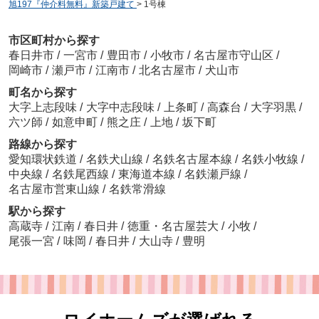
旭197『仲介料無料』新築戸建て
>
1号棟
市区町村から探す
春日井市
/
一宮市
/
豊田市
/
小牧市
/
名古屋市守山区
/
岡崎市
/
瀬戸市
/
江南市
/
北名古屋市
/
犬山市
町名から探す
大字上志段味
/
大字中志段味
/
上条町
/
高森台
/
大字羽黒
/
六ツ師
/
如意申町
/
熊之庄
/
上地
/
坂下町
路線から探す
愛知環状鉄道
/
名鉄犬山線
/
名鉄名古屋本線
/
名鉄小牧線
/
中央線
/
名鉄尾西線
/
東海道本線
/
名鉄瀬戸線
/
名古屋市営東山線
/
名鉄常滑線
駅から探す
高蔵寺
/
江南
/
春日井
/
徳重・名古屋芸大
/
小牧
/
尾張一宮
/
味岡
/
春日井
/
大山寺
/
豊明