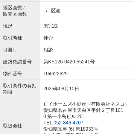
総区画数 /
- / 1区画
販売区画数
現況
未完成
取引態様
仲介
引渡し
相談
建築確認番号
第KS126-0420-55241号
物件番号
104622625
取引条件の有効
2026年08月10日
期限
ロイホームズ不動産（有限会社ネスコ）
愛知県名古屋市天白区平針２丁目101
0 第一小島ビル 201
TEL:
052-846-4707
取扱会社
愛知県知事 (6) 第18933号