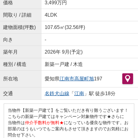
価格
3,499万円
間取り / 詳細
4LDK
建物面積(坪数)
107.65㎡(32.56坪)
向き
-
築年月
2026年 9月(予定)
種別 / 構造
新築一戸建 / 木造
所在地
愛知県
江南市
高屋町旭
197
交通
名鉄犬山線
「
江南
」駅 徒歩18分
当物件【新築一戸建て】をご覧いただき有り難うございます！
こちらの新築一戸建てはキャンペーン対象物件です★さらに
当物件は
仲介手数料が無料★
になっている優良な物件です。お
部屋のほうもいつでもご案内もさせて頂きますのでお気軽にお
問合せ下さい。