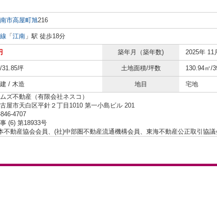
南市
高屋町旭
216
線
「
江南
」駅 徒歩18分
円
築年月（築年数)
2025年 11
/31.85坪
土地面積/坪数
130.94㎡/
 / 木造
地目
宅地
ムズ不動産（有限会社ネスコ）
古屋市天白区平針２丁目1010 第一小島ビル 201
-846-4707
 (6) 第18933号
日本不動産協会会員、(社)中部圏不動産流通機構会員、東海不動産公正取引協議