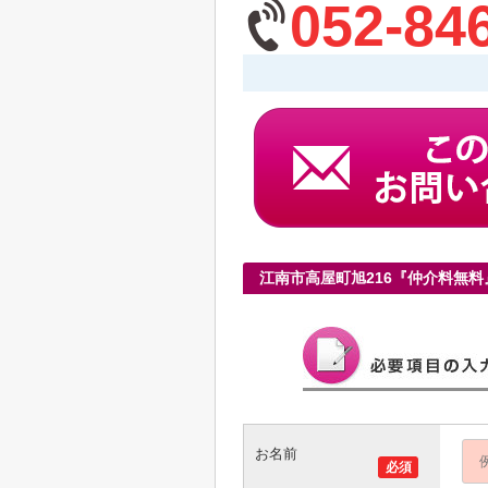
052-84
江南市高屋町旭216『仲介料無
お名前
必須