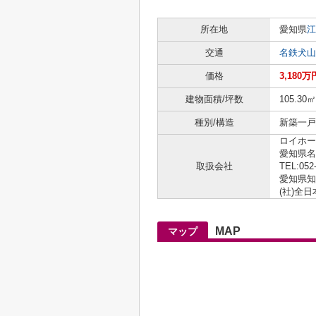
所在地
愛知県
江
交通
名鉄犬山
価格
3,180万
建物面積/坪数
105.30㎡
種別/構造
新築一戸建
ロイホー
愛知県名
取扱会社
TEL:052
愛知県知事
(社)全
MAP
マップ