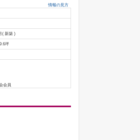
情報の見方
月( 新築 )
39.6坪
会会員