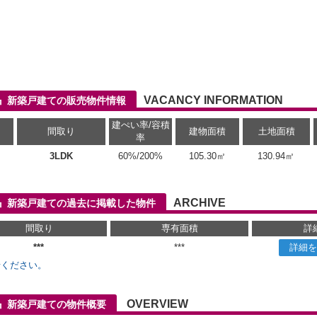
VACANCY INFORMATION
料』新築戸建ての販売物件情報
建ぺい率/容積
間取り
建物面積
土地面積
率
3LDK
60%/200%
105.30㎡
130.94㎡
ARCHIVE
料』新築戸建ての過去に掲載した物件
間取り
専有面積
詳
***
***
詳細を
せください。
OVERVIEW
料』新築戸建ての物件概要