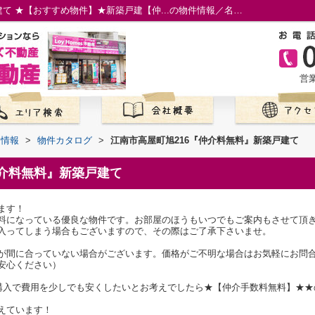
江南市高屋町旭216『仲介料無料』新築戸建て ★【おすすめ物件】★新築戸建【仲...の物件情報／名古屋市の仲介手数料無料の新築一戸建て／ロイホームズ不動産
営業
て情報
>
物件カタログ
>
江南市高屋町旭216『仲介料無料』新築戸建て
仲介料無料』新築戸建て
ます！
料になっている優良な物件です。お部屋のほうもいつでもご案内もさせて頂
入ってしまう場合もございますので、その際はご了承下さいませ。
が間に合っていない場合がございます。価格がご不明な場合はお気軽にお問
安心ください）
ム購入で費用を少しでも安くしたいとお考えでしたら★【仲介手数料無料】★
えています！