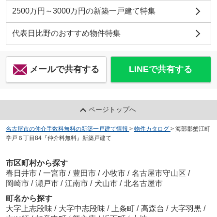
2500万円～3000万円の新築一戸建て特集
代表日比野のおすすめ物件特集
メールで共有する
LINEで共有する
ページトップへ
名古屋市の仲介手数料無料の新築一戸建て情報
>
物件カタログ
>
海部郡蟹江町
学戸６丁目84『仲介料無料』新築戸建て
市区町村から探す
春日井市
/
一宮市
/
豊田市
/
小牧市
/
名古屋市守山区
/
岡崎市
/
瀬戸市
/
江南市
/
犬山市
/
北名古屋市
町名から探す
大字上志段味
/
大字中志段味
/
上条町
/
高森台
/
大字羽黒
/