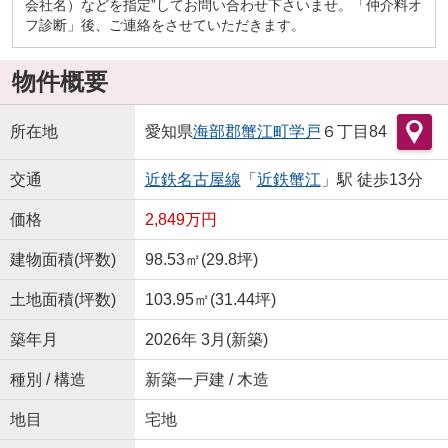
会社名）などを指定”してお問い合わせ下さいませ。「仲介料オ
フ診断」後、ご連絡をさせていただきます。
物件概要
所在地
愛知県
海部郡蟹江町
学戸
６丁目84
交通
近鉄名古屋線
「
近鉄蟹江
」駅 徒歩13分
価格
2,849万円
建物面積(坪数)
98.53㎡(29.8坪)
土地面積(坪数)
103.95㎡(31.44坪)
築年月
2026年 3月(新築)
種別 / 構造
新築一戸建 / 木造
地目
宅地