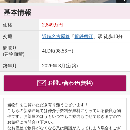
基本情報
価格
2,849万円
交通
近鉄名古屋線
「
近鉄蟹江
」駅 徒歩13分
間取り
4LDK(98.53㎡)
(建物面積)
築年月
2026年 3月(新築)
お問い合わせ(無料)
当物件をご覧いただき有り難うございます！
こちらの新築戸建ては仲介手数料が無料になっている優良な物
件です。お部屋のほうもいつでもご案内もさせて頂きますので
お気軽にお問合せ下さい。
なお僅差で物件がなくなる又は商談が入ってしまう場合もござ