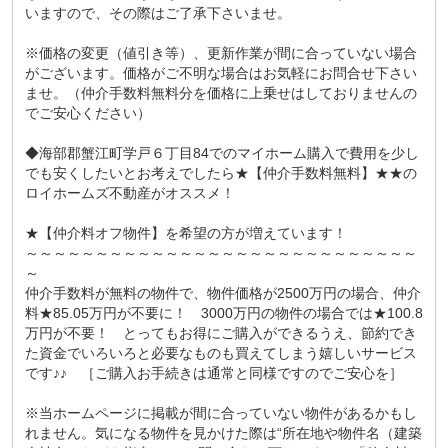
いますので、その際はご了承下さいませ。
※価格の変更（値引き等）、更新作業が間に合っていない場合
がございます。価格がご不明な場合はお気軽にお問合せ下さい
ませ。（仲介手数料無料分を価格に上乗せはしておりませんの
でご安心ください）
◆海部郡蟹江町学戸６丁目84でのマイホーム購入で費用を少し
でも安くしたいとお考えでしたら★【仲介手数料無料】★★の
ロイホームズ不動産がオススメ！
★【仲介料オフ物件】を希望の方が増えています！
～～～～～～～～～～～～～～～～～～～～～～～～～～～～
～
仲介手数料が無料の物件で、物件価格が2500万円の場合、仲介
料★85.05万円が不要に！ 3000万円の物件の場合では★100.8
万円が不要！ とってもお得にご購入ができるうえ、節約でき
た資金でいろいろと必要なものも買えてしまう嬉しいサービス
です♪♪ ［ご購入お手続きは通常と同様ですのでご安心を］
※当ホームページに掲載が間に合っていない物件があるかもし
れません。気になる物件を見かけた際は“所在地や物件名（建築