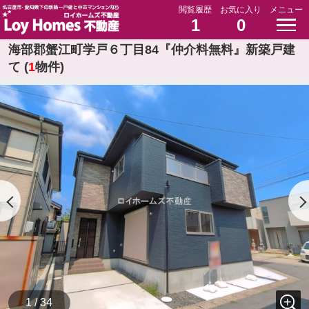
閲覧履歴
お気に入り
メニュー
1
0
海部郡蟹江町学戸６丁目84『仲介料無料』新築戸建
て (
1
物件)
1 / 34