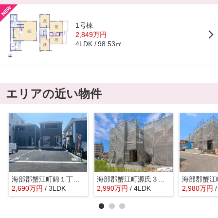
1号棟
2,849万円
98.53㎡
4LDK
エリアの近い物件
海部郡蟹江町錦１丁目24『仲介料無料』新築戸建て
海部郡蟹江町源氏３丁目60『仲介料無料』新築戸建て
2,690
万
円
/ 3LDK
2,990
万
円
/ 4LDK
2,980
万
円