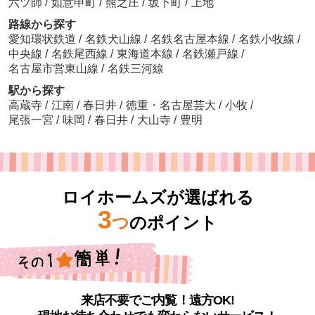
六ツ師
/
如意申町
/
熊之庄
/
坂下町
/
上地
路線から探す
愛知環状鉄道
/
名鉄犬山線
/
名鉄名古屋本線
/
名鉄小牧線
/
中央線
/
名鉄尾西線
/
東海道本線
/
名鉄瀬戸線
/
名古屋市営東山線
/
名鉄三河線
駅から探す
高蔵寺
/
江南
/
春日井
/
徳重・名古屋芸大
/
小牧
/
尾張一宮
/
味岡
/
春日井
/
大山寺
/
豊明
ロイホームズが選ばれる
3
つ
のポイント
来店不要でご内覧！遠方OK!