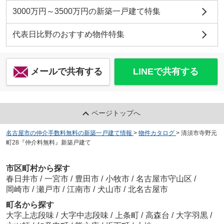
3000万円～3500万円の新築一戸建て特集
代表日比野のおすすめ物件特集
メールで共有する
LINEで共有する
ページトップへ
名古屋市の仲介手数料無料の新築一戸建て情報
>
物件カタログ
>
清須市寺野元
町28『仲介料無料』新築戸建て
市区町村から探す
春日井市
/
一宮市
/
豊田市
/
小牧市
/
名古屋市守山区
/
岡崎市
/
瀬戸市
/
江南市
/
犬山市
/
北名古屋市
町名から探す
大字上志段味
/
大字中志段味
/
上条町
/
高森台
/
大字羽黒
/