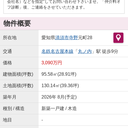
会社名）などを指定”してお問い合わせ下さいませ。「仲介料オ
フ診断」後、ご連絡をさせていただきます。
物件概要
所在地
愛知県
清須市
寺野
元町28
交通
名鉄名古屋本線
「
丸ノ内
」駅 徒歩9分
価格
3,090万円
建物面積(坪数)
95.58㎡(28.91坪)
土地面積(坪数)
130.14㎡(39.36坪)
築年月
2026年 8月(予定)
種別 / 構造
新築一戸建 / 木造
地目
-