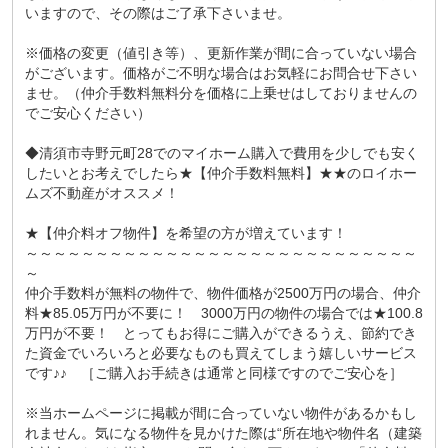
いますので、その際はご了承下さいませ。
※価格の変更（値引き等）、更新作業が間に合っていない場合
がございます。価格がご不明な場合はお気軽にお問合せ下さい
ませ。（仲介手数料無料分を価格に上乗せはしておりませんの
でご安心ください）
◆清須市寺野元町28でのマイホーム購入で費用を少しでも安く
したいとお考えでしたら★【仲介手数料無料】★★のロイホー
ムズ不動産がオススメ！
★【仲介料オフ物件】を希望の方が増えています！
～～～～～～～～～～～～～～～～～～～～～～～～～～～～
～
仲介手数料が無料の物件で、物件価格が2500万円の場合、仲介
料★85.05万円が不要に！ 3000万円の物件の場合では★100.8
万円が不要！ とってもお得にご購入ができるうえ、節約でき
た資金でいろいろと必要なものも買えてしまう嬉しいサービス
です♪♪ ［ご購入お手続きは通常と同様ですのでご安心を］
※当ホームページに掲載が間に合っていない物件があるかもし
れません。気になる物件を見かけた際は“所在地や物件名（建築