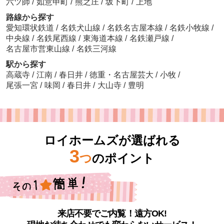
六ツ師
/
如意申町
/
熊之庄
/
坂下町
/
上地
路線から探す
愛知環状鉄道
/
名鉄犬山線
/
名鉄名古屋本線
/
名鉄小牧線
/
中央線
/
名鉄尾西線
/
東海道本線
/
名鉄瀬戸線
/
名古屋市営東山線
/
名鉄三河線
駅から探す
高蔵寺
/
江南
/
春日井
/
徳重・名古屋芸大
/
小牧
/
尾張一宮
/
味岡
/
春日井
/
大山寺
/
豊明
ロイホームズが選ばれる
3
つ
のポイント
来店不要でご内覧！遠方OK!