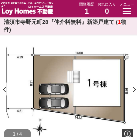
閲覧履歴
お気に入り
メニュー
1
0
清須市寺野元町28『仲介料無料』新築戸建て (
1
物
件)
1 / 4