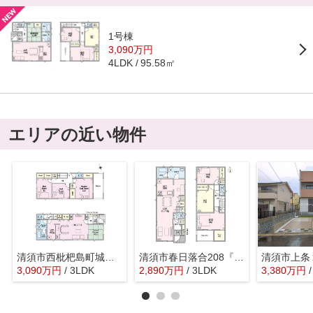
1号棟
3,090万円
95.58㎡
4LDK
エリアの近い物件
清須市西枇杷島町城並１丁目9-3『仲介料無料』新築戸建て
清須市春日落合208『仲介料無料』新築戸建て
3,090
万
円
/ 3LDK
2,890
万
円
/ 3LDK
3,380
万
円