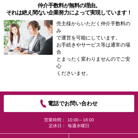
仲介手数料が無料の理由。
それは絶え間ない企業努力によって実現しています！
売主様からいただく仲介手数料の
み
で運営を可能にしています。
お手続きやサービス等は通常の場
合
とまったく変わりませんのでご安
心
くださいませ。
電話でお問い合わせ
営業時間：
10:00～18:00
定休日：
毎週水曜日