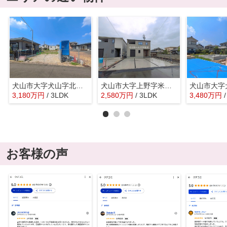
犬山市大字犬山字北志水29-1『仲介料無料』新築戸建て
犬山市大字上野字米野1137-3『仲介料無料』新築戸建て
3,180
万
円
/ 3LDK
2,580
万
円
/ 3LDK
3,480
万
円
お客様の声