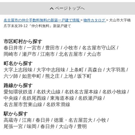
ページトップへ
名古屋市の仲介手数料無料の新築一戸建て情報
>
物件カタログ
>
犬山市大字橋
爪字末友39-12『仲介料無料』新築戸建て
市区町村から探す
春日井市
/
一宮市
/
豊田市
/
小牧市
/
名古屋市守山区
/
岡崎市
/
瀬戸市
/
江南市
/
北名古屋市
/
犬山市
町名から探す
大字上志段味
/
大字中志段味
/
上条町
/
高森台
/
大字羽黒
/
六ツ師
/
如意申町
/
熊之庄
/
上地
/
坂下町
路線から探す
愛知環状鉄道
/
名鉄犬山線
/
名鉄名古屋本線
/
名鉄小牧線
/
中央線
/
名鉄尾西線
/
東海道本線
/
名鉄瀬戸線
/
名古屋市営東山線
/
名鉄常滑線
駅から探す
高蔵寺
/
江南
/
春日井
/
徳重・名古屋芸大
/
小牧
/
尾張一宮
/
味岡
/
春日井
/
大山寺
/
豊明