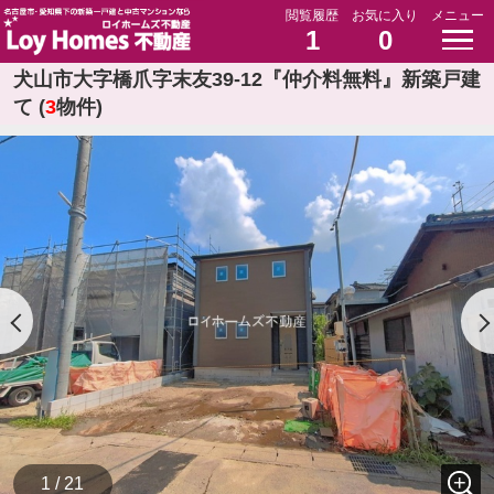
閲覧履歴
お気に入り
メニュー
1
0
犬山市大字橋爪字末友39-12『仲介料無料』新築戸建
て (
3
物件)
1 / 21