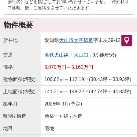
会社名）などを指定”してお問い合わせ下さいませ。「仲介料オ
フ診断」後、ご連絡をさせていただきます。
物件概要
所在地
愛知県
犬山市
大字橋爪
字末友39-12
交通
名鉄犬山線
「
犬山口
」駅 徒歩5分
価格
3,070万円～3,160万円
建物面積(坪数)
100.62㎡～112.19㎡(30.43坪～33.93坪)
土地面積(坪数)
141.31㎡～148.22㎡(42.74坪～44.83坪)
築年月
2026年 9月(予定)
種別 / 構造
新築一戸建 / 木造
地目
宅地