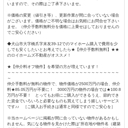
いますので、その際はご了承下さいませ。
※価格の変更（値引き等）、更新作業が間に合っていない場合
がございます。価格がご不明な場合はお気軽にお問合せ下さい
ませ。（仲介手数料無料分を価格に上乗せはしておりませんの
でご安心ください）
◆犬山市大字橋爪字末友39-12でのマイホーム購入で費用を少
しでも安くしたいとお考えでしたら★【仲介手数料無料】★★
のロイホームズ不動産がオススメ！
★【仲介料オフ物件】を希望の方が増えています！
～～～～～～～～～～～～～～～～～～～～～～～～～～～～
～
仲介手数料が無料の物件で、物件価格が2500万円の場合、仲介
料★85.05万円が不要に！ 3000万円の物件の場合では★100.8
万円が不要！ とってもお得にご購入ができるうえ、節約でき
た資金でいろいろと必要なものも買えてしまう嬉しいサービス
です♪♪ ［ご購入お手続きは通常と同様ですのでご安心を］
※当ホームページに掲載が間に合っていない物件があるかもし
れません。気になる物件を見かけた際は“所在地や物件名（建築