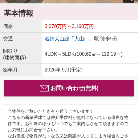
基本情報
価格
3,070万円～3,160万円
交通
名鉄犬山線
「
犬山口
」駅 徒歩5分
間取り
4LDK～5LDK(100.62㎡～112.19㎡)
(建物面積)
築年月
2026年 9月(予定)
お問い合わせ(無料)
当物件をご覧いただき有り難うございます！
こちらの新築戸建ては仲介手数料が無料になっている優良な物
件です。お部屋のほうもいつでもご案内もさせて頂きますので
お気軽にお問合せ下さい。
なお僅差で物件がなくなる又は商談が入ってしまう場合もござ