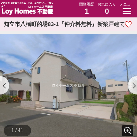
閲覧履歴
お気に入り
メニュー
1
0
知立市八橋町的場83-1『仲介料無料』新築戸建て
1 / 41