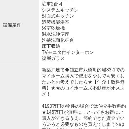
駐車2台可
システムキッチン
対面式キッチン
追焚機能浴室
設備条件
浴室乾燥機
温水洗浄便座
洗髪洗面化粧台
床下収納
TVモニタ付インターホン
複層ガラス
新築戸建て◆知立市八橋町的場83-1での
マイホーム購入で費用を少しでも安くし
たいとお考えでしたら★【仲介手数料無
料】★★のロイホームズ不動産がオスス
メ！
4190万円の物件の場合では仲介手数料約
★145万円が無料に！とってもお得にご
購入ができるうえ、節約できた資金でい
ろいろと必要なものを買えてしまうのは