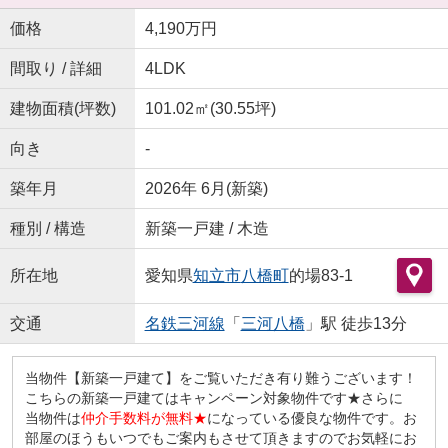
価格
4,190万円
間取り / 詳細
4LDK
建物面積(坪数)
101.02㎡(30.55坪)
向き
-
築年月
2026年 6月(新築)
種別 / 構造
新築一戸建 / 木造
所在地
愛知県
知立市
八橋町
的場83-1
交通
名鉄三河線
「
三河八橋
」駅 徒歩13分
当物件【新築一戸建て】をご覧いただき有り難うございます！
こちらの新築一戸建てはキャンペーン対象物件です★さらに
当物件は
仲介手数料が無料★
になっている優良な物件です。お
部屋のほうもいつでもご案内もさせて頂きますのでお気軽にお