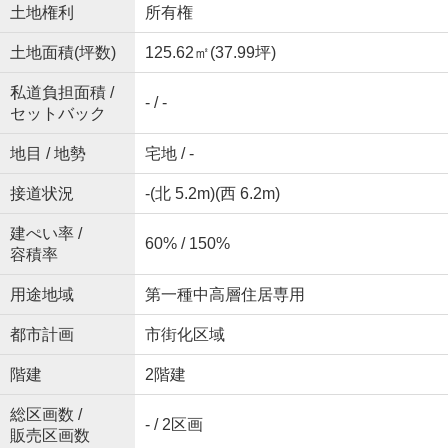
土地権利
所有権
土地面積(坪数)
125.62㎡(37.99坪)
私道負担面積 /
- / -
セットバック
地目 / 地勢
宅地 / -
接道状況
-(北 5.2m)(西 6.2m)
建ぺい率 /
60% / 150%
容積率
用途地域
第一種中高層住居専用
都市計画
市街化区域
階建
2階建
総区画数 /
- / 2区画
販売区画数