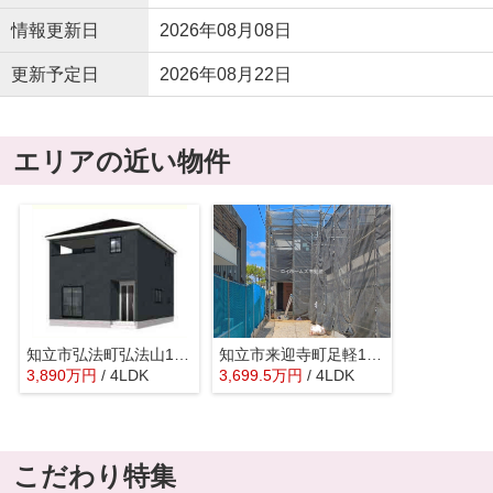
情報更新日
2026年08月08日
更新予定日
2026年08月22日
エリアの近い物件
知立市弘法町弘法山16-15『仲介料無料』新築戸建て
知立市来迎寺町足軽10-5『仲介料無料』新築戸建て
3,890
万
円
/ 4LDK
3,699.5
万
円
/ 4LDK
こだわり特集