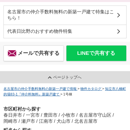
名古屋市の仲介手数料無料の新築一戸建て特集はこ
ちら！
代表日比野のおすすめ物件特集
メールで共有する
LINEで共有する
ページトップへ
名古屋市の仲介手数料無料の新築一戸建て情報
>
物件カタログ
>
知立市八橋町
的場83-1『仲介料無料』新築戸建て
>
1号棟
市区町村から探す
春日井市
/
一宮市
/
豊田市
/
小牧市
/
名古屋市守山区
/
岡崎市
/
瀬戸市
/
江南市
/
犬山市
/
北名古屋市