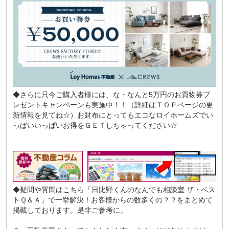
◆さらに只今ご購入者様には、な・なんと5万円のお買物券プ
レゼントキャンペーンも実施中！！（詳細はＴＯＰページの更
新情報を見てね☆）お財布にとってもエコなロイホームズでい
っぱいいっぱいお得をＧＥＴしちゃってください☆
◆疑問や質問はこちら
「日比野くんのなんでも相談室 ザ・ベス
トＱ＆Ａ」
で一挙解決！お客様からの数多くの？？をまとめて
掲載しております。是非ご参考に。