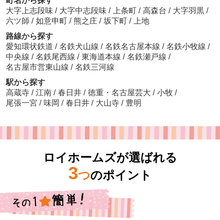
町名から探す
大字上志段味
/
大字中志段味
/
上条町
/
高森台
/
大字羽黒
/
六ツ師
/
如意申町
/
熊之庄
/
坂下町
/
上地
路線から探す
愛知環状鉄道
/
名鉄犬山線
/
名鉄名古屋本線
/
名鉄小牧線
/
中央線
/
名鉄尾西線
/
東海道本線
/
名鉄瀬戸線
/
名古屋市営東山線
/
名鉄三河線
駅から探す
高蔵寺
/
江南
/
春日井
/
徳重・名古屋芸大
/
小牧
/
尾張一宮
/
味岡
/
春日井
/
大山寺
/
豊明
ロイホームズが選ばれる
3
つ
のポイント