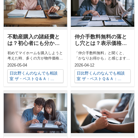
不動産購入の諸経費と
仲介手数料無料の落と
は？初心者にも分かる
し穴とは？表示価格と
内訳を解説
総支払額のギャップを
初めてマイホームを購入しようと
「仲介手数料無料」と聞くと、
見抜くコツ
考えた時、多くの方が物件価格ば
「かなりお得かも」と感じますよ
かりに目が行きがちです。しかし
ね。しかし、実際に見積書を見て
2026-05-04
2026-04-12
実際には、...
みると、表示...
日比野くんのなんでも相談
日比野くんのなんでも相談
室 ザ・ベストＱ＆Ａ：...
室 ザ・ベストＱ＆Ａ：...