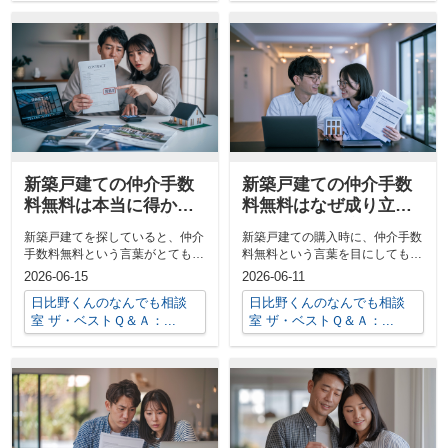
新築戸建ての仲介手数
新築戸建ての仲介手数
料無料は本当に得か？
料無料はなぜ成り立
悪徳業者の見分け方と
つ？仕組みと注意点を
新築戸建てを探していると、仲介
新築戸建ての購入時に、仲介手数
安心な選び方
詳しく解説
手数料無料という言葉がとても魅
料無料という言葉を目にしても、
力的に感じられますよね。しか
本当にお得なのか、どのような仕
2026-06-15
2026-06-11
し、実はその...
組みで成り...
日比野くんのなんでも相談
日比野くんのなんでも相談
室 ザ・ベストＱ＆Ａ：...
室 ザ・ベストＱ＆Ａ：...