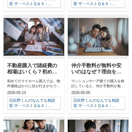
室 ザ・ベストＱ＆Ａ：...
室 ザ・ベストＱ＆Ａ：...
不動産購入で諸経費の
仲介手数料が無料や安
相場はいくら？初めて
いのはなぜ？理由を理
のマイホーム資金計画
解して安心してマンシ
初めてのマイホーム購入では、物
マンションや一戸建ての購入を検
を解説
ョンや戸建てを購入
件価格ばかりに目が行きがちです
討していると、仲介手数料が無料
が、実際には不動産購入の諸経費
や格安といった広告を目にするこ
2026-05-14
2026-05-05
も含めた総...
とがありま...
日比野くんのなんでも相談
日比野くんのなんでも相談
室 ザ・ベストＱ＆Ａ：...
室 ザ・ベストＱ＆Ａ：...