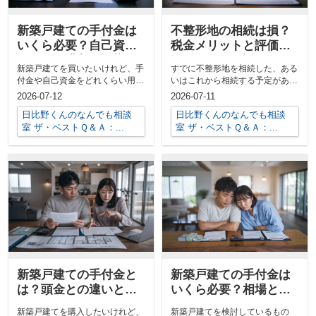
新築戸建ての手付金は
不整形地の相続は損？
いくら必要？自己資金
税金メリットと評価減
なしでも購入を目指す
の仕組みを解説
新築戸建てを買いたいけれど、手
すでに不整形地を相続した、ある
資金計画の考え方
付金や自己資金をどれくらい用意
いはこれから相続する予定があ
すれば良いのか不安に感じていま
り、税金面が不安な方は多いので
2026-07-12
2026-07-11
せんか。ま...
はないでしょ...
日比野くんのなんでも相談
日比野くんのなんでも相談
室 ザ・ベストＱ＆Ａ：...
室 ザ・ベストＱ＆Ａ：...
新築戸建ての手付金と
新築戸建ての手付金は
は？頭金との違いと資
いくら必要？相場と無
金計画の考え方を解説
理のない資金計画を解
新築戸建てを購入したいけれど、
新築戸建てを検討しているもの