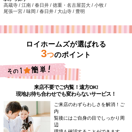
高蔵寺
/
江南
/
春日井
/
徳重・名古屋芸大
/
小牧
/
尾張一宮
/
味岡
/
春日井
/
大山寺
/
豊明
ロイホームズが選ばれる
3
つ
のポイント
来店不要でご内覧！遠方OK!
現地お待ち合わせでも変わらないサービス！
ご来店のわずらわしさを解消！ご
内
覧後にはご自身の目でしっかり周
辺
環境も確認することができます