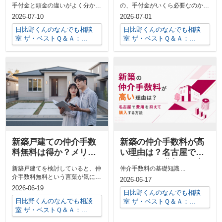
説
手付金と頭金の違いがよく分から
の、手付金がいくら必要なのか、
ず、不安なまま話を進めてよいの
今の貯金で足りるのかと不安に感
2026-07-10
2026-07-01
か悩んでい...
じていません...
日比野くんのなんでも相談
日比野くんのなんでも相談
室 ザ・ベストＱ＆Ａ：...
室 ザ・ベストＱ＆Ａ：...
新築戸建ての仲介手数
新築の仲介手数料が高
料無料は得か？メリッ
い理由は？名古屋で費
トとデメリットを分か
用を抑えて購入する方
新築戸建てを検討していると、仲
仲介手数料の基礎知識 ...
りやすく解説
法
介手数料無料という言葉が気にな
2026-06-17
る方も多いのではないでしょう
2026-06-19
日比野くんのなんでも相談
か。同じ物件...
日比野くんのなんでも相談
室 ザ・ベストＱ＆Ａ：...
室 ザ・ベストＱ＆Ａ：...