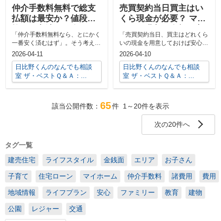
仲介手数料無料で総支
売買契約当日買主はい
払額は最安か？値段を
くら現金が必要？ マイ
抑える方法を紹介
ホーム購入の金額目安
「仲介手数料無料なら、とにかく
「売買契約当日、買主はどれくら
と準備の流れを解説
一番安く済むはず」。そう考えて
いの現金を用意しておけば安心な
いませんか。確かに仲介手数料が
のか」。初めてマイホームを購入
2026-04-11
2026-04-10
無料になる...
する方から...
日比野くんのなんでも相談
日比野くんのなんでも相談
室 ザ・ベストＱ＆Ａ：...
室 ザ・ベストＱ＆Ａ：...
65
該当公開件数：
件
1～20
件を表示
次の20件へ
タグ一覧
建売住宅
ライフスタイル
金銭面
エリア
お子さん
子育て
住宅ローン
マイホーム
仲介手数料
諸費用
費用
地域情報
ライフプラン
安心
ファミリー
教育
建物
公園
レジャー
交通