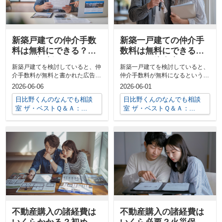
新築戸建ての仲介手数
新築一戸建ての仲介手
料は無料にできる？口
数料は無料にできる？
コミや評判をチェック
仕組みと注意点をわか
新築戸建てを検討していると、仲
新築一戸建てを検討していると、
して安心の会社選び
りやすく解説
介手数料が無料と書かれた広告や
仲介手数料が無料になるという言
サイトが目に留まり、気になって
葉をよく見かけます。とても魅力
2026-06-06
2026-06-01
いる方も多...
的に感じる...
日比野くんのなんでも相談
日比野くんのなんでも相談
室 ザ・ベストＱ＆Ａ：...
室 ザ・ベストＱ＆Ａ：...
不動産購入の諸経費は
不動産購入の諸経費は