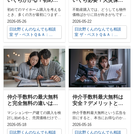
いくらかかる？初めて
いくら必要？火災保険
のマイホーム資金計画
とローンの負担を抑え
初めてのマイホーム購入を考える
不動産購入では、どうしても物件
の基本を解説
るコツ
とき、多くの方が最初につまずき
価格ばかりに目が向きがちです
やすいのが、不動産購入の諸経費
が、実際には諸経費や火災保険、
2026-05-26
2026-05-22
がいくらか...
住宅ローンに...
日比野くんのなんでも相談
日比野くんのなんでも相談
室 ザ・ベストＱ＆Ａ：...
室 ザ・ベストＱ＆Ａ：...
仲介手数料の最大無料
仲介手数料最大無料は
と完全無料の違いは？
安全？デメリットとリ
売買で損をしないため
スクを理解して判断す
マンションや一戸建ての購入を検
仲介手数料最大無料という広告を
の基礎知識
る
討し始めると、売買価格だけでな
目にすると、本当にお得なのか、
く仲介手数料という費用も気にな
裏側にどのようなリスクが潜んで
2026-05-18
2026-05-16
ってきます...
いるのかが...
日比野くんのなんでも相談
日比野くんのなんでも相談