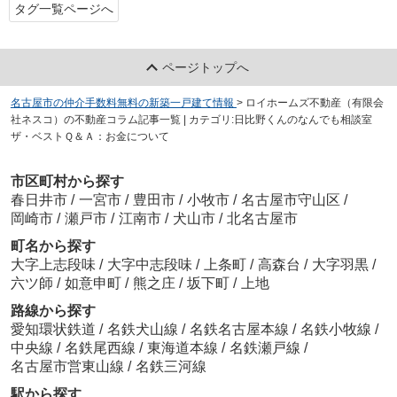
タグ一覧ページへ
ページトップへ
名古屋市の仲介手数料無料の新築一戸建て情報
>
ロイホームズ不動産（有限会
社ネスコ）の不動産コラム記事一覧 | カテゴリ:日比野くんのなんでも相談室
ザ・ベストＱ＆Ａ：お金について
市区町村から探す
春日井市
/
一宮市
/
豊田市
/
小牧市
/
名古屋市守山区
/
岡崎市
/
瀬戸市
/
江南市
/
犬山市
/
北名古屋市
町名から探す
大字上志段味
/
大字中志段味
/
上条町
/
高森台
/
大字羽黒
/
六ツ師
/
如意申町
/
熊之庄
/
坂下町
/
上地
路線から探す
愛知環状鉄道
/
名鉄犬山線
/
名鉄名古屋本線
/
名鉄小牧線
/
中央線
/
名鉄尾西線
/
東海道本線
/
名鉄瀬戸線
/
名古屋市営東山線
/
名鉄三河線
駅から探す