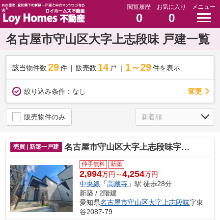
閲覧履歴
お気に入り
メニュー
0
0
名古屋市守山区大字上志段味 戸建一覧
29
14
1～29
該当物件数
件
販売数
戸
件を表示
変更
絞り込み条件：
なし
販売物件のみ
名古屋市守山区大字上志段味字東谷2087『仲介料無料』新築戸建て
売買 | 新築一戸建
仲手無料
新築
2,994
4,254
万円～
万円
中央線
「
高蔵寺
」駅 徒歩28分
新築 / 2階建
愛知県
名古屋市守山区
大字上志段味
字東
谷2087-79