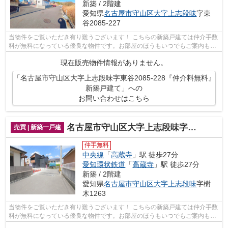
新築 / 2階建
愛知県
名古屋市守山区
大字上志段味
字東
谷2085-227
当物件をご覧いただき有り難うございます！ こちらの新築戸建ては仲介手数
料が無料になっている優良な物件です。お部屋のほうもいつでもご案内もさ
せて頂きますのでお気軽にお問合せ下...
現在販売物件情報がありません。
「名古屋市守山区大字上志段味字東谷2085-228『仲介料無料』
新築戸建て」への
お問い合わせはこちら
名古屋市守山区大字上志段味字樹木1263『仲介料無料』新築戸建て
売買 | 新築一戸建
仲手無料
中央線
「
高蔵寺
」駅 徒歩27分
愛知環状鉄道
「
高蔵寺
」駅 徒歩27分
新築 / 2階建
愛知県
名古屋市守山区
大字上志段味
字樹
木1263
当物件をご覧いただき有り難うございます！ こちらの新築戸建ては仲介手数
料が無料になっている優良な物件です。お部屋のほうもいつでもご案内もさ
せて頂きますのでお気軽にお問合せ下...