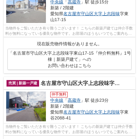
中央線
「
高蔵寺
」駅 徒歩15分
新築 / 2階建
愛知県
名古屋市守山区
大字上志段味
字東
山17-15
当物件をご覧いただき有り難うございます！ こちらの新築戸建ては仲介手数
料が無料になっている優良な物件です。お部屋のほうもいつでもご案内もさ
せて頂きますのでお気軽にお問合せ下...
現在販売物件情報がありません。
「名古屋市守山区大字上志段味字東山17-15『仲介料無料』1号
棟｜新築戸建て」への
お問い合わせはこちら
名古屋市守山区大字上志段味字東谷2088-41『仲介料無料』新築戸建て
売買 | 新築一戸建
仲手無料
中央線
「
高蔵寺
」駅 徒歩23分
新築 / 2階建
愛知県
名古屋市守山区
大字上志段味
字東
谷2088-41
当物件をご覧いただき有り難うございます！ こちらの新築戸建ては仲介手数
料が無料になっている優良な物件です。お部屋のほうもいつでもご案内もさ
せて頂きますのでお気軽にお問合せ下...