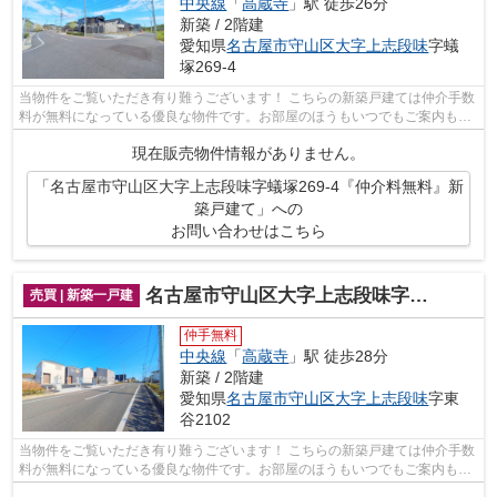
中央線
「
高蔵寺
」駅 徒歩26分
新築 / 2階建
愛知県
名古屋市守山区
大字上志段味
字蟻
塚269-4
当物件をご覧いただき有り難うございます！ こちらの新築戸建ては仲介手数
料が無料になっている優良な物件です。お部屋のほうもいつでもご案内もさ
せて頂きますのでお気軽にお問合せ下...
現在販売物件情報がありません。
「名古屋市守山区大字上志段味字蟻塚269-4『仲介料無料』新
築戸建て」への
お問い合わせはこちら
名古屋市守山区大字上志段味字東谷2102『仲介料無料』新築戸建て
売買 | 新築一戸建
仲手無料
中央線
「
高蔵寺
」駅 徒歩28分
新築 / 2階建
愛知県
名古屋市守山区
大字上志段味
字東
谷2102
当物件をご覧いただき有り難うございます！ こちらの新築戸建ては仲介手数
料が無料になっている優良な物件です。お部屋のほうもいつでもご案内もさ
せて頂きますのでお気軽にお問合せ下...