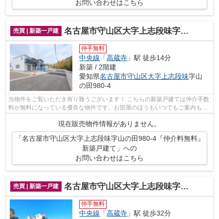
お問い合わせはこちら
名古屋市守山区大字上志段味字山の田980-4『仲介料無料』新築戸建て
売買 | 新築一戸建
仲手無料
中央線
「
高蔵寺
」駅 徒歩14分
新築 / 2階建
愛知県
名古屋市守山区
大字上志段味
字山
の田980-4
当物件をご覧いただき有り難うございます！ こちらの新築戸建ては仲介手数
料が無料になっている優良な物件です。お部屋のほうもいつでもご案内もさ
せて頂きますのでお気軽にお問合せ下...
現在販売物件情報がありません。
「名古屋市守山区大字上志段味字山の田980-4『仲介料無料』
新築戸建て」への
お問い合わせはこちら
名古屋市守山区大字上志段味字東谷2085-228『仲介料無料』新築戸建て
売買 | 新築一戸建
仲手無料
中央線
「
高蔵寺
」駅 徒歩32分