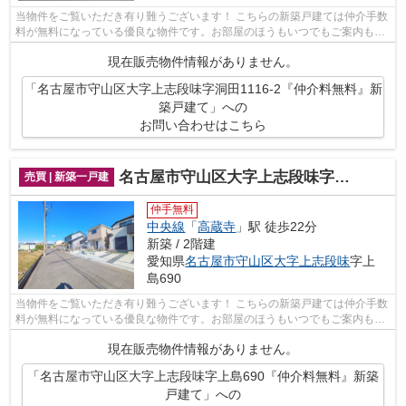
当物件をご覧いただき有り難うございます！ こちらの新築戸建ては仲介手数
料が無料になっている優良な物件です。お部屋のほうもいつでもご案内もさ
せて頂きますのでお気軽にお問合せ下...
現在販売物件情報がありません。
「名古屋市守山区大字上志段味字洞田1116-2『仲介料無料』新
築戸建て」への
お問い合わせはこちら
名古屋市守山区大字上志段味字上島690『仲介料無料』新築戸建て
売買 | 新築一戸建
仲手無料
中央線
「
高蔵寺
」駅 徒歩22分
新築 / 2階建
愛知県
名古屋市守山区
大字上志段味
字上
島690
当物件をご覧いただき有り難うございます！ こちらの新築戸建ては仲介手数
料が無料になっている優良な物件です。お部屋のほうもいつでもご案内もさ
せて頂きますのでお気軽にお問合せ下...
現在販売物件情報がありません。
「名古屋市守山区大字上志段味字上島690『仲介料無料』新築
戸建て」への