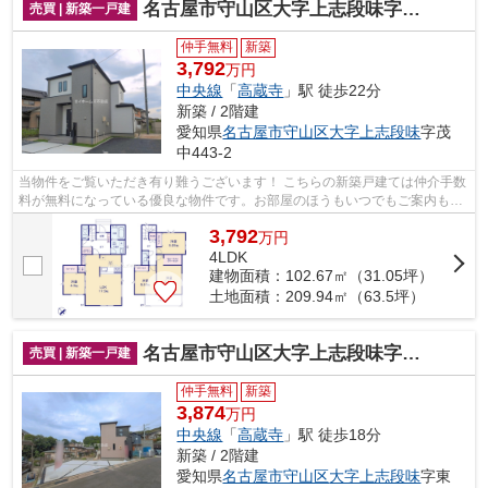
名古屋市守山区大字上志段味字茂中443-2『仲介料無料』新築戸建て
売買 | 新築一戸建
仲手無料
新築
3,792
万円
中央線
「
高蔵寺
」駅 徒歩22分
新築 / 2階建
愛知県
名古屋市守山区
大字上志段味
字茂
中443-2
当物件をご覧いただき有り難うございます！ こちらの新築戸建ては仲介手数
料が無料になっている優良な物件です。お部屋のほうもいつでもご案内もさ
せて頂きますのでお気軽にお問合せ下...
3,792
万
円
4LDK
建物面積：102.67㎡（31.05坪）
土地面積：209.94㎡（63.5坪）
名古屋市守山区大字上志段味字東谷2109-295『仲介料無料』新築戸建て
売買 | 新築一戸建
仲手無料
新築
3,874
万円
中央線
「
高蔵寺
」駅 徒歩18分
新築 / 2階建
愛知県
名古屋市守山区
大字上志段味
字東