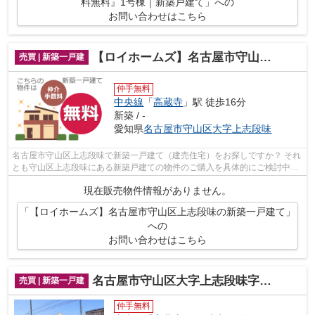
料無料』1号棟｜新築戸建て」への
お問い合わせはこちら
【ロイホームズ】名古屋市守山区上志段味の新築一戸建て
売買 | 新築一戸建
仲手無料
中央線
「
高蔵寺
」駅 徒歩16分
新築 / -
愛知県
名古屋市守山区
大字上志段味
名古屋市守山区上志段味で新築一戸建て（建売住宅）をお探しですか？ それ
とも守山区上志段味にある新築戸建ての物件のご購入を具体的にご検討中の
状況でしたでしょうか？（その物件、...
現在販売物件情報がありません。
「【ロイホームズ】名古屋市守山区上志段味の新築一戸建て」
への
お問い合わせはこちら
名古屋市守山区大字上志段味字東山17-15『仲介料無料』1号棟｜新築戸建て
売買 | 新築一戸建
仲手無料