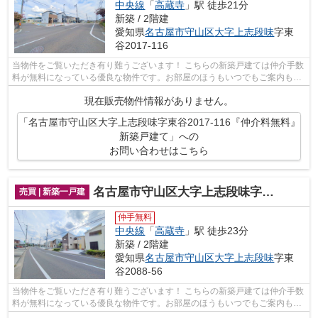
中央線
「
高蔵寺
」駅 徒歩21分
新築 / 2階建
愛知県
名古屋市守山区
大字上志段味
字東
谷2017-116
当物件をご覧いただき有り難うございます！ こちらの新築戸建ては仲介手数
料が無料になっている優良な物件です。お部屋のほうもいつでもご案内もさ
せて頂きますのでお気軽にお問合せ下...
現在販売物件情報がありません。
「名古屋市守山区大字上志段味字東谷2017-116『仲介料無料』
新築戸建て」への
お問い合わせはこちら
名古屋市守山区大字上志段味字東谷2088-56『仲介料無料』新築戸建て
売買 | 新築一戸建
仲手無料
中央線
「
高蔵寺
」駅 徒歩23分
新築 / 2階建
愛知県
名古屋市守山区
大字上志段味
字東
谷2088-56
当物件をご覧いただき有り難うございます！ こちらの新築戸建ては仲介手数
料が無料になっている優良な物件です。お部屋のほうもいつでもご案内もさ
せて頂きますのでお気軽にお問合せ下...