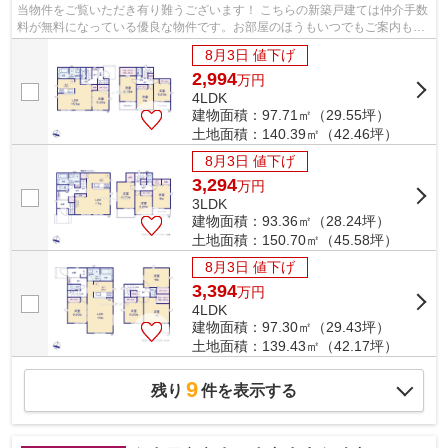
当物件をご覧いただき有り難うございます！ こちらの新築戸建ては仲介手数
料が無料になっている優良な物件です。お部屋のほうもいつでもご案内もさ
せて頂きますのでお気軽にお問合せ下...
8月3日 値下げ
2,994
万
円
4LDK
建物面積：97.71㎡（29.55坪）
土地面積：140.39㎡（42.46坪）
8月3日 値下げ
3,294
万
円
3LDK
建物面積：93.36㎡（28.24坪）
土地面積：150.70㎡（45.58坪）
8月3日 値下げ
3,394
万
円
4LDK
建物面積：97.30㎡（29.43坪）
土地面積：139.43㎡（42.17坪）
9
残り
件を表示する