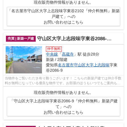
現在販売物件情報がありません。
「名古屋市守山区大字上志段味字東谷2102『仲介料無料』新築
戸建て」への
お問い合わせはこちら
守山区大字上志段味字東谷2086-9『仲介料無料』新築戸建て
売買 | 新築一戸建
仲手無料
中央線
「
高蔵寺
」駅 徒歩28分
新築 / 2階建
愛知県
名古屋市守山区
大字上志段味
字東
谷2086-9
当物件をご覧いただき有り難うございます！ こちらの新築戸建ては仲介手数
料が無料になっている優良な物件です。お部屋のほうもいつでもご案内もさ
せて頂きますのでお気軽にお問合せ下...
現在販売物件情報がありません。
「守山区大字上志段味字東谷2086-9『仲介料無料』新築戸建
て」への
お問い合わせはこちら