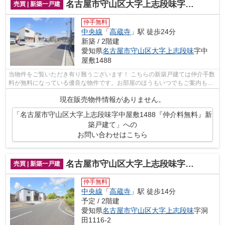
名古屋市守山区大字上志段味字中屋敷1488『仲介料無料』新築戸建て
売買 | 新築一戸建
仲手無料
中央線
「
高蔵寺
」駅 徒歩24分
新築 / 2階建
愛知県
名古屋市守山区
大字上志段味
字中
屋敷1488
当物件をご覧いただき有り難うございます！ こちらの新築戸建ては仲介手数
料が無料になっている優良な物件です。お部屋のほうもいつでもご案内もさ
せて頂きますのでお気軽にお問合せ下...
現在販売物件情報がありません。
「名古屋市守山区大字上志段味字中屋敷1488『仲介料無料』新
築戸建て」への
お問い合わせはこちら
名古屋市守山区大字上志段味字洞田1116-2『仲介料無料』新築戸建て
売買 | 新築一戸建
仲手無料
中央線
「
高蔵寺
」駅 徒歩14分
予定 / 2階建
愛知県
名古屋市守山区
大字上志段味
字洞
田1116-2