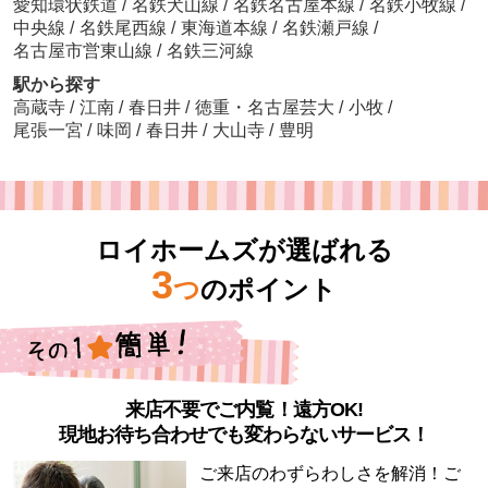
愛知環状鉄道
/
名鉄犬山線
/
名鉄名古屋本線
/
名鉄小牧線
/
中央線
/
名鉄尾西線
/
東海道本線
/
名鉄瀬戸線
/
名古屋市営東山線
/
名鉄三河線
駅から探す
高蔵寺
/
江南
/
春日井
/
徳重・名古屋芸大
/
小牧
/
尾張一宮
/
味岡
/
春日井
/
大山寺
/
豊明
ロイホームズが選ばれる
3
つ
のポイント
来店不要でご内覧！遠方OK!
現地お待ち合わせでも変わらないサービス！
ご来店のわずらわしさを解消！ご