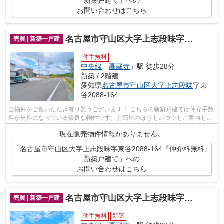
新築戸建て」への
お問い合わせはこちら
名古屋市守山区大字上志段味字東谷2088-164『仲介料無料』新築戸建て
売買 | 新築一戸建
仲手無料
中央線
「
高蔵寺
」駅 徒歩28分
新築 / 2階建
愛知県
名古屋市守山区
大字上志段味
字東
谷2088-164
当物件をご覧いただき有り難うございます！ こちらの新築戸建ては仲介手数
料が無料になっている優良な物件です。お部屋のほうもいつでもご案内もさ
せて頂きますのでお気軽にお問合せ下...
現在販売物件情報がありません。
「名古屋市守山区大字上志段味字東谷2088-164『仲介料無料』
新築戸建て」への
お問い合わせはこちら
名古屋市守山区大字上志段味字蟻塚269-4『仲介料無料』新築戸建て
売買 | 新築一戸建
仲手無料
新築