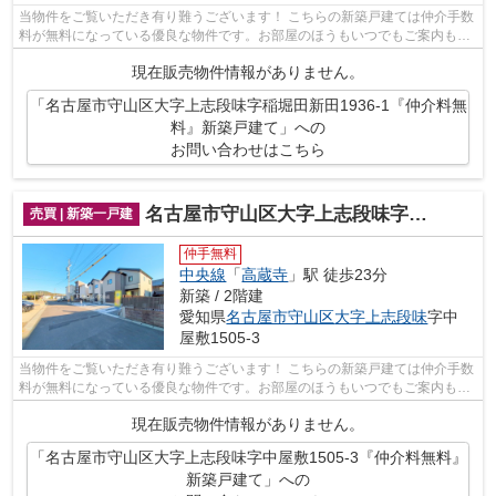
当物件をご覧いただき有り難うございます！ こちらの新築戸建ては仲介手数
料が無料になっている優良な物件です。お部屋のほうもいつでもご案内もさ
せて頂きますのでお気軽にお問合せ下...
現在販売物件情報がありません。
「名古屋市守山区大字上志段味字稲堀田新田1936-1『仲介料無
料』新築戸建て」への
お問い合わせはこちら
名古屋市守山区大字上志段味字中屋敷1505-3『仲介料無料』新築戸建て
売買 | 新築一戸建
仲手無料
中央線
「
高蔵寺
」駅 徒歩23分
新築 / 2階建
愛知県
名古屋市守山区
大字上志段味
字中
屋敷1505-3
当物件をご覧いただき有り難うございます！ こちらの新築戸建ては仲介手数
料が無料になっている優良な物件です。お部屋のほうもいつでもご案内もさ
せて頂きますのでお気軽にお問合せ下...
現在販売物件情報がありません。
「名古屋市守山区大字上志段味字中屋敷1505-3『仲介料無料』
新築戸建て」への