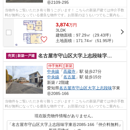
谷2109-295
当物件をご覧いただき有り難うございます！ こちらの新築戸建ては仲介手数
料が無料になっている優良な物件です。お部屋のほうもいつでもご案内もさ
せて頂きますのでお気軽にお問合せ下...
3,874
万
円
3LDK
建物面積：97.29㎡（29.43坪）
土地面積：171.74㎡（51.95坪）
名古屋市守山区大字上志段味字東谷2085-166『仲介料無料』新築戸建て
売買 | 新築一戸建
仲手無料
新築
中央線
「
高蔵寺
」駅 徒歩27分
中央線
「
名古屋
」駅 徒歩15分
新築 / 2階建
愛知県
名古屋市守山区
大字上志段味
字東
谷2085-166
当物件をご覧いただき有り難うございます！ こちらの新築戸建ては仲介手数
料が無料になっている優良な物件です。お部屋のほうもいつでもご案内もさ
せて頂きますのでお気軽にお問合せ下...
現在販売物件情報がありません。
「名古屋市守山区大字上志段味字東谷2085-166『仲介料無料』