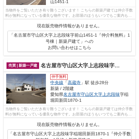
山1451-1
当物件をご覧いただき有り難うございます！ こちらの新築戸建ては仲介手数
料が無料になっている優良な物件です。お部屋のほうもいつでもご案内もさ
せて頂きますのでお気軽にお問合せ下...
現在販売物件情報がありません。
「名古屋市守山区大字上志段味字前山1451-1『仲介料無料』1
号棟｜新築戸建て」への
お問い合わせはこちら
名古屋市守山区大字上志段味字稲堀田新田1870-1『仲介手数料無料』1号棟｜新築戸建て
売買 | 新築一戸建
仲手無料
中央線
「
高蔵寺
」駅 徒歩28分
新築 / 2階建
愛知県
名古屋市守山区
大字上志段味
字稲
堀田新田1870-1
当物件をご覧いただき有り難うございます！ こちらの新築戸建ては仲介手数
料が無料になっている優良な物件です。お部屋のほうもいつでもご案内もさ
せて頂きますのでお気軽にお問合せ下...
現在販売物件情報がありません。
「名古屋市守山区大字上志段味字稲堀田新田1870-1『仲介手数