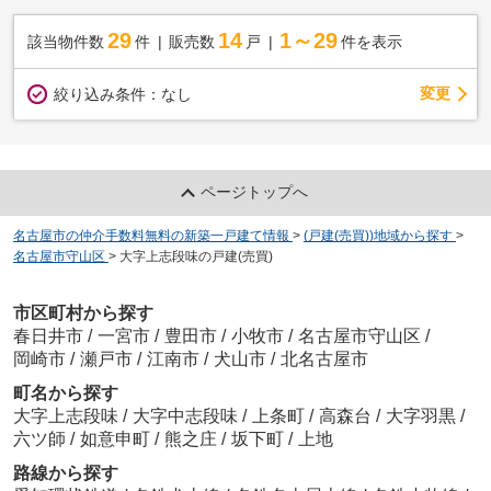
29
14
1～29
該当物件数
件
販売数
戸
件を表示
変更
絞り込み条件：
なし
ページトップへ
名古屋市の仲介手数料無料の新築一戸建て情報
>
(戸建(売買))地域から探す
>
名古屋市守山区
>
大字上志段味の戸建(売買)
市区町村から探す
春日井市
/
一宮市
/
豊田市
/
小牧市
/
名古屋市守山区
/
岡崎市
/
瀬戸市
/
江南市
/
犬山市
/
北名古屋市
町名から探す
大字上志段味
/
大字中志段味
/
上条町
/
高森台
/
大字羽黒
/
六ツ師
/
如意申町
/
熊之庄
/
坂下町
/
上地
路線から探す