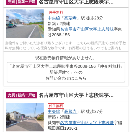
名古屋市守山区大字上志段味字東谷2088-156『仲介料無料』新築戸建て
売買 | 新築一戸建
仲手無料
中央線
「
高蔵寺
」駅 徒歩28分
新築 / 2階建
愛知県
名古屋市守山区
大字上志段味
字東
谷2088-156
当物件をご覧いただき有り難うございます！ こちらの新築戸建ては仲介手数
料が無料になっている優良な物件です。お部屋のほうもいつでもご案内もさ
せて頂きますのでお気軽にお問合せ下...
現在販売物件情報がありません。
「名古屋市守山区大字上志段味字東谷2088-156『仲介料無料』
新築戸建て」への
お問い合わせはこちら
名古屋市守山区大字上志段味字稲堀田新田1936-1『仲介料無料』新築戸建て
売買 | 新築一戸建
仲手無料
中央線
「
高蔵寺
」駅 徒歩27分
新築 / 2階建
愛知県
名古屋市守山区
大字上志段味
字稲
堀田新田1936-1