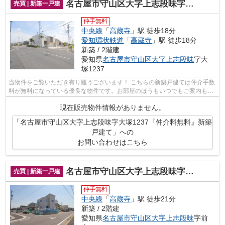
名古屋市守山区大字上志段味字大塚1237『仲介料無料』新築戸建て
売買 | 新築一戸建
仲手無料
中央線
「
高蔵寺
」駅 徒歩18分
愛知環状鉄道
「
高蔵寺
」駅 徒歩18分
新築 / 2階建
愛知県
名古屋市守山区
大字上志段味
字大
塚1237
当物件をご覧いただき有り難うございます！ こちらの新築戸建ては仲介手数
料が無料になっている優良な物件です。お部屋のほうもいつでもご案内もさ
せて頂きますのでお気軽にお問合せ下...
現在販売物件情報がありません。
「名古屋市守山区大字上志段味字大塚1237『仲介料無料』新築
戸建て」への
お問い合わせはこちら
名古屋市守山区大字上志段味字前山1451-1『仲介料無料』1号棟｜新築戸建て
売買 | 新築一戸建
仲手無料
中央線
「
高蔵寺
」駅 徒歩21分
新築 / 2階建
愛知県
名古屋市守山区
大字上志段味
字前