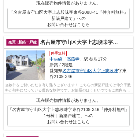
現在販売物件情報がありません。
「名古屋市守山区大字上志段味字東谷2088-41『仲介料無料』
新築戸建て」への
お問い合わせはこちら
名古屋市守山区大字上志段味字東谷2109-346『仲介料無料』1号棟｜新築戸建て
売買 | 新築一戸建
仲手無料
中央線
「
高蔵寺
」駅 徒歩17分
新築 / 2階建
愛知県
名古屋市守山区
大字上志段味
字東
谷2109-346
当物件をご覧いただき有り難うございます！ こちらの新築戸建ては仲介手数
料が無料になっている優良な物件です。お部屋のほうもいつでもご案内もさ
せて頂きますのでお気軽にお問合せ下...
現在販売物件情報がありません。
「名古屋市守山区大字上志段味字東谷2109-346『仲介料無料』
1号棟｜新築戸建て」への
お問い合わせはこちら