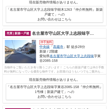
現在販売物件情報がありません。
「名古屋市守山区大字上志段味字樹木1263『仲介料無料』新築
戸建て」への
お問い合わせはこちら
名古屋市守山区大字上志段味字東谷2085-158『仲介料無料』1号棟｜新築戸建て
売買 | 新築一戸建
仲手無料
中央線
「
高蔵寺
」駅 徒歩28分
新築 / 2階建
愛知県
名古屋市守山区
大字上志段味
字東
谷2085-158
当物件をご覧いただき有り難うございます！ こちらの新築戸建ては仲介手数
料が無料になっている優良な物件です。お部屋のほうもいつでもご案内もさ
せて頂きますのでお気軽にお問合せ下...
現在販売物件情報がありません。
「名古屋市守山区大字上志段味字東谷2085-158『仲介料無料』
1号棟｜新築戸建て」への
お問い合わせはこちら