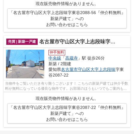
現在販売物件情報がありません。
「名古屋市守山区大字上志段味字東谷2088-56『仲介料無料』
新築戸建て」への
お問い合わせはこちら
名古屋市守山区大字上志段味字東谷2087-22『仲介料無料』新築戸建て
売買 | 新築一戸建
仲手無料
中央線
「
高蔵寺
」駅 徒歩26分
新築 / 2階建
愛知県
名古屋市守山区
大字上志段味
字東
谷2087-22
当物件をご覧いただき有り難うございます！ こちらの新築戸建ては仲介手数
料が無料になっている優良な物件です。お部屋のほうもいつでもご案内もさ
せて頂きますのでお気軽にお問合せ下...
現在販売物件情報がありません。
「名古屋市守山区大字上志段味字東谷2087-22『仲介料無料』
新築戸建て」への
お問い合わせはこちら