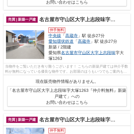
お問い合わせはこちら
名古屋市守山区大字上志段味字大塚1263『仲介料無料』新築戸建て
売買 | 新築一戸建
仲手無料
中央線
「
高蔵寺
」駅 徒歩27分
愛知環状鉄道
「
高蔵寺
」駅 徒歩27分
新築 / 2階建
愛知県
名古屋市守山区
大字上志段味
字大
塚1263
当物件をご覧いただき有り難うございます！ こちらの新築戸建ては仲介手数
料が無料になっている優良な物件です。お部屋のほうもいつでもご案内もさ
せて頂きますのでお気軽にお問合せ下...
現在販売物件情報がありません。
「名古屋市守山区大字上志段味字大塚1263『仲介料無料』新築
戸建て」への
お問い合わせはこちら
名古屋市守山区大字上志段味字東谷2017-116『仲介料無料』新築戸建て
売買 | 新築一戸建
仲手無料