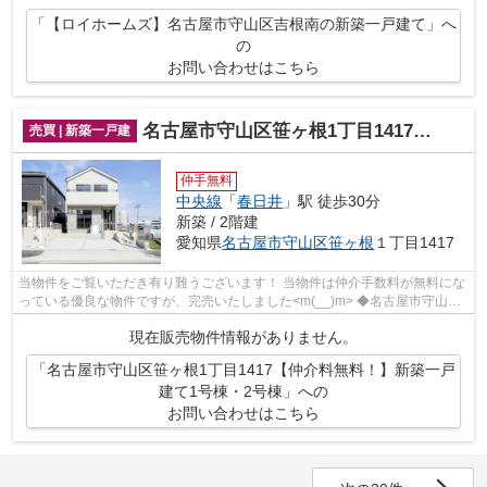
「【ロイホームズ】名古屋市守山区吉根南の新築一戸建て」へ
の
お問い合わせはこちら
名古屋市守山区笹ヶ根1丁目1417【仲介料無料！】新築一戸建て1号棟・2号棟
売買 | 新築一戸建
仲手無料
中央線
「
春日井
」駅 徒歩30分
新築 / 2階建
愛知県
名古屋市守山区
笹ヶ根
１丁目1417
当物件をご覧いただき有り難うございます！ 当物件は仲介手数料が無料にな
っている優良な物件ですが、完売いたしました<m(__)m> ◆名古屋市守山区
笹ヶ根１丁目でのマイホーム...
現在販売物件情報がありません。
「名古屋市守山区笹ヶ根1丁目1417【仲介料無料！】新築一戸
建て1号棟・2号棟」への
お問い合わせはこちら