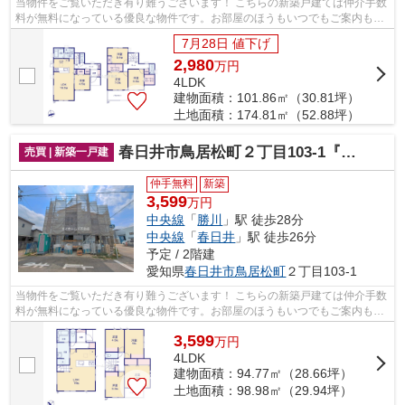
当物件をご覧いただき有り難うございます！ こちらの新築戸建ては仲介手数
料が無料になっている優良な物件です。お部屋のほうもいつでもご案内もさ
せて頂きますのでお気軽にお問合せ下...
7月28日 値下げ
2,980
万
円
4LDK
建物面積：101.86㎡（30.81坪）
土地面積：174.81㎡（52.88坪）
春日井市鳥居松町２丁目103-1『仲介料無料』新築戸建て
売買 | 新築一戸建
仲手無料
新築
3,599
万円
中央線
「
勝川
」駅 徒歩28分
中央線
「
春日井
」駅 徒歩26分
予定 / 2階建
愛知県
春日井市
鳥居松町
２丁目103-1
当物件をご覧いただき有り難うございます！ こちらの新築戸建ては仲介手数
料が無料になっている優良な物件です。お部屋のほうもいつでもご案内もさ
せて頂きますのでお気軽にお問合せ下...
3,599
万
円
4LDK
建物面積：94.77㎡（28.66坪）
土地面積：98.98㎡（29.94坪）