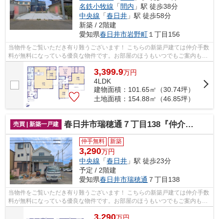
名鉄小牧線
「
間内
」駅 徒歩38分
中央線
「
春日井
」駅 徒歩58分
新築 / 2階建
愛知県
春日井市
岩野町
１丁目156
当物件をご覧いただき有り難うございます！ こちらの新築戸建ては仲介手数
料が無料になっている優良な物件です。お部屋のほうもいつでもご案内もさ
せて頂きますのでお気軽にお問合せ下...
3,399.9
万
円
4LDK
建物面積：101.65㎡（30.74坪）
土地面積：154.88㎡（46.85坪）
春日井市瑞穂通７丁目138『仲介料無料』新築戸建て
売買 | 新築一戸建
仲手無料
新築
3,290
万円
中央線
「
春日井
」駅 徒歩23分
予定 / 2階建
愛知県
春日井市
瑞穂通
７丁目138
当物件をご覧いただき有り難うございます！ こちらの新築戸建ては仲介手数
料が無料になっている優良な物件です。お部屋のほうもいつでもご案内もさ
せて頂きますのでお気軽にお問合せ下...
3,290
万
円