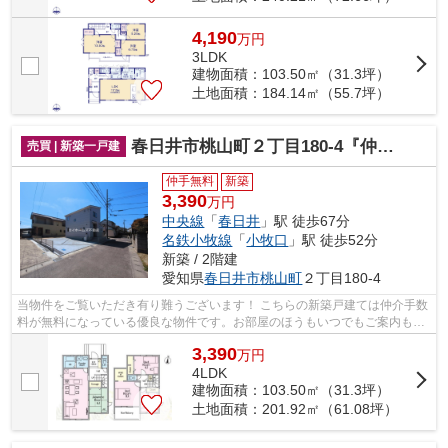
4,190
万
円
3LDK
建物面積：103.50㎡（31.3坪）
土地面積：184.14㎡（55.7坪）
春日井市桃山町２丁目180-4『仲介料無料』新築戸建て
売買 | 新築一戸建
仲手無料
新築
3,390
万円
中央線
「
春日井
」駅 徒歩67分
名鉄小牧線
「
小牧口
」駅 徒歩52分
新築 / 2階建
愛知県
春日井市
桃山町
２丁目180-4
当物件をご覧いただき有り難うございます！ こちらの新築戸建ては仲介手数
料が無料になっている優良な物件です。お部屋のほうもいつでもご案内もさ
せて頂きますのでお気軽にお問合せ下...
3,390
万
円
4LDK
建物面積：103.50㎡（31.3坪）
土地面積：201.92㎡（61.08坪）