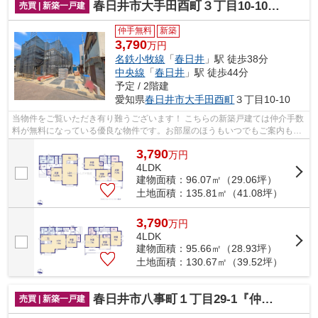
春日井市大手田酉町３丁目10-10『仲介料無料』新築戸建て
売買 | 新築一戸建
仲手無料
新築
3,790
万円
名鉄小牧線
「
春日井
」駅 徒歩38分
中央線
「
春日井
」駅 徒歩44分
予定 / 2階建
愛知県
春日井市
大手田酉町
３丁目10-10
当物件をご覧いただき有り難うございます！ こちらの新築戸建ては仲介手数
料が無料になっている優良な物件です。お部屋のほうもいつでもご案内もさ
せて頂きますのでお気軽にお問合せ下...
3,790
万
円
4LDK
建物面積：96.07㎡（29.06坪）
土地面積：135.81㎡（41.08坪）
3,790
万
円
4LDK
建物面積：95.66㎡（28.93坪）
土地面積：130.67㎡（39.52坪）
春日井市八事町１丁目29-1『仲介料無料』新築戸建て
売買 | 新築一戸建