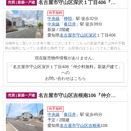
名古屋市守山区深沢１丁目406『仲介料無料』新築戸建て
売買 | 新築一戸建
仲手無料
中央線
「
神領
」駅 徒歩32分
中央線
「
春日井
」駅 徒歩39分
新築 / 2階建
愛知県
名古屋市守山区
深沢
１丁目406
当物件をご覧いただき有り難うございます！ こちらの新築戸建ては仲介手数
料が無料になっている優良な物件です。お部屋のほうもいつでもご案内もさ
せて頂きますのでお気軽にお問合せ下...
現在販売物件情報がありません。
「名古屋市守山区深沢１丁目406『仲介料無料』新築戸建て」
への
お問い合わせはこちら
名古屋市守山区吉根南106『仲介料無料』新築戸建て
売買 | 新築一戸建
仲手無料
中央線
「
春日井
」駅 徒歩45分
予定 / 2階建
愛知県
名古屋市守山区
吉根南
106