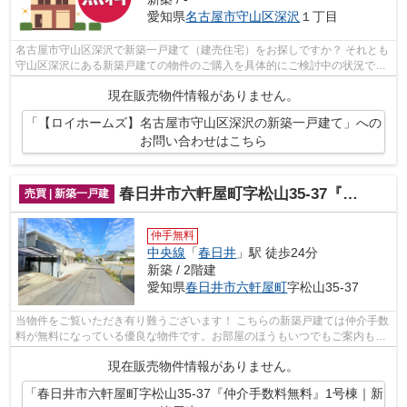
愛知県
名古屋市守山区
深沢
１丁目
名古屋市守山区深沢で新築一戸建て（建売住宅）をお探しですか？ それとも
守山区深沢にある新築戸建ての物件のご購入を具体的にご検討中の状況でし
たでしょうか？（その物件、仲介手数...
現在販売物件情報がありません。
「【ロイホームズ】名古屋市守山区深沢の新築一戸建て」への
お問い合わせはこちら
春日井市六軒屋町字松山35-37『仲介手数料無料』1号棟｜新築戸建て
売買 | 新築一戸建
仲手無料
中央線
「
春日井
」駅 徒歩24分
新築 / 2階建
愛知県
春日井市
六軒屋町
字松山35-37
当物件をご覧いただき有り難うございます！ こちらの新築戸建ては仲介手数
料が無料になっている優良な物件です。お部屋のほうもいつでもご案内もさ
せて頂きますのでお気軽にお問合せ下...
現在販売物件情報がありません。
「春日井市六軒屋町字松山35-37『仲介手数料無料』1号棟｜新