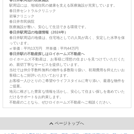
駅周辺には、地域住民の健康を支える医療施設が充実しています。
春日井セントラルクリニック
岩塚クリニック
春日井市民病院
医療施設が整い、安心して生活できる環境です。
春日井駅周辺の地価情報（2024年）
春日井駅周辺の地価は、住宅地としての人気が高く、安定した水準を保
っています。
㎡単価：平均13万円 坪単価：平均44万円
春日井駅の不動産探しはロイホームズ不動産へ
ロイホームズ不動産は、お客様に理想の住まいを見つけていただくた
め、親切丁寧なサービスを提供しています。
当社では仲介手数料無料の物件を多数取り扱い、初期費用を抑えたいお
客様にもご好評いただいております。
お客様一人ひとりのご希望やライフスタイルに寄り添い、最適な物件を
ご提案。
地元に根ざした豊富な情報を活かし、安心して住まい探しを進めていた
だけるサポートをお約束します。
不動産のことなら、ぜひロイホームズ不動産へご相談ください。
ページトップへ