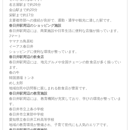
名古屋駅まで約26分
金山駅まで約20分
栄駅まで約17分
主要都市部への接続が良好で、通勤・通学や観光に適した駅です。
春日井駅周辺のショッピング施設
春日井駅周辺には、商業施設や日常生活に便利な店舗が揃っています。
Jマート
ヤマナカ鳥居松
イーアス春日井
ショッピングに便利な環境が整っています。
春日井駅周辺の飲食店
春日井駅周辺には、地元グルメや全国チェーンの飲食店が多く揃ってい
ます。
春の牛
韓国酒場 トンネ
めし太郎
地域住民や訪問客に親しまれる飲食店が豊富です。
春日井駅周辺の教育施設
春日井駅周辺には、教育機関が充実しており、学びの環境が整っていま
す。
春日井市立上条小学校
春日井市立東部中学校
愛知県立春日井工科高等学校
地域の教育環境が整備され、子育て世代にも人気のエリアです。
春日井駅周辺の医療施設