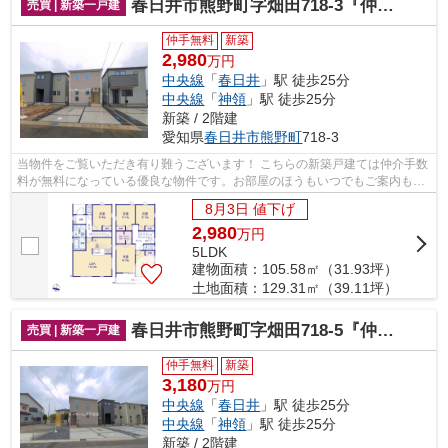
春日井市熊野町字畑田718-3『仲介料無料』新築戸建て
売買 | 新築一戸建
仲手無料
新築
2,980
万円
中央線
「
春日井
」駅 徒歩25分
中央線
「
神領
」駅 徒歩25分
新築 / 2階建
愛知県
春日井市
熊野町
718-3
当物件をご覧いただき有り難うございます！ こちらの新築戸建ては仲介手数
料が無料になっている優良な物件です。お部屋のほうもいつでもご案内もさ
せて頂きますのでお気軽にお問合せ下...
8月3日 値下げ
2,980
万
円
5LDK
建物面積：105.58㎡（31.93坪）
土地面積：129.31㎡（39.11坪）
春日井市熊野町字畑田718-5『仲介料無料』新築戸建て
売買 | 新築一戸建
仲手無料
新築
3,180
万円
中央線
「
春日井
」駅 徒歩25分
中央線
「
神領
」駅 徒歩25分
新築 / 2階建