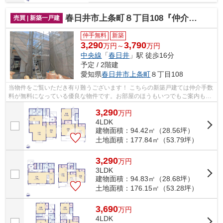
春日井市上条町８丁目108『仲介料無料』新築戸建て
売買 | 新築一戸建
仲手無料
新築
3,290
3,790
万円～
万円
中央線
「
春日井
」駅 徒歩16分
予定 / 2階建
愛知県
春日井市
上条町
８丁目108
当物件をご覧いただき有り難うございます！ こちらの新築戸建ては仲介手数
料が無料になっている優良な物件です。お部屋のほうもいつでもご案内もさ
せて頂きますのでお気軽にお問合せ下...
3,290
万
円
4LDK
建物面積：94.42㎡（28.56坪）
土地面積：177.84㎡（53.79坪）
3,290
万
円
3LDK
建物面積：94.83㎡（28.68坪）
土地面積：176.15㎡（53.28坪）
3,690
万
円
4LDK