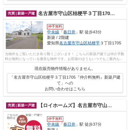
名古屋市守山区桔梗平３丁目1705『仲介料無料』新築戸建て
売買 | 新築一戸建
仲手無料
中央線
「
春日井
」駅 徒歩43分
新築 / 2階建
愛知県
名古屋市守山区
桔梗平
３丁目1705
当物件をご覧いただき有り難うございます！ こちらの新築戸建ては仲介手数
料が無料になっている優良な物件です。お部屋のほうもいつでもご案内もさ
せて頂きますのでお気軽にお問合せ下...
現在販売物件情報がありません。
「名古屋市守山区桔梗平３丁目1705『仲介料無料』新築戸建
て」への
お問い合わせはこちら
【ロイホームズ】名古屋市守山区深沢の新築一戸建て
売買 | 新築一戸建
仲手無料
中央線
「
春日井
」駅 徒歩37分
新築 / -