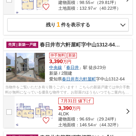
建物面積：98.55㎡（29.81坪）
土地面積：132.97㎡（40.22坪）
1
残り
件を表示する
春日井市六軒屋町字中山1312-64『仲介料無料』新築戸建て
売買 | 新築一戸建
仲手無料
新築
3,390
万円
中央線
「
春日井
」駅 徒歩23分
新築 / 2階建
愛知県
春日井市
六軒屋町
字中山1312-64
当物件をご覧いただき有り難うございます！ こちらの新築戸建ては仲介手数
料が無料になっている優良な物件です。お部屋のほうもいつでもご案内もさ
せて頂きますのでお気軽にお問合せ下...
7月31日 値下げ
3,390
万
円
4LDK
建物面積：96.69㎡（29.24坪）
土地面積：146.54㎡（44.32坪）