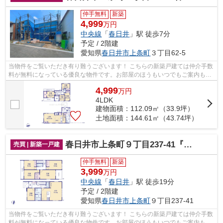
仲手無料
新築
4,999
万円
中央線
「
春日井
」駅 徒歩7分
予定 / 2階建
愛知県
春日井市
上条町
３丁目62-5
当物件をご覧いただき有り難うございます！ こちらの新築戸建ては仲介手数
料が無料になっている優良な物件です。お部屋のほうもいつでもご案内もさ
せて頂きますのでお気軽にお問合せ下...
4,999
万
円
4LDK
建物面積：112.09㎡（33.9坪）
土地面積：144.61㎡（43.74坪）
春日井市上条町９丁目237-41『仲介料無料』新築戸建て
売買 | 新築一戸建
仲手無料
新築
3,999
万円
中央線
「
春日井
」駅 徒歩19分
予定 / 2階建
愛知県
春日井市
上条町
９丁目237-41
当物件をご覧いただき有り難うございます！ こちらの新築戸建ては仲介手数
料が無料になっている優良な物件です。お部屋のほうもいつでもご案内もさ