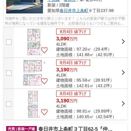
新築 / 2階建
愛知県
春日井市
上条町
９丁目237-98
当物件をご覧いただき有り難うございます！ こちらの新築戸建ては仲介手数
料が無料になっている優良な物件です。お部屋のほうもいつでもご案内もさ
せて頂きますのでお気軽にお問合せ下...
8月4日 値下げ
3,090
万
円
4LDK
建物面積：97.20㎡（29.4坪）
土地面積：141.88㎡（42.91坪）
8月4日 値下げ
3,190
万
円
4LDK
建物面積：95.58㎡（28.91坪）
土地面積：142.81㎡（43.2坪）
8月4日 値下げ
3,190
万
円
4LDK
建物面積：98.81㎡（29.89坪）
土地面積：140.65㎡（42.54坪）
春日井市上条町３丁目62-5『仲介料無料』新築戸建て
売買 | 新築一戸建