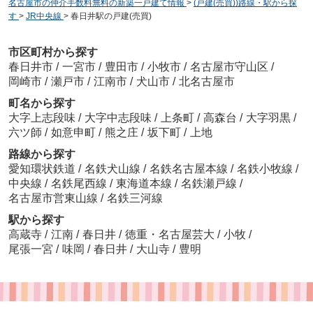
名古屋市の仲介手数料無料の新築一戸建て情報
>
(戸建(売買))路線・駅から探
す
>
JR中央線
>
春日井駅の戸建(売買)
市区町村から探す
春日井市
/
一宮市
/
豊田市
/
小牧市
/
名古屋市守山区
/
岡崎市
/
瀬戸市
/
江南市
/
犬山市
/
北名古屋市
町名から探す
大字上志段味
/
大字中志段味
/
上条町
/
高森台
/
大字羽黒
/
六ツ師
/
如意申町
/
熊之庄
/
坂下町
/
上地
路線から探す
愛知環状鉄道
/
名鉄犬山線
/
名鉄名古屋本線
/
名鉄小牧線
/
中央線
/
名鉄尾西線
/
東海道本線
/
名鉄瀬戸線
/
名古屋市営東山線
/
名鉄三河線
駅から探す
高蔵寺
/
江南
/
春日井
/
徳重・名古屋芸大
/
小牧
/
尾張一宮
/
味岡
/
春日井
/
大山寺
/
豊明