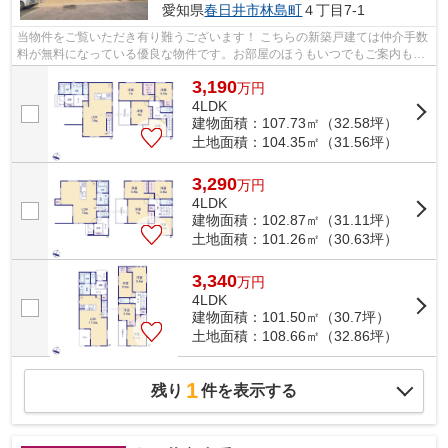
愛知県
春日井市
林島町
４丁目7-1
当物件をご覧いただき有り難うございます！ こちらの新築戸建ては仲介手数
料が無料になっている優良な物件です。お部屋のほうもいつでもご案内もさ
せて頂きますのでお気軽にお問合せ下...
3,190
万
円
4LDK
建物面積：107.73㎡（32.58坪）
土地面積：104.35㎡（31.56坪）
3,290
万
円
4LDK
建物面積：102.87㎡（31.11坪）
土地面積：101.26㎡（30.63坪）
3,340
万
円
4LDK
建物面積：101.50㎡（30.7坪）
土地面積：108.66㎡（32.86坪）
1
残り
件を表示する