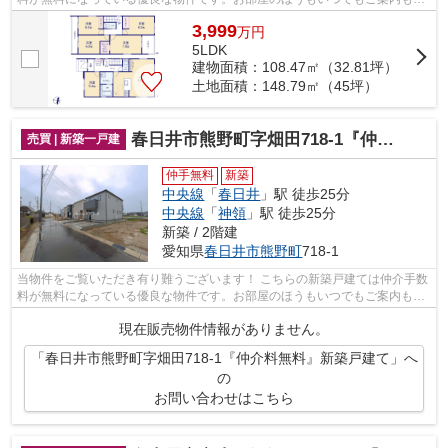
せて頂きますのでお気軽にお問合せ下...
3,999
万
円
5LDK
建物面積：108.47㎡（32.81坪）
土地面積：148.79㎡（45坪）
春日井市熊野町字畑田718-1『仲介料無料』新築戸建て
売買 | 新築一戸建
仲手無料
新築
中央線
「
春日井
」駅 徒歩25分
中央線
「
神領
」駅 徒歩25分
新築 / 2階建
愛知県
春日井市
熊野町
718-1
当物件をご覧いただき有り難うございます！ こちらの新築戸建ては仲介手数
料が無料になっている優良な物件です。お部屋のほうもいつでもご案内もさ
せて頂きますのでお気軽にお問合せ下...
現在販売物件情報がありません。
「春日井市熊野町字畑田718-1『仲介料無料』新築戸建て」へ
の
お問い合わせはこちら