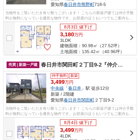
愛知県
春日井市
熊野町
718-5
当物件をご覧いただき有り難うございます！ こちらの新築戸建ては仲介手数
料が無料になっている優良な物件です。お部屋のほうもいつでもご案内もさ
せて頂きますのでお気軽にお問合せ下...
8月3日 値下げ
3,180
万
円
3LDK
建物面積：90.98㎡（27.52坪）
土地面積：135.42㎡（40.96坪）
春日井市関田町２丁目9-2『仲介料無料』新築戸建て
売買 | 新築一戸建
仲手無料
新築
3,499
万円
中央線
「
春日井
」駅 徒歩12分
新築 / 2階建
愛知県
春日井市
関田町
２丁目9-2
当物件をご覧いただき有り難うございます！ こちらの新築戸建ては仲介手数
料が無料になっている優良な物件です。お部屋のほうもいつでもご案内もさ
せて頂きますのでお気軽にお問合せ下...
8月4日 値下げ
3,499
万
円
4LDK