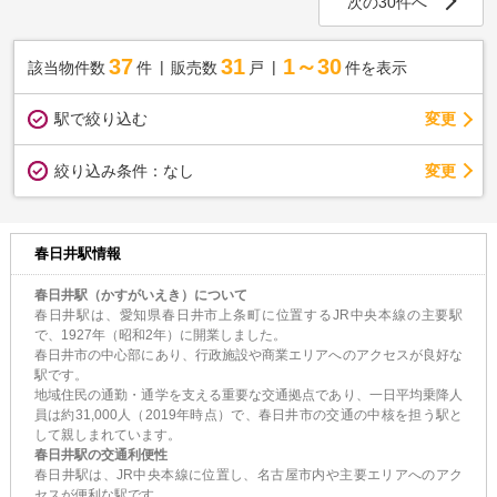
次の30件へ
37
31
1～30
該当物件数
件
販売数
戸
件を表示
駅で絞り込む
変更
変更
絞り込み条件：
なし
春日井駅情報
春日井駅（かすがいえき）について
春日井駅は、愛知県春日井市上条町に位置するJR中央本線の主要駅
で、1927年（昭和2年）に開業しました。
春日井市の中心部にあり、行政施設や商業エリアへのアクセスが良好な
駅です。
地域住民の通勤・通学を支える重要な交通拠点であり、一日平均乗降人
員は約31,000人（2019年時点）で、春日井市の交通の中核を担う駅と
して親しまれています。
春日井駅の交通利便性
春日井駅は、JR中央本線に位置し、名古屋市内や主要エリアへのアク
セスが便利な駅です。