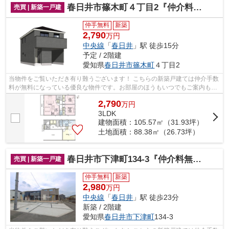
春日井市篠木町４丁目2『仲介料無料』新築戸建て
売買 | 新築一戸建
仲手無料
新築
2,790
万円
中央線
「
春日井
」駅 徒歩15分
予定 / 2階建
愛知県
春日井市
篠木町
４丁目2
当物件をご覧いただき有り難うございます！ こちらの新築戸建ては仲介手数
料が無料になっている優良な物件です。お部屋のほうもいつでもご案内もさ
せて頂きますのでお気軽にお問合せ下...
2,790
万
円
3LDK
建物面積：105.57㎡（31.93坪）
土地面積：88.38㎡（26.73坪）
春日井市下津町134-3『仲介料無料』新築戸建て
売買 | 新築一戸建
仲手無料
新築
2,980
万円
中央線
「
春日井
」駅 徒歩23分
新築 / 2階建
愛知県
春日井市
下津町
134-3