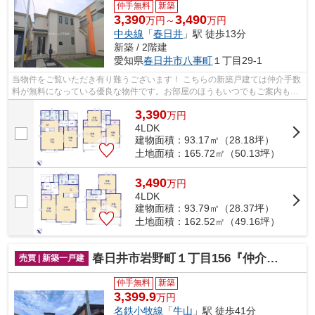
仲手無料
新築
3,390
3,490
万円～
万円
中央線
「
春日井
」駅 徒歩13分
新築 / 2階建
愛知県
春日井市
八事町
１丁目29-1
当物件をご覧いただき有り難うございます！ こちらの新築戸建ては仲介手数
料が無料になっている優良な物件です。お部屋のほうもいつでもご案内もさ
せて頂きますのでお気軽にお問合せ下...
3,390
万
円
4LDK
建物面積：93.17㎡（28.18坪）
土地面積：165.72㎡（50.13坪）
3,490
万
円
4LDK
建物面積：93.79㎡（28.37坪）
土地面積：162.52㎡（49.16坪）
春日井市岩野町１丁目156『仲介料無料』新築戸建て
売買 | 新築一戸建
仲手無料
新築
3,399.9
万円
名鉄小牧線
「
牛山
」駅 徒歩41分