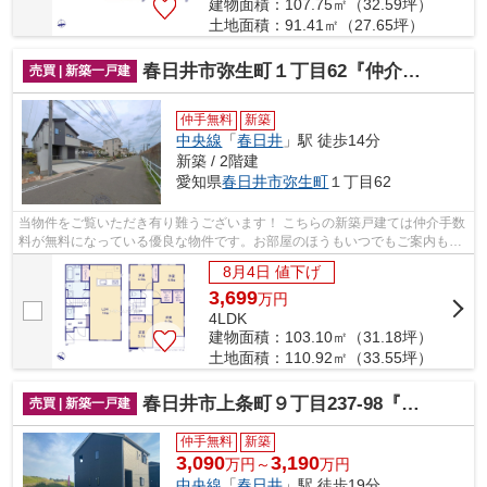
建物面積：107.75㎡（32.59坪）
土地面積：91.41㎡（27.65坪）
春日井市弥生町１丁目62『仲介料無料』新築戸建て
売買 | 新築一戸建
仲手無料
新築
中央線
「
春日井
」駅 徒歩14分
新築 / 2階建
愛知県
春日井市
弥生町
１丁目62
当物件をご覧いただき有り難うございます！ こちらの新築戸建ては仲介手数
料が無料になっている優良な物件です。お部屋のほうもいつでもご案内もさ
せて頂きますのでお気軽にお問合せ下...
8月4日 値下げ
3,699
万
円
4LDK
建物面積：103.10㎡（31.18坪）
土地面積：110.92㎡（33.55坪）
春日井市上条町９丁目237-98『仲介料無料』新築戸建て
売買 | 新築一戸建
仲手無料
新築
3,090
3,190
万円～
万円
中央線
「
春日井
」駅 徒歩19分