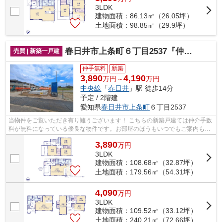
3LDK
建物面積：86.13㎡（26.05坪）
土地面積：98.85㎡（29.9坪）
春日井市上条町６丁目2537『仲介料無料』新築戸建て
売買 | 新築一戸建
仲手無料
新築
3,890
4,190
万円～
万円
中央線
「
春日井
」駅 徒歩14分
予定 / 2階建
愛知県
春日井市
上条町
６丁目2537
当物件をご覧いただき有り難うございます！ こちらの新築戸建ては仲介手数
料が無料になっている優良な物件です。お部屋のほうもいつでもご案内もさ
せて頂きますのでお気軽にお問合せ下...
3,890
万
円
3LDK
建物面積：108.68㎡（32.87坪）
土地面積：179.56㎡（54.31坪）
4,090
万
円
3LDK
建物面積：109.52㎡（33.12坪）
土地面積：240.21㎡（72.66坪）