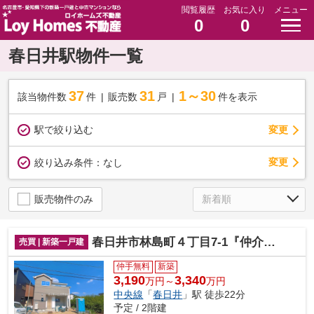
閲覧履歴
お気に入り
メニュー
0
0
春日井駅物件一覧
37
31
1～30
該当物件数
件
販売数
戸
件を表示
駅で絞り込む
変更
変更
絞り込み条件：
なし
販売物件のみ
春日井市林島町４丁目7-1『仲介料無料』新築戸建て
売買 | 新築一戸建
仲手無料
新築
3,190
3,340
万円～
万円
中央線
「
春日井
」駅 徒歩22分
予定 / 2階建