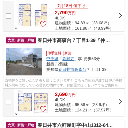
せて頂きますのでお気軽にお問合せ下...
7月18日 値下げ
2,790
万
円
4LDK
建物面積：94.83㎡（28.68坪）
土地面積：161.98㎡（48.99坪）
春日井市高森台７丁目1-39『仲介料無料』新築戸建て
売買 | 新築一戸建
仲手無料
新築
中央線
「
高蔵寺
」駅 徒歩53分
新築 / 2階建
愛知県
春日井市
高森台
７丁目1-39
当物件をご覧いただき有り難うございます！ こちらの新築戸建ては仲介手数
料が無料になっている優良な物件です。お部屋のほうもいつでもご案内もさ
せて頂きますのでお気軽にお問合せ下...
2,690
万
円
4LDK
建物面積：95.56㎡（28.9坪）
土地面積：124.21㎡（37.57坪）
春日井市六軒屋町字中山1312-64『仲介料無料』新築戸建て
売買 | 新築一戸建