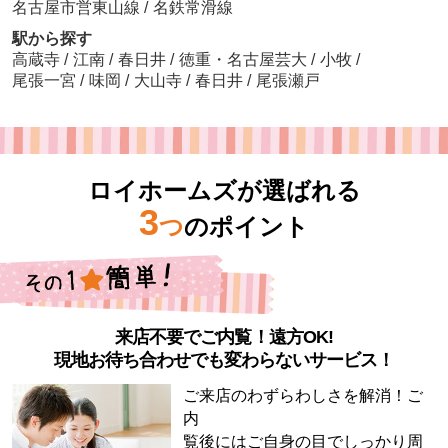
名古屋市営東山線
/
名鉄常滑線
駅から探す
高蔵寺
/
江南
/
春日井
/
徳重・名古屋芸大
/
小牧
/
尾張一宮
/
味岡
/
大山寺
/
春日井
/
尾張瀬戸
ロイホームズが選ばれる
3
つ
のポイント
来店不要でご内覧！遠方OK!
現地お待ち合わせでも変わらないサービス！
ご来店のわずらわしさを解消！ご
内
覧後にはご自身の目でしっかり周