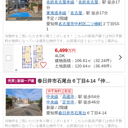
名鉄名古屋本線
「
名鉄名古屋
」駅 徒歩17
分
東海道本線
「
名古屋
」駅 徒歩17分
予定 / 2階建
愛知県
名古屋市中村区
二ツ橋町
２丁目53-
1
当物件をご覧いただき有り難うございます！ こちらの新築戸建ては仲介手数
料が無料になっている優良な物件です。お部屋のほうもいつでもご案内もさ
せて頂きますのでお気軽にお問合せ下...
6,499
万
円
4LDK
建物面積：106.61㎡（32.24坪）
土地面積：120.64㎡（36.49坪）
春日井市石尾台６丁目4-14『仲介料無料』新築戸建て
売買 | 新築一戸建
仲手無料
新築
中央線
「
高蔵寺
」駅 徒歩54分
中央線
「
定光寺
」駅 徒歩46分
新築 / 2階建
愛知県
春日井市
石尾台
６丁目4-14
当物件をご覧いただき有り難うございます！ こちらの新築戸建ては仲介手数
料が無料になっている優良な物件です。お部屋のほうもいつでもご案内もさ