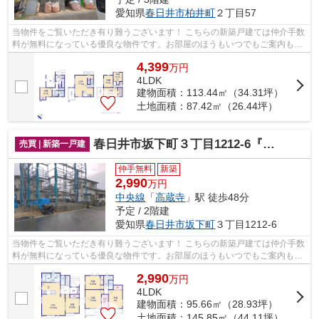
愛知県
春日井市
柏井町
２丁目57
当物件をご覧いただき有り難うございます！ こちらの新築戸建ては仲介手数
料が無料になっている優良な物件です。お部屋のほうもいつでもご案内もさ
せて頂きますのでお気軽にお問合せ下...
4,399
万
円
4LDK
建物面積：113.44㎡（34.31坪）
土地面積：87.42㎡（26.44坪）
春日井市坂下町３丁目1212-6『仲介料無料』新築戸建て
売買 | 新築一戸建
仲手無料
新築
2,990
万円
中央線
「
高蔵寺
」駅 徒歩48分
予定 / 2階建
愛知県
春日井市
坂下町
３丁目1212-6
当物件をご覧いただき有り難うございます！ こちらの新築戸建ては仲介手数
料が無料になっている優良な物件です。お部屋のほうもいつでもご案内もさ
せて頂きますのでお気軽にお問合せ下...
2,990
万
円
4LDK
建物面積：95.66㎡（28.93坪）
土地面積：145.85㎡（44.11坪）