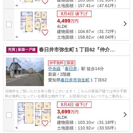
土地面積：157.41㎡（47.61坪）
8月4日 値下げ
4,499
万
円
4LDK
建物面積：104.87㎡（31.72坪）
土地面積：158.82㎡（48.04坪）
春日井市弥生町１丁目62『仲介料無料』新築戸建て
売買 | 新築一戸建
仲手無料
新築
中央線
「
春日井
」駅 徒歩14分
新築 / 2階建
愛知県
春日井市
弥生町
１丁目62
当物件をご覧いただき有り難うございます！ こちらの新築戸建ては仲介手数
料が無料になっている優良な物件です。お部屋のほうもいつでもご案内もさ
せて頂きますのでお気軽にお問合せ下...
8月4日 値下げ
3,699
万
円
4LDK
建物面積：103.10㎡（31.18坪）
土地面積：110.92㎡（33.55坪）