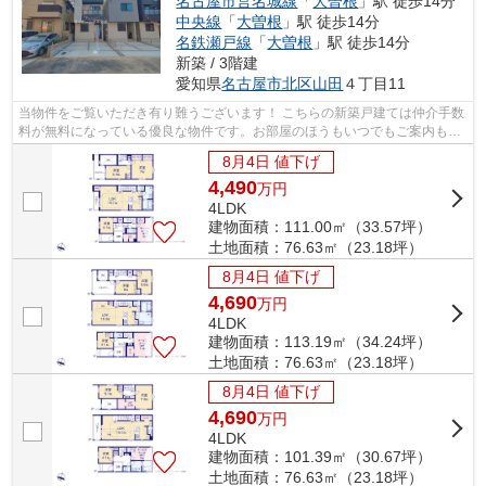
名古屋市営名城線
「
大曽根
」駅 徒歩14分
中央線
「
大曽根
」駅 徒歩14分
名鉄瀬戸線
「
大曽根
」駅 徒歩14分
新築 / 3階建
愛知県
名古屋市北区
山田
４丁目11
当物件をご覧いただき有り難うございます！ こちらの新築戸建ては仲介手数
料が無料になっている優良な物件です。お部屋のほうもいつでもご案内もさ
せて頂きますのでお気軽にお問合せ下...
8月4日 値下げ
4,490
万
円
4LDK
建物面積：111.00㎡（33.57坪）
土地面積：76.63㎡（23.18坪）
8月4日 値下げ
4,690
万
円
4LDK
建物面積：113.19㎡（34.24坪）
土地面積：76.63㎡（23.18坪）
8月4日 値下げ
4,690
万
円
4LDK
建物面積：101.39㎡（30.67坪）
土地面積：76.63㎡（23.18坪）