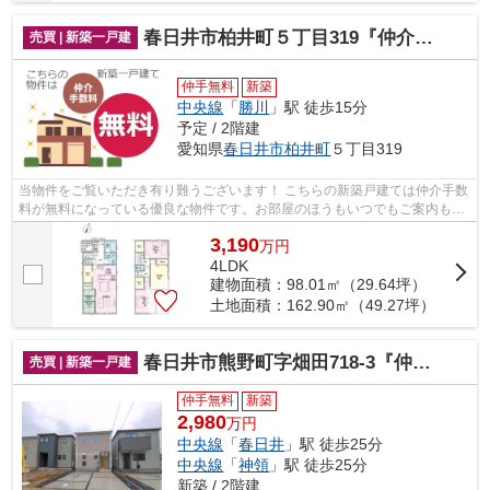
春日井市柏井町５丁目319『仲介料無料』新築戸建て
売買 | 新築一戸建
仲手無料
新築
中央線
「
勝川
」駅 徒歩15分
予定 / 2階建
愛知県
春日井市
柏井町
５丁目319
当物件をご覧いただき有り難うございます！ こちらの新築戸建ては仲介手数
料が無料になっている優良な物件です。お部屋のほうもいつでもご案内もさ
せて頂きますのでお気軽にお問合せ下...
3,190
万
円
4LDK
建物面積：98.01㎡（29.64坪）
土地面積：162.90㎡（49.27坪）
春日井市熊野町字畑田718-3『仲介料無料』新築戸建て
売買 | 新築一戸建
仲手無料
新築
2,980
万円
中央線
「
春日井
」駅 徒歩25分
中央線
「
神領
」駅 徒歩25分
新築 / 2階建