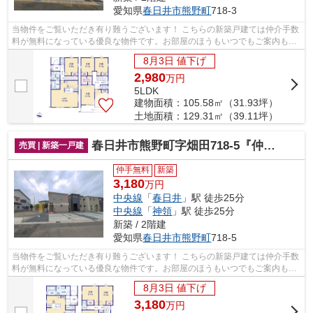
愛知県
春日井市
熊野町
718-3
当物件をご覧いただき有り難うございます！ こちらの新築戸建ては仲介手数
料が無料になっている優良な物件です。お部屋のほうもいつでもご案内もさ
せて頂きますのでお気軽にお問合せ下...
8月3日 値下げ
2,980
万
円
5LDK
建物面積：105.58㎡（31.93坪）
土地面積：129.31㎡（39.11坪）
春日井市熊野町字畑田718-5『仲介料無料』新築戸建て
売買 | 新築一戸建
仲手無料
新築
3,180
万円
中央線
「
春日井
」駅 徒歩25分
中央線
「
神領
」駅 徒歩25分
新築 / 2階建
愛知県
春日井市
熊野町
718-5
当物件をご覧いただき有り難うございます！ こちらの新築戸建ては仲介手数
料が無料になっている優良な物件です。お部屋のほうもいつでもご案内もさ
せて頂きますのでお気軽にお問合せ下...
8月3日 値下げ
3,180
万
円