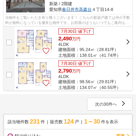
新築 / 2階建
愛知県
春日井市
高森台
４丁目14-8
当物件をご覧いただき有り難うございます！ こちらの新築戸建ては仲介手数
料が無料になっている優良な物件です。お部屋のほうもいつでもご案内もさ
せて頂きますのでお気軽にお問合せ下...
7月30日 値下げ
2,490
万
円
4LDK
建物面積：95.24㎡（28.81坪）
土地面積：138.01㎡（41.74坪）
7月30日 値下げ
2,790
万
円
4LDK
建物面積：98.56㎡（29.81坪）
土地面積：134.07㎡（40.55坪）
次の30件へ
231
124
1～30
該当物件数
件
販売数
戸
件を表示
駅で絞り込む
変更