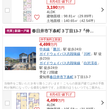
8月4日 値下げ
3,190
万
円
4LDK
建物面積：98.81㎡（29.89坪）
土地面積：140.65㎡（42.54坪）
春日井市下条町３丁目13-7『仲介料無料』新築戸建て
売買 | 新築一戸建
仲手無料
新築
4,499
万円
中央線
「
勝川
」駅 徒歩24分
ガイドウェイバス志段味線
「
川村
」駅 徒
歩23分
ガイドウェイバス志段味線
「
白沢渓谷
」
駅 徒歩24分
予定 / 2階建
愛知県
春日井市
下条町
３丁目13-7
当物件をご覧いただき有り難うございます！ こちらの新築戸建ては仲介手数
料が無料になっている優良な物件です。お部屋のほうもいつでもご案内もさ
せて頂きますのでお気軽にお問合せ下...
8月4日 値下げ
4,499
万
円
4LDK
建物面積：105.58㎡（31.93坪）