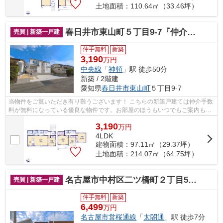
土地面積：110.64㎡（33.46坪）
春日井市東山町５丁目9-7『仲介料無料』新築戸建て
売買 | 新築一戸建
仲手無料
新築
3,190
万円
中央線
「
神領
」駅 徒歩50分
新築 / 2階建
愛知県
春日井市
東山町
５丁目9-7
当物件をご覧いただき有り難うございます！ こちらの新築戸建ては仲介手数
料が無料になっている優良な物件です。お部屋のほうもいつでもご案内もさ
せて頂きますのでお気軽にお問合せ下...
3,190
万
円
4LDK
建物面積：97.11㎡（29.37坪）
土地面積：214.07㎡（64.75坪）
名古屋市中村区二ツ橋町２丁目53-1『仲介料無料』新築戸建て
売買 | 新築一戸建
仲手無料
新築
6,499
万円
名古屋市営桜通線
「
太閤通
」駅 徒歩7分