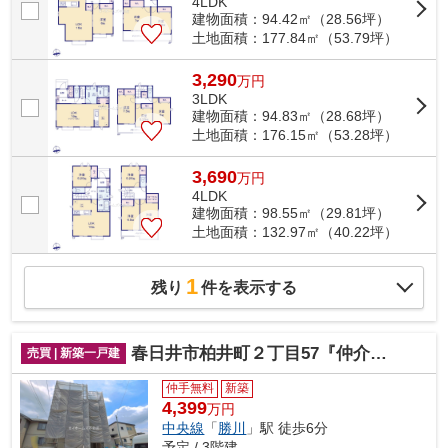
4LDK
建物面積：94.42㎡（28.56坪）
土地面積：177.84㎡（53.79坪）
3,290
万
円
3LDK
建物面積：94.83㎡（28.68坪）
土地面積：176.15㎡（53.28坪）
3,690
万
円
4LDK
建物面積：98.55㎡（29.81坪）
土地面積：132.97㎡（40.22坪）
1
残り
件を表示する
春日井市柏井町２丁目57『仲介料無料』新築戸建て
売買 | 新築一戸建
仲手無料
新築
4,399
万円
中央線
「
勝川
」駅 徒歩6分
予定 / 3階建