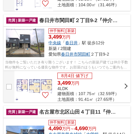
土地面積：104.00㎡（31.46坪）
春日井市関田町２丁目9-2『仲介料無料』新築戸建て
売買 | 新築一戸建
仲手無料
新築
3,499
万円
中央線
「
春日井
」駅 徒歩12分
新築 / 2階建
愛知県
春日井市
関田町
２丁目9-2
当物件をご覧いただき有り難うございます！ こちらの新築戸建ては仲介手数
料が無料になっている優良な物件です。お部屋のほうもいつでもご案内もさ
せて頂きますのでお気軽にお問合せ下...
8月4日 値下げ
3,499
万
円
4LDK
建物面積：107.75㎡（32.59坪）
土地面積：91.41㎡（27.65坪）
名古屋市北区山田４丁目11『仲介料無料』新築戸建て
売買 | 新築一戸建
仲手無料
新築
4,490
4,690
万円～
万円