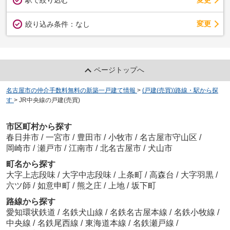
変更
絞り込み条件：
なし
ページトップへ
名古屋市の仲介手数料無料の新築一戸建て情報
>
(戸建(売買))路線・駅から探
す
>
JR中央線の戸建(売買)
市区町村から探す
春日井市
/
一宮市
/
豊田市
/
小牧市
/
名古屋市守山区
/
岡崎市
/
瀬戸市
/
江南市
/
北名古屋市
/
犬山市
町名から探す
大字上志段味
/
大字中志段味
/
上条町
/
高森台
/
大字羽黒
/
六ツ師
/
如意申町
/
熊之庄
/
上地
/
坂下町
路線から探す
愛知環状鉄道
/
名鉄犬山線
/
名鉄名古屋本線
/
名鉄小牧線
/
中央線
/
名鉄尾西線
/
東海道本線
/
名鉄瀬戸線
/