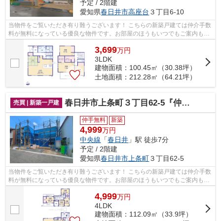
予定 / 2階建
愛知県
春日井市
高座台
３丁目6-10
当物件をご覧いただき有り難うございます！ こちらの新築戸建ては仲介手数
料が無料になっている優良な物件です。お部屋のほうもいつでもご案内もさ
せて頂きますのでお気軽にお問合せ下...
3,699
万
円
3LDK
建物面積：100.45㎡（30.38坪）
土地面積：212.28㎡（64.21坪）
春日井市上条町３丁目62-5『仲介料無料』新築戸建て
売買 | 新築一戸建
仲手無料
新築
4,999
万円
中央線
「
春日井
」駅 徒歩7分
予定 / 2階建
愛知県
春日井市
上条町
３丁目62-5
当物件をご覧いただき有り難うございます！ こちらの新築戸建ては仲介手数
料が無料になっている優良な物件です。お部屋のほうもいつでもご案内もさ
せて頂きますのでお気軽にお問合せ下...
4,999
万
円
4LDK
建物面積：112.09㎡（33.9坪）