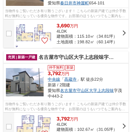
愛知県
春日井市
神屋町
654-101
当物件をご覧いただき有り難うございます！ こちらの新築戸建ては仲介手数
料が無料になっている優良な物件です。お部屋のほうもいつでもご案内もさ
せて頂きますのでお気軽にお問合せ下...
3,690
万
円
4LDK
建物面積：115.10㎡（34.81坪）
土地面積：198.82㎡（60.14坪）
名古屋市守山区大字上志段味字茂中443-2『仲介料無料』新築戸建て
売買 | 新築一戸建
仲手無料
新築
3,792
万円
中央線
「
高蔵寺
」駅 徒歩22分
新築 / 2階建
愛知県
名古屋市守山区
大字上志段味
字茂
中443-2
当物件をご覧いただき有り難うございます！ こちらの新築戸建ては仲介手数
料が無料になっている優良な物件です。お部屋のほうもいつでもご案内もさ
せて頂きますのでお気軽にお問合せ下...
3,792
万
円
4LDK
建物面積：102.67㎡（31.05坪）