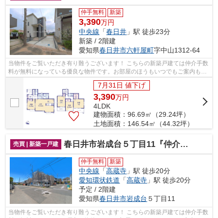
仲手無料
新築
3,390
万円
中央線
「
春日井
」駅 徒歩23分
新築 / 2階建
愛知県
春日井市
六軒屋町
字中山1312-64
当物件をご覧いただき有り難うございます！ こちらの新築戸建ては仲介手数
料が無料になっている優良な物件です。お部屋のほうもいつでもご案内もさ
せて頂きますのでお気軽にお問合せ下...
7月31日 値下げ
3,390
万
円
4LDK
建物面積：96.69㎡（29.24坪）
土地面積：146.54㎡（44.32坪）
春日井市岩成台５丁目11『仲介料無料』新築戸建て
売買 | 新築一戸建
仲手無料
新築
中央線
「
高蔵寺
」駅 徒歩20分
愛知環状鉄道
「
高蔵寺
」駅 徒歩20分
予定 / 2階建
愛知県
春日井市
岩成台
５丁目11
当物件をご覧いただき有り難うございます！ こちらの新築戸建ては仲介手数