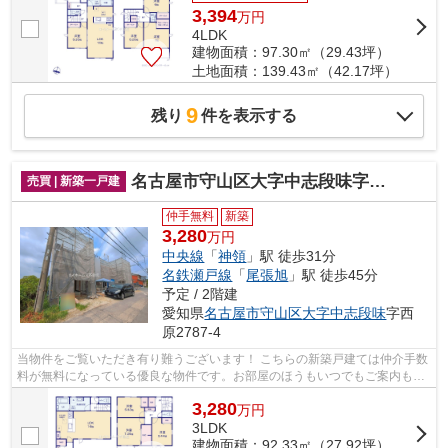
3,394
万
円
4LDK
建物面積：97.30㎡（29.43坪）
土地面積：139.43㎡（42.17坪）
9
残り
件を表示する
名古屋市守山区大字中志段味字西原2787-4『仲介料無料』新築戸建て
売買 | 新築一戸建
仲手無料
新築
3,280
万円
中央線
「
神領
」駅 徒歩31分
名鉄瀬戸線
「
尾張旭
」駅 徒歩45分
予定 / 2階建
愛知県
名古屋市守山区
大字中志段味
字西
原2787-4
当物件をご覧いただき有り難うございます！ こちらの新築戸建ては仲介手数
料が無料になっている優良な物件です。お部屋のほうもいつでもご案内もさ
せて頂きますのでお気軽にお問合せ下...
3,280
万
円
3LDK
建物面積：92.33㎡（27.92坪）