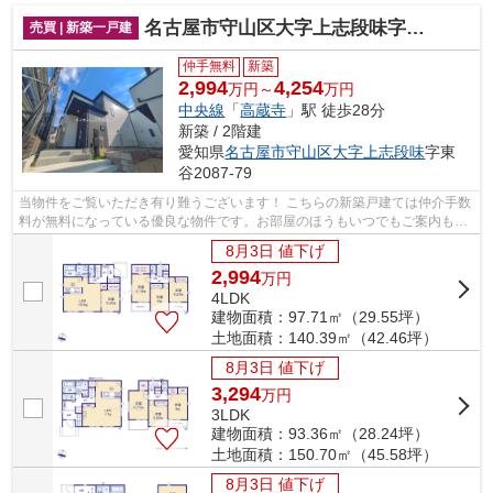
名古屋市守山区大字上志段味字東谷2087『仲介料無料』新築戸建て
売買 | 新築一戸建
仲手無料
新築
2,994
4,254
万円～
万円
中央線
「
高蔵寺
」駅 徒歩28分
新築 / 2階建
愛知県
名古屋市守山区
大字上志段味
字東
谷2087-79
当物件をご覧いただき有り難うございます！ こちらの新築戸建ては仲介手数
料が無料になっている優良な物件です。お部屋のほうもいつでもご案内もさ
せて頂きますのでお気軽にお問合せ下...
8月3日 値下げ
2,994
万
円
4LDK
建物面積：97.71㎡（29.55坪）
土地面積：140.39㎡（42.46坪）
8月3日 値下げ
3,294
万
円
3LDK
建物面積：93.36㎡（28.24坪）
土地面積：150.70㎡（45.58坪）
8月3日 値下げ