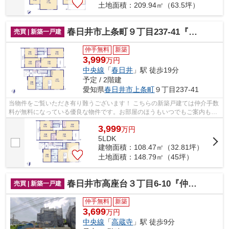
土地面積：209.94㎡（63.5坪）
春日井市上条町９丁目237-41『仲介料無料』新築戸建て
売買 | 新築一戸建
仲手無料
新築
3,999
万円
中央線
「
春日井
」駅 徒歩19分
予定 / 2階建
愛知県
春日井市
上条町
９丁目237-41
当物件をご覧いただき有り難うございます！ こちらの新築戸建ては仲介手数
料が無料になっている優良な物件です。お部屋のほうもいつでもご案内もさ
せて頂きますのでお気軽にお問合せ下...
3,999
万
円
5LDK
建物面積：108.47㎡（32.81坪）
土地面積：148.79㎡（45坪）
春日井市高座台３丁目6-10『仲介料無料』新築戸建て
売買 | 新築一戸建
仲手無料
新築
3,699
万円
中央線
「
高蔵寺
」駅 徒歩9分