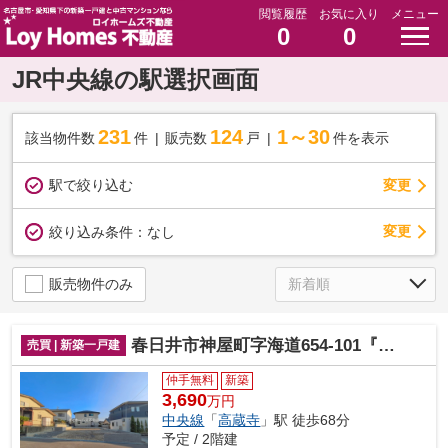
閲覧履歴
お気に入り
メニュー
0
0
JR中央線の駅選択画面
231
124
1～30
該当物件数
件
販売数
戸
件を表示
駅で絞り込む
変更
変更
絞り込み条件：
なし
販売物件のみ
春日井市神屋町字海道654-101『仲介料無料』新築戸建て
売買 | 新築一戸建
仲手無料
新築
3,690
万円
中央線
「
高蔵寺
」駅 徒歩68分
予定 / 2階建