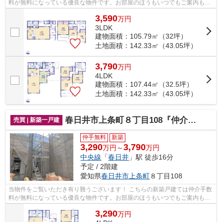
料が無料になっている優良な物件です。お部屋のほうもいつでもご案内もさ
せて頂きますのでお気軽にお問合せ下...
3,590
万
円
3LDK
建物面積：105.79㎡（32坪）
土地面積：142.33㎡（43.05坪）
3,790
万
円
4LDK
建物面積：107.44㎡（32.5坪）
土地面積：142.33㎡（43.05坪）
春日井市上条町８丁目108『仲介料無料』新築戸建て
売買 | 新築一戸建
仲手無料
新築
3,290
3,790
万円～
万円
中央線
「
春日井
」駅 徒歩16分
予定 / 2階建
愛知県
春日井市
上条町
８丁目108
当物件をご覧いただき有り難うございます！ こちらの新築戸建ては仲介手数
料が無料になっている優良な物件です。お部屋のほうもいつでもご案内もさ
せて頂きますのでお気軽にお問合せ下...
3,290
万
円