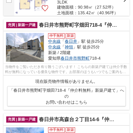
3LDK
建物面積：90.98㎡（27.52坪）
土地面積：135.42㎡（40.96坪）
春日井市熊野町字畑田718-4『仲介料無料』新築戸建て
売買 | 新築一戸建
仲手無料
新築
中央線
「
春日井
」駅 徒歩25分
中央線
「
神領
」駅 徒歩25分
新築 / 2階建
愛知県
春日井市
熊野町
718-4
当物件をご覧いただき有り難うございます！ こちらの新築戸建ては仲介手数
料が無料になっている優良な物件です。お部屋のほうもいつでもご案内もさ
せて頂きますのでお気軽にお問合せ下...
現在販売物件情報がありません。
「春日井市熊野町字畑田718-4『仲介料無料』新築戸建て」へ
の
お問い合わせはこちら
春日井市高森台２丁目14-6『仲介料無料』新築戸建て
売買 | 新築一戸建
仲手無料
新築