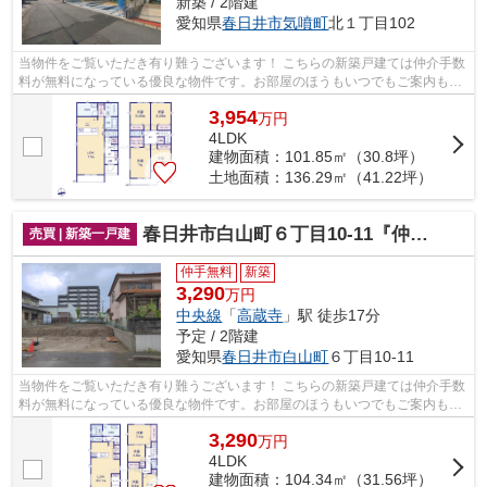
新築 / 2階建
愛知県
春日井市
気噴町
北１丁目102
当物件をご覧いただき有り難うございます！ こちらの新築戸建ては仲介手数
料が無料になっている優良な物件です。お部屋のほうもいつでもご案内もさ
せて頂きますのでお気軽にお問合せ下...
3,954
万
円
4LDK
建物面積：101.85㎡（30.8坪）
土地面積：136.29㎡（41.22坪）
春日井市白山町６丁目10-11『仲介料無料』新築戸建て
売買 | 新築一戸建
仲手無料
新築
3,290
万円
中央線
「
高蔵寺
」駅 徒歩17分
予定 / 2階建
愛知県
春日井市
白山町
６丁目10-11
当物件をご覧いただき有り難うございます！ こちらの新築戸建ては仲介手数
料が無料になっている優良な物件です。お部屋のほうもいつでもご案内もさ
せて頂きますのでお気軽にお問合せ下...
3,290
万
円
4LDK
建物面積：104.34㎡（31.56坪）