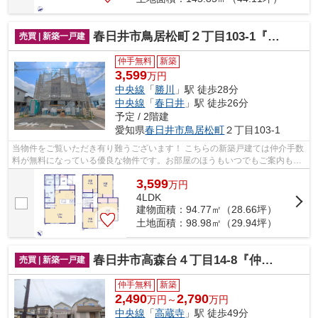
春日井市鳥居松町２丁目103-1『仲介料無料』新築戸建て
売買 | 新築一戸建
仲手無料
新築
3,599
万円
中央線
「
勝川
」駅 徒歩28分
中央線
「
春日井
」駅 徒歩26分
予定 / 2階建
愛知県
春日井市
鳥居松町
２丁目103-1
当物件をご覧いただき有り難うございます！ こちらの新築戸建ては仲介手数
料が無料になっている優良な物件です。お部屋のほうもいつでもご案内もさ
せて頂きますのでお気軽にお問合せ下...
3,599
万
円
4LDK
建物面積：94.77㎡（28.66坪）
土地面積：98.98㎡（29.94坪）
春日井市高森台４丁目14-8『仲介料無料』新築戸建て
売買 | 新築一戸建
仲手無料
新築
2,490
2,790
万円～
万円
中央線
「
高蔵寺
」駅 徒歩49分