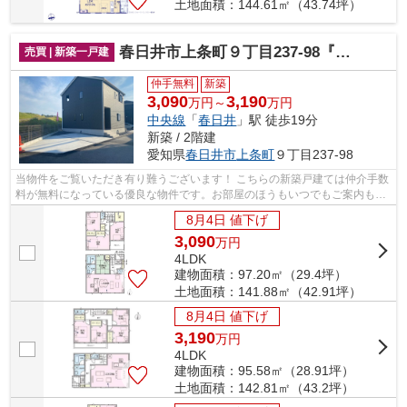
土地面積：144.61㎡（43.74坪）
春日井市上条町９丁目237-98『仲介料無料』新築戸建て
売買 | 新築一戸建
仲手無料
新築
3,090
3,190
万円～
万円
中央線
「
春日井
」駅 徒歩19分
新築 / 2階建
愛知県
春日井市
上条町
９丁目237-98
当物件をご覧いただき有り難うございます！ こちらの新築戸建ては仲介手数
料が無料になっている優良な物件です。お部屋のほうもいつでもご案内もさ
せて頂きますのでお気軽にお問合せ下...
8月4日 値下げ
3,090
万
円
4LDK
建物面積：97.20㎡（29.4坪）
土地面積：141.88㎡（42.91坪）
8月4日 値下げ
3,190
万
円
4LDK
建物面積：95.58㎡（28.91坪）
土地面積：142.81㎡（43.2坪）