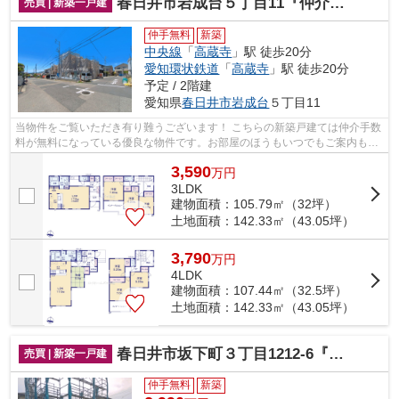
春日井市岩成台５丁目11『仲介料無料』新築戸建て
売買 | 新築一戸建
仲手無料
新築
中央線
「
高蔵寺
」駅 徒歩20分
愛知環状鉄道
「
高蔵寺
」駅 徒歩20分
予定 / 2階建
愛知県
春日井市
岩成台
５丁目11
当物件をご覧いただき有り難うございます！ こちらの新築戸建ては仲介手数
料が無料になっている優良な物件です。お部屋のほうもいつでもご案内もさ
せて頂きますのでお気軽にお問合せ下...
3,590
万
円
3LDK
建物面積：105.79㎡（32坪）
土地面積：142.33㎡（43.05坪）
3,790
万
円
4LDK
建物面積：107.44㎡（32.5坪）
土地面積：142.33㎡（43.05坪）
春日井市坂下町３丁目1212-6『仲介料無料』新築戸建て
売買 | 新築一戸建
仲手無料
新築