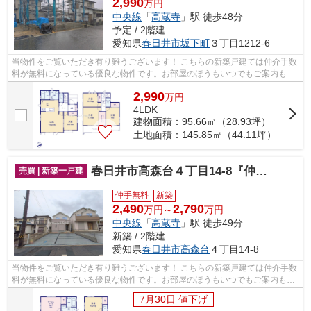
2,990
万円
中央線
「
高蔵寺
」駅 徒歩48分
予定 / 2階建
愛知県
春日井市
坂下町
３丁目1212-6
当物件をご覧いただき有り難うございます！ こちらの新築戸建ては仲介手数
料が無料になっている優良な物件です。お部屋のほうもいつでもご案内もさ
せて頂きますのでお気軽にお問合せ下...
2,990
万
円
4LDK
建物面積：95.66㎡（28.93坪）
土地面積：145.85㎡（44.11坪）
春日井市高森台４丁目14-8『仲介料無料』新築戸建て
売買 | 新築一戸建
仲手無料
新築
2,490
2,790
万円～
万円
中央線
「
高蔵寺
」駅 徒歩49分
新築 / 2階建
愛知県
春日井市
高森台
４丁目14-8
当物件をご覧いただき有り難うございます！ こちらの新築戸建ては仲介手数
料が無料になっている優良な物件です。お部屋のほうもいつでもご案内もさ
せて頂きますのでお気軽にお問合せ下...
7月30日 値下げ