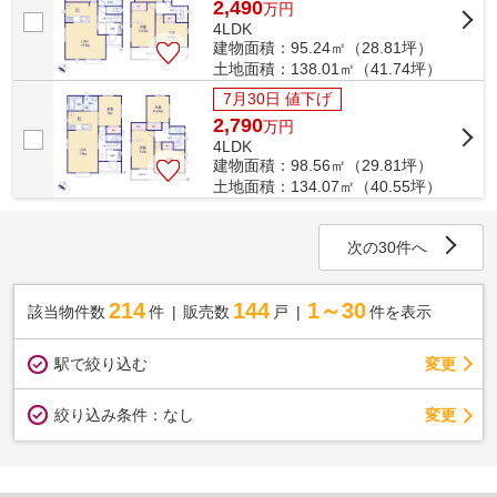
2,490
万
円
4LDK
建物面積：95.24㎡（28.81坪）
土地面積：138.01㎡（41.74坪）
7月30日 値下げ
2,790
万
円
4LDK
建物面積：98.56㎡（29.81坪）
土地面積：134.07㎡（40.55坪）
次の30件へ
214
144
1～30
該当物件数
件
販売数
戸
件を表示
駅で絞り込む
変更
変更
絞り込み条件：
なし