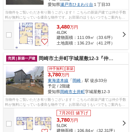
愛知県
瀬戸市
ひまわり台
１丁目33
当物件をご覧いただき有り難うございます！ こちらの新築戸建ては仲介手数
料が無料になっている優良な物件です。お部屋のほうもいつでもご案内もさ
せて頂きますのでお気軽にお問合せ下...
3,480
万
円
4LDK
建物面積：111.09㎡（33.6坪）
土地面積：136.23㎡（41.2坪）
岡崎市土井町字城屋敷12-3『仲介料無料』新築戸建て
売買 | 新築一戸建
仲手無料
新築
3,780
万円
東海道本線
「
岡崎
」駅 徒歩33分
予定 / 2階建
愛知県
岡崎市
土井町
字城屋敷12-3
当物件をご覧いただき有り難うございます！ こちらの新築戸建ては仲介手数
料が無料になっている優良な物件です。お部屋のほうもいつでもご案内もさ
せて頂きますのでお気軽にお問合せ下...
7月20日 値下げ
3,780
万
円
5LDK
建物面積：106.84㎡（32.31坪）