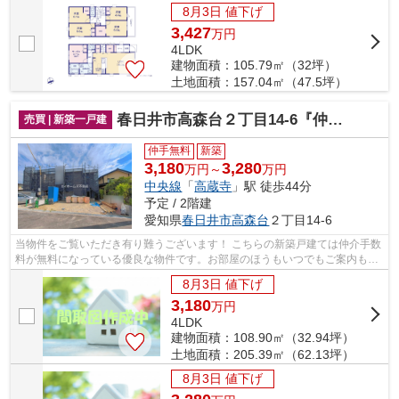
8月3日 値下げ
3,427
万
円
4LDK
建物面積：105.79㎡（32坪）
土地面積：157.04㎡（47.5坪）
春日井市高森台２丁目14-6『仲介料無料』新築戸建て
売買 | 新築一戸建
仲手無料
新築
3,180
3,280
万円～
万円
中央線
「
高蔵寺
」駅 徒歩44分
予定 / 2階建
愛知県
春日井市
高森台
２丁目14-6
当物件をご覧いただき有り難うございます！ こちらの新築戸建ては仲介手数
料が無料になっている優良な物件です。お部屋のほうもいつでもご案内もさ
せて頂きますのでお気軽にお問合せ下...
8月3日 値下げ
3,180
万
円
4LDK
建物面積：108.90㎡（32.94坪）
土地面積：205.39㎡（62.13坪）
8月3日 値下げ