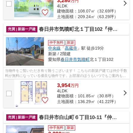
3,280
万
円
4LDK
建物面積：108.07㎡（32.69坪）
土地面積：209.24㎡（63.29坪）
春日井市気噴町北１丁目102『仲介料無料』新築戸建て
売買 | 新築一戸建
仲手無料
新築
中央線
「
高蔵寺
」駅 徒歩19分
新築 / 2階建
愛知県
春日井市
気噴町
北１丁目102
当物件をご覧いただき有り難うございます！ こちらの新築戸建ては仲介手数
料が無料になっている優良な物件です。お部屋のほうもいつでもご案内もさ
せて頂きますのでお気軽にお問合せ下...
3,954
万
円
4LDK
建物面積：101.85㎡（30.8坪）
土地面積：136.29㎡（41.22坪）
春日井市白山町６丁目10-11『仲介料無料』新築戸建て
売買 | 新築一戸建
仲手無料
新築