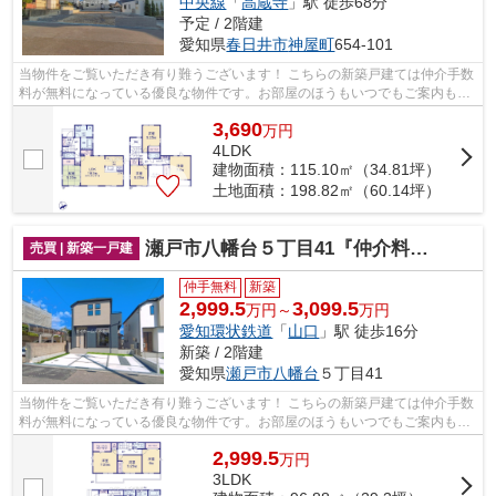
中央線
「
高蔵寺
」駅 徒歩68分
予定 / 2階建
愛知県
春日井市
神屋町
654-101
当物件をご覧いただき有り難うございます！ こちらの新築戸建ては仲介手数
料が無料になっている優良な物件です。お部屋のほうもいつでもご案内もさ
せて頂きますのでお気軽にお問合せ下...
3,690
万
円
4LDK
建物面積：115.10㎡（34.81坪）
土地面積：198.82㎡（60.14坪）
瀬戸市八幡台５丁目41『仲介料無料』新築戸建て
売買 | 新築一戸建
仲手無料
新築
2,999.5
3,099.5
万円～
万円
愛知環状鉄道
「
山口
」駅 徒歩16分
新築 / 2階建
愛知県
瀬戸市
八幡台
５丁目41
当物件をご覧いただき有り難うございます！ こちらの新築戸建ては仲介手数
料が無料になっている優良な物件です。お部屋のほうもいつでもご案内もさ
せて頂きますのでお気軽にお問合せ下...
2,999.5
万
円
3LDK