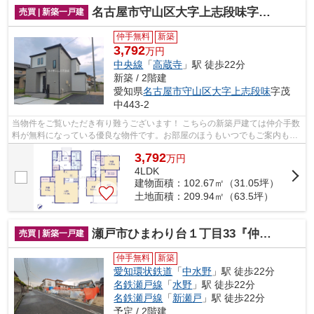
名古屋市守山区大字上志段味字茂中443-2『仲介料無料』新築戸建て
売買 | 新築一戸建
仲手無料
新築
3,792
万円
中央線
「
高蔵寺
」駅 徒歩22分
新築 / 2階建
愛知県
名古屋市守山区
大字上志段味
字茂
中443-2
当物件をご覧いただき有り難うございます！ こちらの新築戸建ては仲介手数
料が無料になっている優良な物件です。お部屋のほうもいつでもご案内もさ
せて頂きますのでお気軽にお問合せ下...
3,792
万
円
4LDK
建物面積：102.67㎡（31.05坪）
土地面積：209.94㎡（63.5坪）
瀬戸市ひまわり台１丁目33『仲介料無料』新築戸建て
売買 | 新築一戸建
仲手無料
新築
愛知環状鉄道
「
中水野
」駅 徒歩22分
名鉄瀬戸線
「
水野
」駅 徒歩22分
名鉄瀬戸線
「
新瀬戸
」駅 徒歩22分
予定 / 2階建