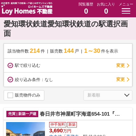
閲覧履歴
お気に入り
メニュー
0
0
愛知環状鉄道愛知環状鉄道の駅選択画
面
214
144
1～30
該当物件数
件
販売数
戸
件を表示
駅で絞り込む
変更
変更
絞り込み条件：
なし
販売物件のみ
春日井市神屋町字海道654-101『仲介料無料』新築戸建て
売買 | 新築一戸建
仲手無料
新築
3,690
万円