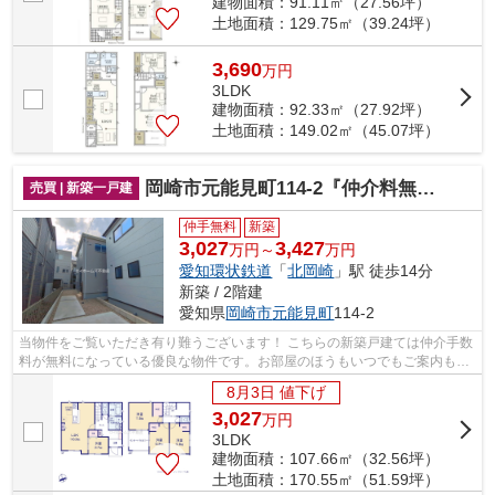
建物面積：91.11㎡（27.56坪）
土地面積：129.75㎡（39.24坪）
3,690
万
円
3LDK
建物面積：92.33㎡（27.92坪）
土地面積：149.02㎡（45.07坪）
岡崎市元能見町114-2『仲介料無料』新築戸建て
売買 | 新築一戸建
仲手無料
新築
3,027
3,427
万円～
万円
愛知環状鉄道
「
北岡崎
」駅 徒歩14分
新築 / 2階建
愛知県
岡崎市
元能見町
114-2
当物件をご覧いただき有り難うございます！ こちらの新築戸建ては仲介手数
料が無料になっている優良な物件です。お部屋のほうもいつでもご案内もさ
せて頂きますのでお気軽にお問合せ下...
8月3日 値下げ
3,027
万
円
3LDK
建物面積：107.66㎡（32.56坪）
土地面積：170.55㎡（51.59坪）