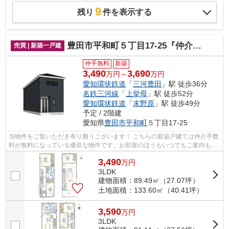
9
残り
件を表示する
豊田市平和町５丁目17-25『仲介料無料』新築戸建て
売買 | 新築一戸建
仲手無料
新築
3,490
3,690
万円～
万円
愛知環状鉄道
「
三河豊田
」駅 徒歩36分
名鉄三河線
「
上挙母
」駅 徒歩52分
愛知環状鉄道
「
末野原
」駅 徒歩49分
予定 / 2階建
愛知県
豊田市
平和町
５丁目17-25
当物件をご覧いただき有り難うございます！ こちらの新築戸建ては仲介手数
料が無料になっている優良な物件です。お部屋のほうもいつでもご案内もさ
せて頂きますのでお気軽にお問合せ下...
3,490
万
円
3LDK
建物面積：89.49㎡（27.07坪）
土地面積：133.60㎡（40.41坪）
3,590
万
円
3LDK