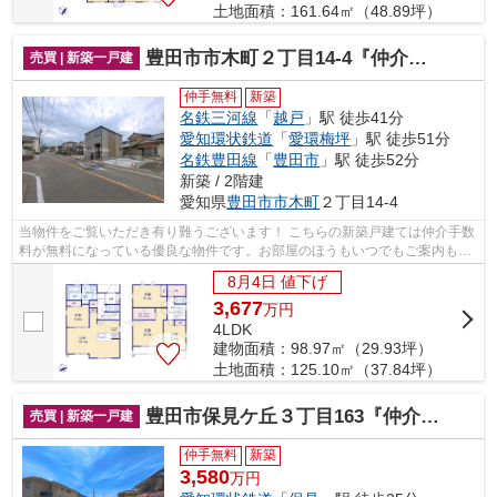
土地面積：161.64㎡（48.89坪）
豊田市市木町２丁目14-4『仲介料無料』新築戸建て
売買 | 新築一戸建
仲手無料
新築
名鉄三河線
「
越戸
」駅 徒歩41分
愛知環状鉄道
「
愛環梅坪
」駅 徒歩51分
名鉄豊田線
「
豊田市
」駅 徒歩52分
新築 / 2階建
愛知県
豊田市
市木町
２丁目14-4
当物件をご覧いただき有り難うございます！ こちらの新築戸建ては仲介手数
料が無料になっている優良な物件です。お部屋のほうもいつでもご案内もさ
せて頂きますのでお気軽にお問合せ下...
8月4日 値下げ
3,677
万
円
4LDK
建物面積：98.97㎡（29.93坪）
土地面積：125.10㎡（37.84坪）
豊田市保見ケ丘３丁目163『仲介料無料』新築戸建て
売買 | 新築一戸建
仲手無料
新築
3,580
万円