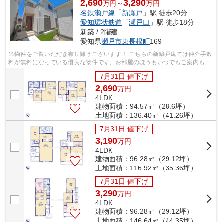
2,690
3,290
万円～
万円
名鉄瀬戸線
「
新瀬戸
」駅 徒歩20分
愛知環状鉄道
「
瀬戸口
」駅 徒歩18分
新築 / 2階建
愛知県
瀬戸市
東長根町
169
当物件をご覧いただき有り難うございます！ こちらの新築戸建ては仲介手数
料が無料になっている優良な物件です。お部屋のほうもいつでもご案内もさ
せて頂きますのでお気軽にお問合せ下...
7月31日 値下げ
2,690
万
円
4LDK
建物面積：94.57㎡（28.6坪）
土地面積：136.40㎡（41.26坪）
7月31日 値下げ
3,190
万
円
4LDK
建物面積：96.28㎡（29.12坪）
土地面積：116.92㎡（35.36坪）
7月31日 値下げ
3,290
万
円
4LDK
建物面積：96.28㎡（29.12坪）
土地面積：146.64㎡（44.35坪）