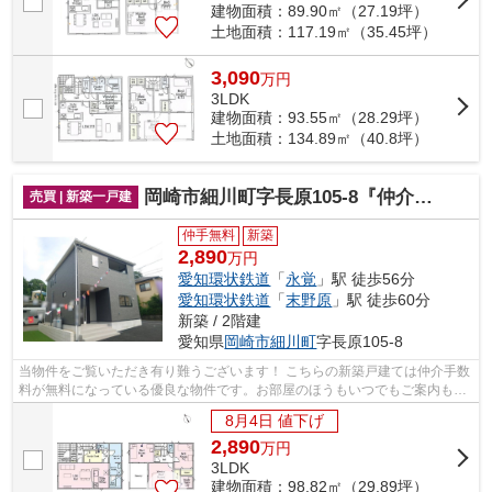
建物面積：89.90㎡（27.19坪）
土地面積：117.19㎡（35.45坪）
3,090
万
円
3LDK
建物面積：93.55㎡（28.29坪）
土地面積：134.89㎡（40.8坪）
岡崎市細川町字長原105-8『仲介料無料』新築戸建て
売買 | 新築一戸建
仲手無料
新築
2,890
万円
愛知環状鉄道
「
永覚
」駅 徒歩56分
愛知環状鉄道
「
末野原
」駅 徒歩60分
新築 / 2階建
愛知県
岡崎市
細川町
字長原105-8
当物件をご覧いただき有り難うございます！ こちらの新築戸建ては仲介手数
料が無料になっている優良な物件です。お部屋のほうもいつでもご案内もさ
せて頂きますのでお気軽にお問合せ下...
8月4日 値下げ
2,890
万
円
3LDK
建物面積：98.82㎡（29.89坪）