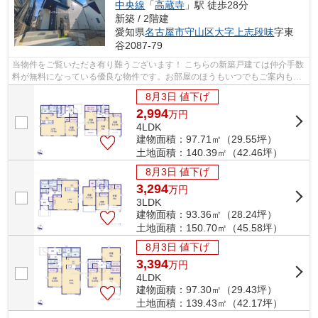
中央線
「
高蔵寺
」駅 徒歩28分
新築 / 2階建
愛知県
名古屋市守山区
大字上志段味
字東
谷2087-79
当物件をご覧いただき有り難うございます！ こちらの新築戸建ては仲介手数
料が無料になっている優良な物件です。お部屋のほうもいつでもご案内もさ
せて頂きますのでお気軽にお問合せ下...
8月3日 値下げ
2,994
万
円
4LDK
建物面積：97.71㎡（29.55坪）
土地面積：140.39㎡（42.46坪）
8月3日 値下げ
3,294
万
円
3LDK
建物面積：93.36㎡（28.24坪）
土地面積：150.70㎡（45.58坪）
8月3日 値下げ
3,394
万
円
4LDK
建物面積：97.30㎡（29.43坪）
土地面積：139.43㎡（42.17坪）