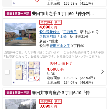
土地面積：135.89㎡（41.1坪）
豊田市山之手９丁目60『仲介料無料』新築戸建て
売買 | 新築一戸建
仲手無料
新築
4,690
万円
愛知環状鉄道
「
三河豊田
」駅 徒歩10分
名鉄三河線
「
土橋
」駅 徒歩21分
新築 / 2階建
愛知県
豊田市
山之手
９丁目60
当物件をご覧いただき有り難うございます！ こちらの新築戸建ては仲介手数
料が無料になっている優良な物件です。お部屋のほうもいつでもご案内もさ
せて頂きますのでお気軽にお問合せ下...
8月4日 値下げ
4,690
万
円
3LDK
建物面積：108.89㎡（32.93坪）
土地面積：154.07㎡（46.6坪）
春日井市高座台３丁目6-10『仲介料無料』新築戸建て
売買 | 新築一戸建
仲手無料
新築
3,699
万円