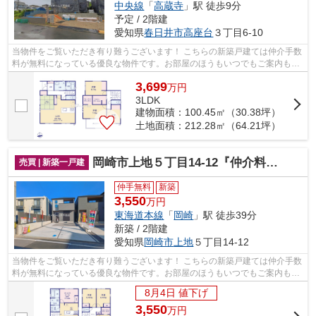
中央線
「
高蔵寺
」駅 徒歩9分
予定 / 2階建
愛知県
春日井市
高座台
３丁目6-10
当物件をご覧いただき有り難うございます！ こちらの新築戸建ては仲介手数
料が無料になっている優良な物件です。お部屋のほうもいつでもご案内もさ
せて頂きますのでお気軽にお問合せ下...
3,699
万
円
3LDK
建物面積：100.45㎡（30.38坪）
土地面積：212.28㎡（64.21坪）
岡崎市上地５丁目14-12『仲介料無料』新築戸建て
売買 | 新築一戸建
仲手無料
新築
3,550
万円
東海道本線
「
岡崎
」駅 徒歩39分
新築 / 2階建
愛知県
岡崎市
上地
５丁目14-12
当物件をご覧いただき有り難うございます！ こちらの新築戸建ては仲介手数
料が無料になっている優良な物件です。お部屋のほうもいつでもご案内もさ
せて頂きますのでお気軽にお問合せ下...
8月4日 値下げ
3,550
万
円