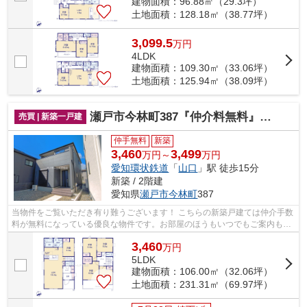
建物面積：96.88㎡（29.3坪）
土地面積：128.18㎡（38.77坪）
3,099.5
万
円
4LDK
建物面積：109.30㎡（33.06坪）
土地面積：125.94㎡（38.09坪）
瀬戸市今林町387『仲介料無料』新築戸建て
売買 | 新築一戸建
仲手無料
新築
3,460
3,499
万円～
万円
愛知環状鉄道
「
山口
」駅 徒歩15分
新築 / 2階建
愛知県
瀬戸市
今林町
387
当物件をご覧いただき有り難うございます！ こちらの新築戸建ては仲介手数
料が無料になっている優良な物件です。お部屋のほうもいつでもご案内もさ
せて頂きますのでお気軽にお問合せ下...
3,460
万
円
5LDK
建物面積：106.00㎡（32.06坪）
土地面積：231.31㎡（69.97坪）