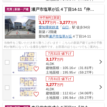
瀬戸市塩草が丘４丁目14-11『仲介料無料』新築戸建て
売買 | 新築一戸建
仲手無料
新築
3,177
3,277
万円～
万円
愛知環状鉄道
「
山口
」駅 徒歩34分
新築 / 2階建
愛知県
瀬戸市
塩草が丘
４丁目14-11
当物件をご覧いただき有り難うございます！ こちらの新築戸建ては仲介手数
料が無料になっている優良な物件です。お部屋のほうもいつでもご案内もさ
せて頂きますのでお気軽にお問合せ下...
7月31日 値下げ
3,177
万
円
4LDK
建物面積：105.16㎡（31.81坪）
土地面積：195.95㎡（59.27坪）
7月31日 値下げ
3,277
万
円
4LDK
建物面積：112.61㎡（34.06坪）
土地面積：195.94㎡（59.27坪）