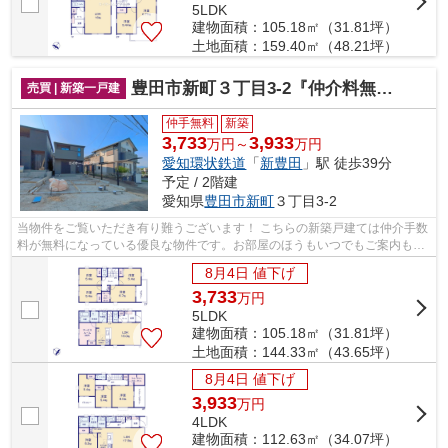
5LDK
建物面積：105.18㎡（31.81坪）
土地面積：159.40㎡（48.21坪）
豊田市新町３丁目3-2『仲介料無料』新築戸建て
売買 | 新築一戸建
仲手無料
新築
3,733
3,933
万円～
万円
愛知環状鉄道
「
新豊田
」駅 徒歩39分
予定 / 2階建
愛知県
豊田市
新町
３丁目3-2
当物件をご覧いただき有り難うございます！ こちらの新築戸建ては仲介手数
料が無料になっている優良な物件です。お部屋のほうもいつでもご案内もさ
せて頂きますのでお気軽にお問合せ下...
8月4日 値下げ
3,733
万
円
5LDK
建物面積：105.18㎡（31.81坪）
土地面積：144.33㎡（43.65坪）
8月4日 値下げ
3,933
万
円
4LDK
建物面積：112.63㎡（34.07坪）