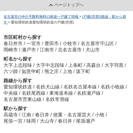
ページトップへ
名古屋市の仲介手数料無料の新築一戸建て情報
>
(戸建(売買))路線・駅から探
す
>
愛知環状鉄道愛知環状鉄道の戸建(売買)
市区町村から探す
春日井市
/
一宮市
/
豊田市
/
小牧市
/
名古屋市守山区
/
岡崎市
/
瀬戸市
/
江南市
/
北名古屋市
/
犬山市
町名から探す
大字上志段味
/
大字中志段味
/
上条町
/
高森台
/
大字羽黒
/
六ツ師
/
如意申町
/
熊之庄
/
上地
/
坂下町
路線から探す
愛知環状鉄道
/
名鉄犬山線
/
名鉄名古屋本線
/
名鉄小牧線
/
中央線
/
名鉄尾西線
/
東海道本線
/
名鉄瀬戸線
/
名古屋市営東山線
/
名鉄常滑線
駅から探す
高蔵寺
/
江南
/
春日井
/
徳重・名古屋芸大
/
小牧
/
尾張一宮
/
味岡
/
大山寺
/
春日井
/
尾張瀬戸