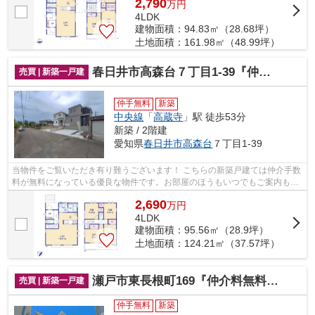
2,790
万
円
4LDK
建物面積：94.83㎡（28.68坪）
土地面積：161.98㎡（48.99坪）
春日井市高森台７丁目1-39『仲介料無料』新築戸建て
売買 | 新築一戸建
仲手無料
新築
中央線
「
高蔵寺
」駅 徒歩53分
新築 / 2階建
愛知県
春日井市
高森台
７丁目1-39
当物件をご覧いただき有り難うございます！ こちらの新築戸建ては仲介手数
料が無料になっている優良な物件です。お部屋のほうもいつでもご案内もさ
せて頂きますのでお気軽にお問合せ下...
2,690
万
円
4LDK
建物面積：95.56㎡（28.9坪）
土地面積：124.21㎡（37.57坪）
瀬戸市東長根町169『仲介料無料』新築戸建て
売買 | 新築一戸建
仲手無料
新築