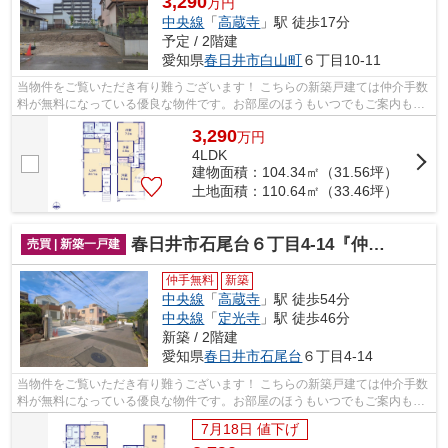
3,290
万円
中央線
「
高蔵寺
」駅 徒歩17分
予定 / 2階建
愛知県
春日井市
白山町
６丁目10-11
当物件をご覧いただき有り難うございます！ こちらの新築戸建ては仲介手数
料が無料になっている優良な物件です。お部屋のほうもいつでもご案内もさ
せて頂きますのでお気軽にお問合せ下...
3,290
万
円
4LDK
建物面積：104.34㎡（31.56坪）
土地面積：110.64㎡（33.46坪）
春日井市石尾台６丁目4-14『仲介料無料』新築戸建て
売買 | 新築一戸建
仲手無料
新築
中央線
「
高蔵寺
」駅 徒歩54分
中央線
「
定光寺
」駅 徒歩46分
新築 / 2階建
愛知県
春日井市
石尾台
６丁目4-14
当物件をご覧いただき有り難うございます！ こちらの新築戸建ては仲介手数
料が無料になっている優良な物件です。お部屋のほうもいつでもご案内もさ
せて頂きますのでお気軽にお問合せ下...
7月18日 値下げ