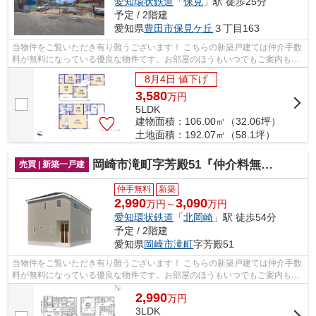
愛知環状鉄道
「
保見
」駅 徒歩25分
予定 / 2階建
愛知県
豊田市
保見ケ丘
３丁目163
当物件をご覧いただき有り難うございます！ こちらの新築戸建ては仲介手数
料が無料になっている優良な物件です。お部屋のほうもいつでもご案内もさ
せて頂きますのでお気軽にお問合せ下...
8月4日 値下げ
3,580
万
円
5LDK
建物面積：106.00㎡（32.06坪）
土地面積：192.07㎡（58.1坪）
岡崎市滝町字芳殿51『仲介料無料』新築戸建て
売買 | 新築一戸建
仲手無料
新築
2,990
3,090
万円～
万円
愛知環状鉄道
「
北岡崎
」駅 徒歩54分
予定 / 2階建
愛知県
岡崎市
滝町
字芳殿51
当物件をご覧いただき有り難うございます！ こちらの新築戸建ては仲介手数
料が無料になっている優良な物件です。お部屋のほうもいつでもご案内もさ
せて頂きますのでお気軽にお問合せ下...
2,990
万
円
3LDK