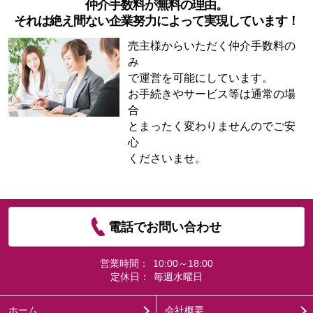
仲介手数料が無料の理由。
それは絶え間ない企業努力によって実現しています！
売主様からいただく仲介手数料の
み
で運営を可能にしています。
お手続きやサービス等は通常の場
合
とまったく変わりませんのでご安
心
くださいませ。
電話でお問い合わせ
営業時間：
10:00～18:00
定休日：
毎週水曜日
ホーム
会社概要