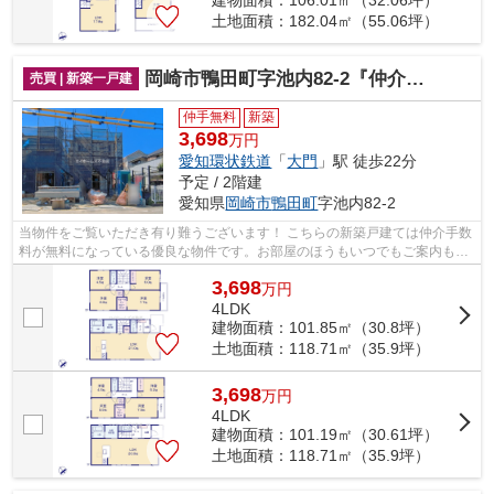
土地面積：182.04㎡（55.06坪）
岡崎市鴨田町字池内82-2『仲介料無料』新築戸建て
売買 | 新築一戸建
仲手無料
新築
3,698
万円
愛知環状鉄道
「
大門
」駅 徒歩22分
予定 / 2階建
愛知県
岡崎市
鴨田町
字池内82-2
当物件をご覧いただき有り難うございます！ こちらの新築戸建ては仲介手数
料が無料になっている優良な物件です。お部屋のほうもいつでもご案内もさ
せて頂きますのでお気軽にお問合せ下...
3,698
万
円
4LDK
建物面積：101.85㎡（30.8坪）
土地面積：118.71㎡（35.9坪）
3,698
万
円
4LDK
建物面積：101.19㎡（30.61坪）
土地面積：118.71㎡（35.9坪）