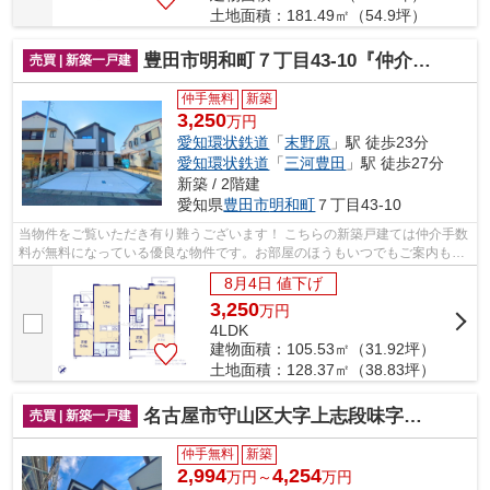
土地面積：181.49㎡（54.9坪）
豊田市明和町７丁目43-10『仲介料無料』新築戸建て
売買 | 新築一戸建
仲手無料
新築
3,250
万円
愛知環状鉄道
「
末野原
」駅 徒歩23分
愛知環状鉄道
「
三河豊田
」駅 徒歩27分
新築 / 2階建
愛知県
豊田市
明和町
７丁目43-10
当物件をご覧いただき有り難うございます！ こちらの新築戸建ては仲介手数
料が無料になっている優良な物件です。お部屋のほうもいつでもご案内もさ
せて頂きますのでお気軽にお問合せ下...
8月4日 値下げ
3,250
万
円
4LDK
建物面積：105.53㎡（31.92坪）
土地面積：128.37㎡（38.83坪）
名古屋市守山区大字上志段味字東谷2087『仲介料無料』新築戸建て
売買 | 新築一戸建
仲手無料
新築
2,994
4,254
万円～
万円