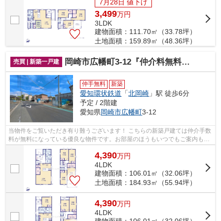
7月28日 値下げ
3,499
万
円
3LDK
建物面積：111.70㎡（33.78坪）
土地面積：159.89㎡（48.36坪）
岡崎市広幡町3-12『仲介料無料』新築戸建て
売買 | 新築一戸建
仲手無料
新築
愛知環状鉄道
「
北岡崎
」駅 徒歩6分
予定 / 2階建
愛知県
岡崎市
広幡町
3-12
当物件をご覧いただき有り難うございます！ こちらの新築戸建ては仲介手数
料が無料になっている優良な物件です。お部屋のほうもいつでもご案内もさ
せて頂きますのでお気軽にお問合せ下...
4,390
万
円
4LDK
建物面積：106.01㎡（32.06坪）
土地面積：184.93㎡（55.94坪）
4,390
万
円
4LDK
建物面積：106.01㎡（32.06坪）