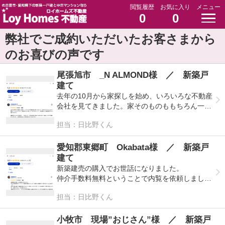
閲覧履歴
お気に入り
メニュー
0
0
弊社でご成約いただいたお客さまから
のお喜びの声です
尾張旭市 _N ALMOND様 ／ 新築戸
建て
去年の10月から家探しを始め、いろいろな不動産
会社を見てきました。家そのものももちろん一番
気に入ったのですが、日比野さんに仲介していた
担当：日比野くん
だけたことで、家を購入した満足度がさらに高ま
りました。
愛知郡東郷町 Okabata様 ／ 新築戸
最初は口コミの⭐︎5を見て、「本当に？」と半信半
建て
疑でお伺いしましたが、お話ししてみて納得の⭐︎5
新築建売の購入でお世話になりました。
でした。⭐︎10があるなら⭐︎10を付けたいくらいで
仲介手数料無料ということで内覧を依頼しました
す。
が、最初から最後まで丁寧で安心できる対応でし
担当：日比野くん
た。
これまでお会いした他の不動産会社の担当者では
考えられないほど、親身で、丁寧で、レスポンス
私の仕事の都合で連絡が夜分になることが多かっ
小牧市 現場”おじさん”様 ／ 新築戸