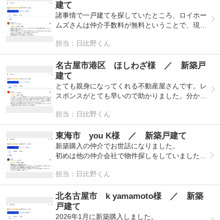
もとても早く対応してくださいました。仲介手数
たのですが、いつも迅速かつ丁寧に返信いただ
建て
料が無料なのに、「どうしてここまでしてくださ
き、手続きもスムーズに進みました。
諸事情で一戸建てを探していたところ、ロイホー
るんだろう」と不思議に思うくらい、最後まで誠
ムズさんは仲介手数料が無料ということで、現地
実で丁寧な対応でした。
説明も分かりやすく、こちらの不安や疑問にも誠
見学の予約をしました。
実に向き合ってくださる信頼できる不動産会社で
担当：日比野くん
家を買うのは初めてということもあり、買わせよ
人柄も素晴らしく、説明も分かりやすく的確で、
す。
うとセールスなどあるのかと心配しておりました
身内や大切な友人が家を買うなら、100％自信を
ロイホームズさんにお願いして本当に良かったで
が、そういう事はなく、丁寧にご案内していただ
名古屋市港区 ほしわざ様 ／ 新築戸
持っておすすめできます。
す。
きました。
建て
物件を購入検討している方がいれば、迷わずおす
とても親身になってくれる不動産屋さんです。レ
主人が外国人で、書類を書くのに時間がかかって
すめします。
後日購入したい旨を伝え、対応していただきまし
スポンスがとても早いので助かりました。分から
しまった際も、「綺麗に書けていて良かったで
た。
ないことも丁寧に教えてくれました。
す」と優しく声をかけてくださり、その一言がと
購入の契約成立までも丁寧に対応していただきま
担当：日比野くん
引き渡し前の施主検査も私達は初めてで、何処を
ても嬉しかったです。
した。
見たら良いかのか分からなかったのですが、私達
家の現地調査の時もどこを見た方がいいかなど助
以上にしっかりみて、ハウスメーカに指摘してく
東海市 you K様 ／ 新築戸建て
最後の最後までアフターフォローも完璧でした。
言をしていただき、納得して購入してもらいたい
れました。本当に助かりました。
新築購入の仲介でお世話になりました。
もし家の購入で悩んでいる方がいるなら、ロイホ
という思いが伝わって来ました。
今回、サンルームや、バルコニーの屋根等をつけ
初めは他の仲介会社で物件探しをしていました
ームズさんを全力でおすすめします。「この人か
ロイホームズさんでマイホームを購入できてとて
るために紹介して頂きました業者の方も良い方で
が、ネットで色々検索していた際にロイホームズ
ら家を買いたい」と心から思える、そんな担当者
も満足しておりますし、オススメしたい不動産屋
担当：日比野くん
本当にこちらに頼んで良かったです。
さんを知り、仲介手数料無料との事でお願いする
でした。
さんです。
事にしました。
内覧～購入、購入後も本当にありがとうございま
北名古屋市 k yamamoto様 ／ 新築
私も主人も大満足です。本当にありがとうござい
した。こちらにお願いして良かったです。仲介手
不安や分からない事だらけでしたが、日比野さん
戸建て
ました。
数料が無料にも関わらず沢山動いていただき感謝
にはとても丁寧に対応していただき、ロイホーム
2026年1月に新築購入しました。