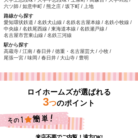
六ツ師
/
如意申町
/
熊之庄
/
坂下町
/
上地
路線から探す
愛知環状鉄道
/
名鉄犬山線
/
名鉄名古屋本線
/
名鉄小牧線
/
中央線
/
名鉄尾西線
/
東海道本線
/
名鉄瀬戸線
/
名古屋市営東山線
/
名鉄三河線
駅から探す
高蔵寺
/
江南
/
春日井
/
徳重・名古屋芸大
/
小牧
/
尾張一宮
/
味岡
/
春日井
/
大山寺
/
豊明
ロイホームズが選ばれる
3
つ
のポイント
来店不要でご内覧！遠方OK!