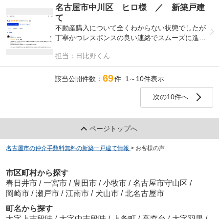
なりました。
名古屋市中川区 ヒロ様 ／ 新築戸建
て
住宅に求めるものが自分と同じ様な価値観の友達
不動産購入について全くわからない状態でしたが
になら即おすすめしたいほどです。
丁寧かつレスポンスの良い連絡でスムーズに進め
ることができました。
担当：日比野くん
施主検査の際は細かく指摘をしていただき心強か
ったです。
69
該当公開件数：
件 1～10件表示
また、仲介手数料がかからない為、家具やオプシ
ョンに回すことができ非常に助かりました。
次の10件へ
ページトップへ
名古屋市の仲介手数料無料の新築一戸建て情報
>
お客様の声
市区町村から探す
春日井市
/
一宮市
/
豊田市
/
小牧市
/
名古屋市守山区
/
岡崎市
/
瀬戸市
/
江南市
/
犬山市
/
北名古屋市
町名から探す
大字上志段味
/
大字中志段味
/
上条町
/
高森台
/
大字羽黒
/