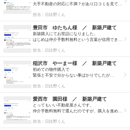
です。
ズさんにお願いして正解でした！
大手不動産の対応に不満？があり口コミを見てロ
お陰様でとても安心して購入できました。
イホームズさんへお願いすることへしましたが購
担当：日比野くん
入まで真摯に対応いただき、感謝しております。
内見中子どもの面倒まで見ていただいたのがとて
も印象的です(^^)
豊田市 ゆたちん様 ／ 新築戸建て
新築購入にてお世話になりました。
何より仲介手数料0円。子育て世帯には有難い限
はじめは仲介手数料無料という言葉が信用できま
りですね。借入の銀行をどこにするのか、四苦八
せんでしたが、どこの不動産業者よりも丁寧に、
担当：日比野くん
苦しましたが納得するまでお付き合いいただきま
かつ親切に色々とご対応頂けました。
した。ありがとうございました！
安い買い物ではないので逐一細かく質問をしても
稲沢市 やーまー様 ／ 新築戸建て
すぐに答えてくれたり、お調べになって頂けたり
初めての物件購入で
と大変お世話になりました。ここで契約をしてと
緊張と不安で分からない事ばかりでしたが
ても良かったと感じています。
小さな不安でも相談をしたら丁寧な対応をしてく
担当：日比野くん
れて、返事も早く
最初から最後まで心強く感じ
とても良い不動産会社さんです！
愛西市 園田様 ／ 新築戸建て
とってもいい不動産屋さんです。
仲介手数料無料で選んだのですが、購入を進めて
いく過程で、一緒になって家のことを考えてくれ
担当：日比野くん
たり内見を手伝ってくださったり、本当に感謝で
手数料無料でいいのかと思うくらいすごい頼りに