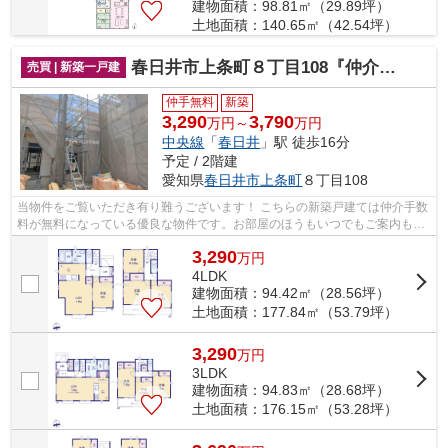
建物面積：98.81㎡（29.89坪）
土地面積：140.65㎡（42.54坪）
春日井市上条町８丁目108『仲介料無料』新築戸建て
売買 | 新築一戸建
仲手無料
新築
3,290
3,790
万円～
万円
中央線
「
春日井
」駅 徒歩16分
予定 / 2階建
愛知県
春日井市
上条町
８丁目108
当物件をご覧いただき有り難うございます！ こちらの新築戸建ては仲介手数
料が無料になっている優良な物件です。お部屋のほうもいつでもご案内もさ
せて頂きますのでお気軽にお問合せ下...
3,290
万
円
4LDK
建物面積：94.42㎡（28.56坪）
土地面積：177.84㎡（53.79坪）
3,290
万
円
3LDK
建物面積：94.83㎡（28.68坪）
土地面積：176.15㎡（53.28坪）