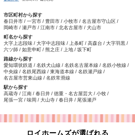
市区町村から探す
春日井市
/
一宮市
/
豊田市
/
小牧市
/
名古屋市守山区
/
岡崎市
/
瀬戸市
/
江南市
/
北名古屋市
/
犬山市
町名から探す
大字上志段味
/
大字中志段味
/
上条町
/
高森台
/
大字羽黒
/
六ツ師
/
如意申町
/
熊之庄
/
上地
/
坂下町
路線から探す
愛知環状鉄道
/
名鉄犬山線
/
名鉄名古屋本線
/
名鉄小牧線
/
中央線
/
名鉄尾西線
/
東海道本線
/
名鉄瀬戸線
/
名古屋市営東山線
/
名鉄常滑線
駅から探す
高蔵寺
/
江南
/
春日井
/
徳重・名古屋芸大
/
小牧
/
尾張一宮
/
味岡
/
大山寺
/
春日井
/
尾張瀬戸
ロイホームズが選ばれる