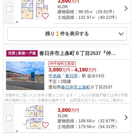
3,690
万
円
4LDK
建物面積：98.55㎡（29.81坪）
土地面積：132.97㎡（40.22坪）
1
残り
件を表示する
春日井市上条町６丁目2537『仲介料無料』新築戸建て
売買 | 新築一戸建
仲手無料
新築
3,890
4,190
万円～
万円
中央線
「
春日井
」駅 徒歩14分
予定 / 2階建
愛知県
春日井市
上条町
６丁目2537
当物件をご覧いただき有り難うございます！ こちらの新築戸建ては仲介手数
料が無料になっている優良な物件です。お部屋のほうもいつでもご案内もさ
せて頂きますのでお気軽にお問合せ下...
3,890
万
円
3LDK
建物面積：108.68㎡（32.87坪）
土地面積：179.56㎡（54.31坪）