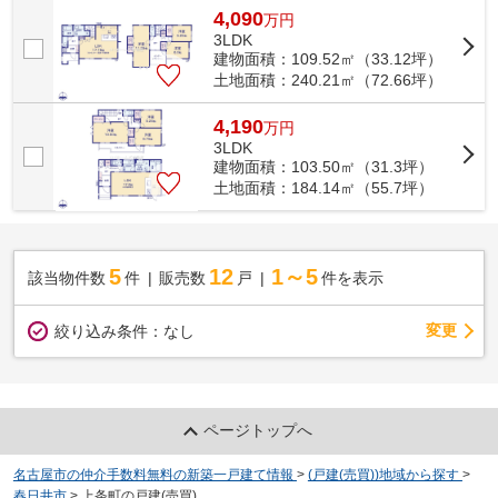
4,090
万
円
3LDK
建物面積：109.52㎡（33.12坪）
土地面積：240.21㎡（72.66坪）
4,190
万
円
3LDK
建物面積：103.50㎡（31.3坪）
土地面積：184.14㎡（55.7坪）
5
12
1～5
該当物件数
件
販売数
戸
件を表示
変更
絞り込み条件：
なし
ページトップへ
名古屋市の仲介手数料無料の新築一戸建て情報
>
(戸建(売買))地域から探す
>
春日井市
>
上条町の戸建(売買)