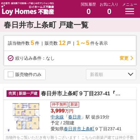
閲覧履歴
お気に入り
メニュー
0
0
春日井市上条町 戸建一覧
5
12
1～5
該当物件数
件
販売数
戸
件を表示
変更
絞り込み条件：
なし
販売物件のみ
春日井市上条町９丁目237-41『仲介料無料』新築戸建て
売買 | 新築一戸建
仲手無料
新築
3,999
万円
中央線
「
春日井
」駅 徒歩19分
予定 / 2階建
愛知県
春日井市
上条町
９丁目237-41
当物件をご覧いただき有り難うございます！ こちらの新築戸建ては仲介手数