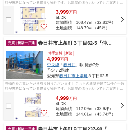
料が無料になっている優良な物件です。お部屋のほうもいつでもご案内もさ
せて頂きますのでお気軽にお問合せ下...
3,999
万
円
5LDK
建物面積：108.47㎡（32.81坪）
土地面積：148.79㎡（45坪）
春日井市上条町３丁目62-5『仲介料無料』新築戸建て
売買 | 新築一戸建
仲手無料
新築
4,999
万円
中央線
「
春日井
」駅 徒歩7分
予定 / 2階建
愛知県
春日井市
上条町
３丁目62-5
当物件をご覧いただき有り難うございます！ こちらの新築戸建ては仲介手数
料が無料になっている優良な物件です。お部屋のほうもいつでもご案内もさ
せて頂きますのでお気軽にお問合せ下...
4,999
万
円
4LDK
建物面積：112.09㎡（33.9坪）
土地面積：144.61㎡（43.74坪）
春日井市上条町９丁目237-98『仲介料無料』新築戸建て
売買 | 新築一戸建