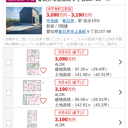
仲手無料
新築
3,090
3,190
万円～
万円
中央線
「
春日井
」駅 徒歩19分
新築 / 2階建
愛知県
春日井市
上条町
９丁目237-98
当物件をご覧いただき有り難うございます！ こちらの新築戸建ては仲介手数
料が無料になっている優良な物件です。お部屋のほうもいつでもご案内もさ
せて頂きますのでお気軽にお問合せ下...
8月4日 値下げ
3,090
万
円
4LDK
建物面積：97.20㎡（29.4坪）
土地面積：141.88㎡（42.91坪）
8月4日 値下げ
3,190
万
円
4LDK
建物面積：95.58㎡（28.91坪）
土地面積：142.81㎡（43.2坪）
8月4日 値下げ
3,190
万
円
4LDK