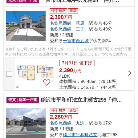
一宮市西五城字杁先南24『仲介料無料』新築戸建て
仲手無料
新築
2,390
万円
名鉄尾西線
「
萩原
」駅 徒歩46分
名鉄尾西線
「
二子
」駅 徒歩49分
新築 / 2階建
愛知県
一宮市
西五城
字杁先南24
当物件をご覧いただき有り難うございます！ こちらの新築戸建ては仲介手数
料が無料になっている優良な物件です。お部屋のほうもいつでもご案内もさ
せて頂きますのでお気軽にお問合せ下...
7月31日 値下げ
2,390
万
円
4LDK
建物面積：96.48㎡（29.18坪）
土地面積：146.79㎡（44.4坪）
稲沢市平和町法立北瀬古295『仲介料無料』新築戸建て
売買 | 新築一戸建
仲手無料
新築
2,280
万円
名鉄尾西線
「
丸渕
」駅 徒歩17分
新築 / 1階建
愛知県
稲沢市
平和町法立
北瀬古295