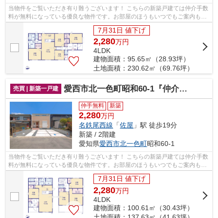
当物件をご覧いただき有り難うございます！ こちらの新築戸建ては仲介手数
料が無料になっている優良な物件です。お部屋のほうもいつでもご案内もさ
せて頂きますのでお気軽にお問合せ下...
7月31日 値下げ
2,280
万
円
4LDK
建物面積：95.65㎡（28.93坪）
土地面積：230.62㎡（69.76坪）
愛西市北一色町昭和60-1『仲介料無料』新築戸建て
売買 | 新築一戸建
仲手無料
新築
2,280
万円
名鉄尾西線
「
佐屋
」駅 徒歩19分
新築 / 2階建
愛知県
愛西市
北一色町
昭和60-1
当物件をご覧いただき有り難うございます！ こちらの新築戸建ては仲介手数
料が無料になっている優良な物件です。お部屋のほうもいつでもご案内もさ
せて頂きますのでお気軽にお問合せ下...
7月31日 値下げ
2,280
万
円
4LDK
建物面積：100.61㎡（30.43坪）
土地面積：137.63㎡（41.63坪）