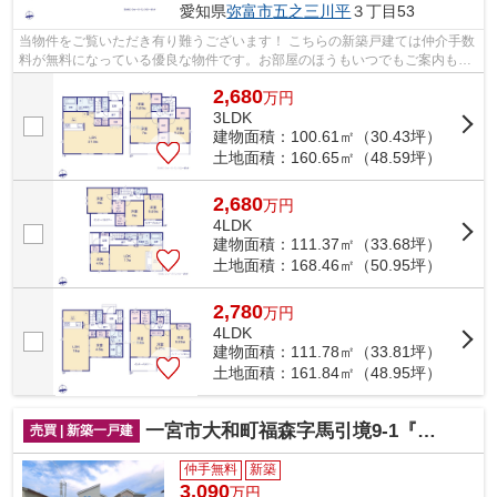
愛知県
弥富市
五之三川平
３丁目53
当物件をご覧いただき有り難うございます！ こちらの新築戸建ては仲介手数
料が無料になっている優良な物件です。お部屋のほうもいつでもご案内もさ
せて頂きますのでお気軽にお問合せ下...
2,680
万
円
3LDK
建物面積：100.61㎡（30.43坪）
土地面積：160.65㎡（48.59坪）
2,680
万
円
4LDK
建物面積：111.37㎡（33.68坪）
土地面積：168.46㎡（50.95坪）
2,780
万
円
4LDK
建物面積：111.78㎡（33.81坪）
土地面積：161.84㎡（48.95坪）
一宮市大和町福森字馬引境9-1『仲介料無料』新築戸建て
売買 | 新築一戸建
仲手無料
新築
3,090
万円