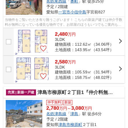
名鉄尾西線
「
奥町
」駅 徒歩25分
予定 / 2階建
愛知県
一宮市
小信中島
字宮前827
当物件をご覧いただき有り難うございます！ こちらの新築戸建ては仲介手数
料が無料になっている優良な物件です。お部屋のほうもいつでもご案内もさ
せて頂きますのでお気軽にお問合せ下...
2,480
万
円
3LDK
建物面積：112.62㎡（34.06坪）
土地面積：143.95㎡（43.54坪）
2,580
万
円
3LDK
建物面積：105.59㎡（31.94坪）
土地面積：158.75㎡（48.02坪）
津島市柳原町２丁目1『仲介料無料』新築戸建て
売買 | 新築一戸建
仲手無料
新築
2,780
3,080
万円～
万円
名鉄津島線
「
津島
」駅 徒歩6分
予定 / 2階建
愛知県
津島市
柳原町
２丁目1