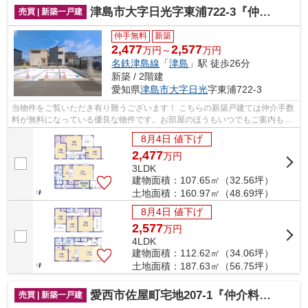
津島市大字日光字東浦722-3『仲介料無料』新築戸建て
売買 | 新築一戸建
仲手無料
新築
2,477
2,577
万円～
万円
名鉄津島線
「
津島
」駅 徒歩26分
新築 / 2階建
愛知県
津島市
大字日光
字東浦722-3
当物件をご覧いただき有り難うございます！ こちらの新築戸建ては仲介手数
料が無料になっている優良な物件です。お部屋のほうもいつでもご案内もさ
せて頂きますのでお気軽にお問合せ下...
8月4日 値下げ
2,477
万
円
3LDK
建物面積：107.65㎡（32.56坪）
土地面積：160.97㎡（48.69坪）
8月4日 値下げ
2,577
万
円
4LDK
建物面積：112.62㎡（34.06坪）
土地面積：187.63㎡（56.75坪）
愛西市佐屋町宅地207-1『仲介料無料』新築戸建て
売買 | 新築一戸建