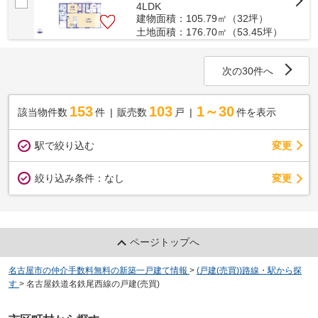
4LDK
建物面積：105.79㎡（32坪）
土地面積：176.70㎡（53.45坪）
次の30件へ
153
103
1～30
該当物件数
件
販売数
戸
件を表示
駅で絞り込む
変更
変更
絞り込み条件：
なし
ページトップへ
名古屋市の仲介手数料無料の新築一戸建て情報
>
(戸建(売買))路線・駅から探
す
>
名古屋鉄道名鉄尾西線の戸建(売買)