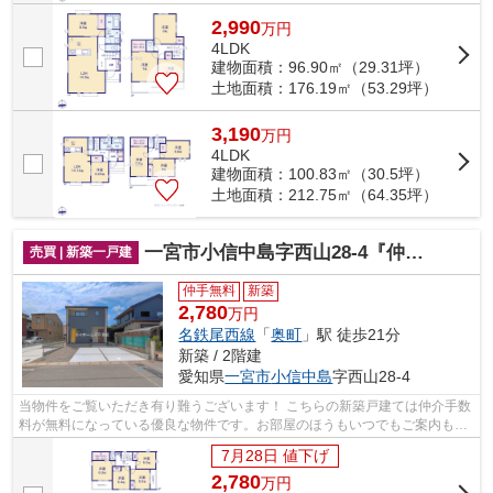
2,990
万
円
4LDK
建物面積：96.90㎡（29.31坪）
土地面積：176.19㎡（53.29坪）
3,190
万
円
4LDK
建物面積：100.83㎡（30.5坪）
土地面積：212.75㎡（64.35坪）
一宮市小信中島字西山28-4『仲介料無料』新築戸建て
売買 | 新築一戸建
仲手無料
新築
2,780
万円
名鉄尾西線
「
奥町
」駅 徒歩21分
新築 / 2階建
愛知県
一宮市
小信中島
字西山28-4
当物件をご覧いただき有り難うございます！ こちらの新築戸建ては仲介手数
料が無料になっている優良な物件です。お部屋のほうもいつでもご案内もさ
せて頂きますのでお気軽にお問合せ下...
7月28日 値下げ
2,780
万
円