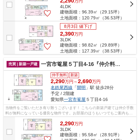
2,290
万
円
4LDK
建物面積：96.39㎡（29.15坪）
土地面積：120.79㎡（36.53坪）
8月3日 値下げ
2,390
万
円
3LDK
建物面積：98.82㎡（29.89坪）
土地面積：127.39㎡（38.53坪）
一宮市篭屋５丁目4-16『仲介料無料』新築戸建て
売買 | 新築一戸建
仲手無料
新築
2,290
2,690
万円～
万円
名鉄尾西線
「
開明
」駅 徒歩28分
予定 / 2階建
愛知県
一宮市
篭屋
５丁目4-16
当物件をご覧いただき有り難うございます！ こちらの新築戸建ては仲介手数
料が無料になっている優良な物件です。お部屋のほうもいつでもご案内もさ
せて頂きますのでお気軽にお問合せ下...
2,290
万
円
3LDK
建物面積：95.58㎡（28.91坪）