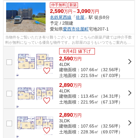
仲手無料
新築
2,590
3,090
万円～
万円
名鉄尾西線
「
佐屋
」駅 徒歩8分
予定 / 2階建
愛知県
愛西市
佐屋町
宅地207-1
当物件をご覧いただき有り難うございます！ こちらの新築戸建ては仲介手数
料が無料になっている優良な物件です。お部屋のほうもいつでもご案内もさ
せて頂きますのでお気軽にお問合せ下...
8月4日 値下げ
2,590
万
円
4LDK
建物面積：107.66㎡（32.56坪）
土地面積：221.59㎡（67.03坪）
2,890
万
円
4LDK
建物面積：113.45㎡（34.31坪）
土地面積：221.95㎡（67.13坪）
2,890
万
円
3LDK
建物面積：107.65㎡（32.56坪）
土地面積：228.36㎡（69.07坪）