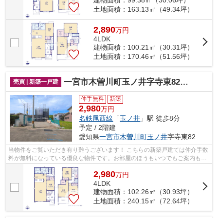
土地面積：163.13㎡（49.34坪）
2,890
万
円
4LDK
建物面積：100.21㎡（30.31坪）
土地面積：170.46㎡（51.56坪）
一宮市木曽川町玉ノ井字寺東82『仲介料無料』新築戸建て
売買 | 新築一戸建
仲手無料
新築
2,980
万円
名鉄尾西線
「
玉ノ井
」駅 徒歩8分
予定 / 2階建
愛知県
一宮市
木曽川町玉ノ井
字寺東82
当物件をご覧いただき有り難うございます！ こちらの新築戸建ては仲介手数
料が無料になっている優良な物件です。お部屋のほうもいつでもご案内もさ
せて頂きますのでお気軽にお問合せ下...
2,980
万
円
4LDK
建物面積：102.26㎡（30.93坪）
土地面積：240.15㎡（72.64坪）