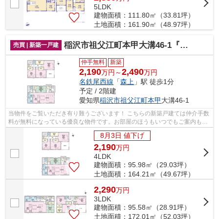
5LDK
建物面積：111.80㎡（33.81坪）
土地面積：161.90㎡（48.97坪）
稲沢市祖父江町本甲大溝46-1『仲介料無料』新築戸建て
売買 | 新築一戸建
仲手無料
新築
2,190
2,490
万円～
万円
名鉄尾西線
「
森上
」駅 徒歩1分
予定 / 2階建
愛知県
稲沢市
祖父江町本甲
大溝46-1
当物件をご覧いただき有り難うございます！ こちらの新築戸建ては仲介手数
料が無料になっている優良な物件です。お部屋のほうもいつでもご案内もさ
せて頂きますのでお気軽にお問合せ下...
8月3日 値下げ
2,190
万
円
4LDK
建物面積：95.98㎡（29.03坪）
土地面積：164.21㎡（49.67坪）
2,290
万
円
3LDK
建物面積：95.58㎡（28.91坪）
土地面積：172.01㎡（52.03坪）