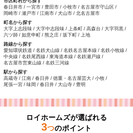
市区町村から探す
春日井市
/
一宮市
/
豊田市
/
小牧市
/
名古屋市守山区
/
岡崎市
/
瀬戸市
/
江南市
/
犬山市
/
北名古屋市
町名から探す
大字上志段味
/
大字中志段味
/
上条町
/
高森台
/
大字羽黒
/
六ツ師
/
如意申町
/
熊之庄
/
坂下町
/
上地
路線から探す
愛知環状鉄道
/
名鉄犬山線
/
名鉄名古屋本線
/
名鉄小牧線
/
中央線
/
名鉄尾西線
/
東海道本線
/
名鉄瀬戸線
/
名古屋市営東山線
/
名鉄三河線
駅から探す
高蔵寺
/
江南
/
春日井
/
徳重・名古屋芸大
/
小牧
/
尾張一宮
/
味岡
/
春日井
/
大山寺
/
豊明
ロイホームズが選ばれる
3
つ
のポイント