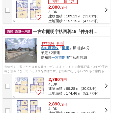
8月2日 値下げ
2,880
万
円
3LDK
建物面積：109.13㎡（33.01坪）
土地面積：157.15㎡（47.53坪）
一宮市開明字杁西郭15『仲介料無料』新築戸建て
売買 | 新築一戸建
仲手無料
新築
名鉄尾西線
「
開明
」駅 徒歩6分
予定 / 2階建
愛知県
一宮市
開明
字杁西郭15
当物件をご覧いただき有り難うございます！ こちらの新築戸建ては仲介手数
料が無料になっている優良な物件です。お部屋のほうもいつでもご案内もさ
せて頂きますのでお気軽にお問合せ下...
2,790
万
円
4LDK
建物面積：99.28㎡（30.03坪）
土地面積：174.46㎡（52.77坪）
2,890
万
円
4LDK
建物面積：99.38㎡（30.06坪）