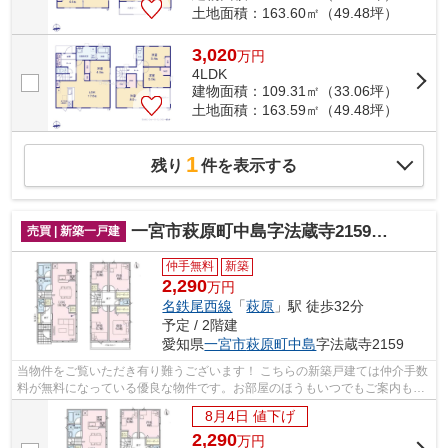
土地面積：163.60㎡（49.48坪）
3,020
万
円
4LDK
建物面積：109.31㎡（33.06坪）
土地面積：163.59㎡（49.48坪）
1
残り
件を表示する
一宮市萩原町中島字法蔵寺2159『仲介料無料』新築戸建て
売買 | 新築一戸建
仲手無料
新築
2,290
万円
名鉄尾西線
「
萩原
」駅 徒歩32分
予定 / 2階建
愛知県
一宮市
萩原町中島
字法蔵寺2159
当物件をご覧いただき有り難うございます！ こちらの新築戸建ては仲介手数
料が無料になっている優良な物件です。お部屋のほうもいつでもご案内もさ
せて頂きますのでお気軽にお問合せ下...
8月4日 値下げ
2,290
万
円