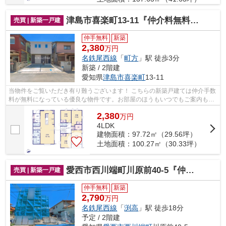
津島市喜楽町13-11『仲介料無料』新築戸建て
売買 | 新築一戸建
仲手無料
新築
2,380
万円
名鉄尾西線
「
町方
」駅 徒歩3分
新築 / 2階建
愛知県
津島市
喜楽町
13-11
当物件をご覧いただき有り難うございます！ こちらの新築戸建ては仲介手数
料が無料になっている優良な物件です。お部屋のほうもいつでもご案内もさ
せて頂きますのでお気軽にお問合せ下...
2,380
万
円
4LDK
建物面積：97.72㎡（29.56坪）
土地面積：100.27㎡（30.33坪）
愛西市西川端町川原前40-5『仲介料無料』新築戸建て
売買 | 新築一戸建
仲手無料
新築
2,790
万円
名鉄尾西線
「
渕高
」駅 徒歩18分
予定 / 2階建