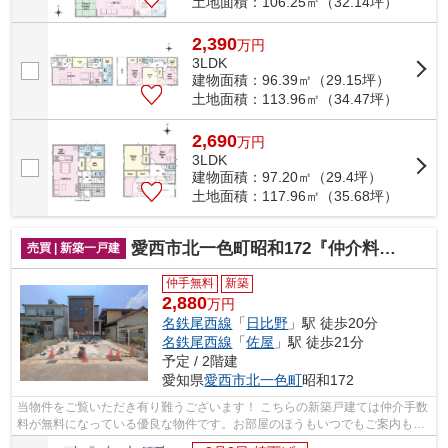
土地面積：106.25㎡（32.14坪）
2,390
万
円
3LDK
建物面積：96.39㎡（29.15坪）
土地面積：113.96㎡（34.47坪）
2,690
万
円
3LDK
建物面積：97.20㎡（29.4坪）
土地面積：117.96㎡（35.68坪）
愛西市北一色町昭和172『仲介料無料』新築戸建て
売買 | 新築一戸建
仲手無料
新築
2,880
万円
名鉄尾西線
「
日比野
」駅 徒歩20分
名鉄尾西線
「
佐屋
」駅 徒歩21分
予定 / 2階建
愛知県
愛西市
北一色町
昭和172
当物件をご覧いただき有り難うございます！ こちらの新築戸建ては仲介手数
料が無料になっている優良な物件です。お部屋のほうもいつでもご案内もさ
せて頂きますのでお気軽にお問合せ下...