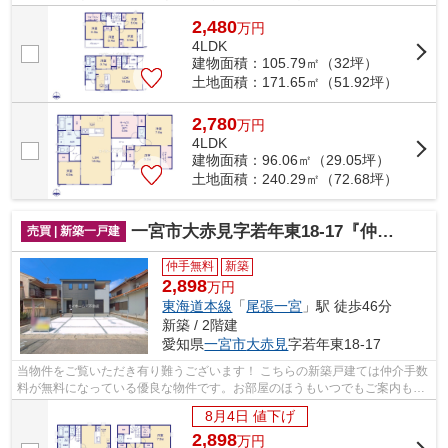
せて頂きますのでお気軽にお問合せ下...
2,480
万
円
4LDK
建物面積：105.79㎡（32坪）
土地面積：171.65㎡（51.92坪）
2,780
万
円
4LDK
建物面積：96.06㎡（29.05坪）
土地面積：240.29㎡（72.68坪）
一宮市大赤見字若年東18-17『仲介料無料』新築戸建て
売買 | 新築一戸建
仲手無料
新築
2,898
万円
東海道本線
「
尾張一宮
」駅 徒歩46分
新築 / 2階建
愛知県
一宮市
大赤見
字若年東18-17
当物件をご覧いただき有り難うございます！ こちらの新築戸建ては仲介手数
料が無料になっている優良な物件です。お部屋のほうもいつでもご案内もさ
せて頂きますのでお気軽にお問合せ下...
8月4日 値下げ
2,898
万
円