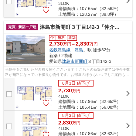
3LDK
建物面積：107.65㎡（32.56坪）
土地面積：128.27㎡（38.8坪）
津島市新開町３丁目142-3『仲介料無料』新築戸建て
売買 | 新築一戸建
仲手無料
新築
2,730
2,830
万円～
万円
名鉄津島線
「
津島
」駅 徒歩32分
新築 / 2階建
愛知県
津島市
新開町
３丁目142-3
当物件をご覧いただき有り難うございます！ こちらの新築戸建ては仲介手数
料が無料になっている優良な物件です。お部屋のほうもいつでもご案内もさ
せて頂きますのでお気軽にお問合せ下...
8月3日 値下げ
2,730
万
円
4LDK
建物面積：107.96㎡（32.65坪）
土地面積：185.41㎡（56.08坪）
8月3日 値下げ
2,830
万
円
4LDK
建物面積：107.86㎡（32.62坪）