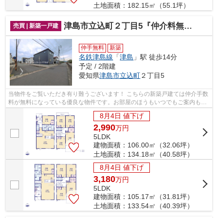
土地面積：182.15㎡（55.1坪）
津島市立込町２丁目5『仲介料無料』新築戸建て
売買 | 新築一戸建
仲手無料
新築
名鉄津島線
「
津島
」駅 徒歩14分
予定 / 2階建
愛知県
津島市
立込町
２丁目5
当物件をご覧いただき有り難うございます！ こちらの新築戸建ては仲介手数
料が無料になっている優良な物件です。お部屋のほうもいつでもご案内もさ
せて頂きますのでお気軽にお問合せ下...
8月4日 値下げ
2,990
万
円
5LDK
建物面積：106.00㎡（32.06坪）
土地面積：134.18㎡（40.58坪）
8月4日 値下げ
3,180
万
円
5LDK
建物面積：105.17㎡（31.81坪）
土地面積：133.54㎡（40.39坪）