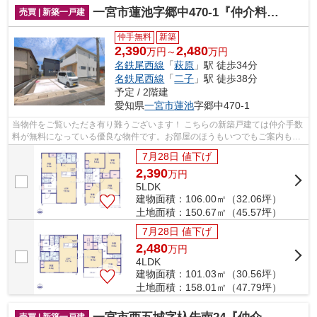
一宮市蓮池字郷中470-1『仲介料無料』新築戸建て
売買 | 新築一戸建
仲手無料
新築
2,390
2,480
万円～
万円
名鉄尾西線
「
萩原
」駅 徒歩34分
名鉄尾西線
「
二子
」駅 徒歩38分
予定 / 2階建
愛知県
一宮市
蓮池
字郷中470-1
当物件をご覧いただき有り難うございます！ こちらの新築戸建ては仲介手数
料が無料になっている優良な物件です。お部屋のほうもいつでもご案内もさ
せて頂きますのでお気軽にお問合せ下...
7月28日 値下げ
2,390
万
円
5LDK
建物面積：106.00㎡（32.06坪）
土地面積：150.67㎡（45.57坪）
7月28日 値下げ
2,480
万
円
4LDK
建物面積：101.03㎡（30.56坪）
土地面積：158.01㎡（47.79坪）
売買 | 新築一戸建