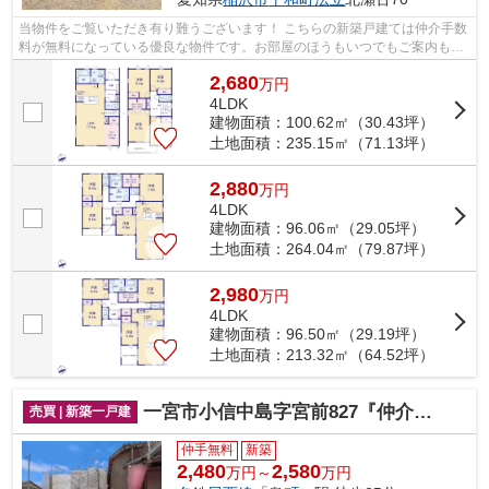
当物件をご覧いただき有り難うございます！ こちらの新築戸建ては仲介手数
料が無料になっている優良な物件です。お部屋のほうもいつでもご案内もさ
せて頂きますのでお気軽にお問合せ下...
2,680
万
円
4LDK
建物面積：100.62㎡（30.43坪）
土地面積：235.15㎡（71.13坪）
2,880
万
円
4LDK
建物面積：96.06㎡（29.05坪）
土地面積：264.04㎡（79.87坪）
2,980
万
円
4LDK
建物面積：96.50㎡（29.19坪）
土地面積：213.32㎡（64.52坪）
一宮市小信中島字宮前827『仲介料無料』新築戸建て
売買 | 新築一戸建
仲手無料
新築
2,480
2,580
万円～
万円