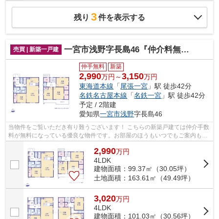
3
残り
件を表示する
一宮市浅野字長島46『仲介料無料』新築戸建て
売買 | 新築一戸建
仲手無料
新築
2,990
3,150
万円～
万円
東海道本線
「
尾張一宮
」駅 徒歩42分
名鉄名古屋本線
「
名鉄一宮
」駅 徒歩42分
予定 / 2階建
愛知県
一宮市
浅野
字長島46
当物件をご覧いただき有り難うございます！ こちらの新築戸建ては仲介手数
料が無料になっている優良な物件です。お部屋のほうもいつでもご案内もさ
せて頂きますのでお気軽にお問合せ下...
2,990
万
円
4LDK
建物面積：99.37㎡（30.05坪）
土地面積：163.61㎡（49.49坪）
3,020
万
円
4LDK
建物面積：101.03㎡（30.56坪）