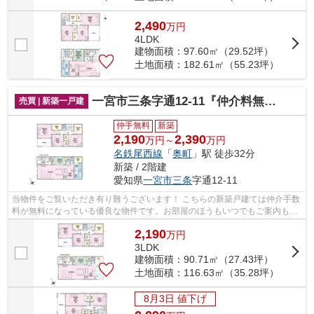
2,490
万
円
4LDK
建物面積：97.60㎡（29.52坪）
土地面積：182.61㎡（55.23坪）
一宮市三条字通12-11『仲介料無料』新築戸建て
売買 | 新築一戸建
仲手無料
新築
2,190
2,390
万円～
万円
名鉄尾西線
「
奥町
」駅 徒歩32分
新築 / 2階建
愛知県
一宮市
三条
字通12-11
当物件をご覧いただき有り難うございます！ こちらの新築戸建ては仲介手数
料が無料になっている優良な物件です。お部屋のほうもいつでもご案内もさ
せて頂きますのでお気軽にお問合せ下...
2,190
万
円
3LDK
建物面積：90.71㎡（27.43坪）
土地面積：116.63㎡（35.28坪）
8月3日 値下げ