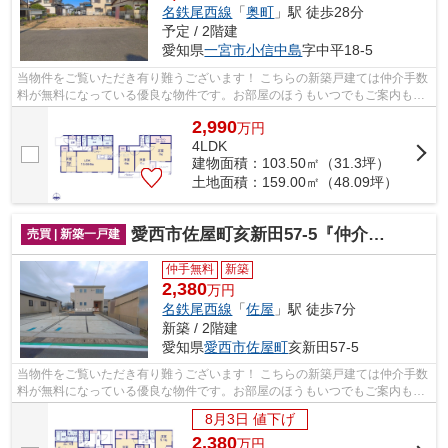
名鉄尾西線
「
奥町
」駅 徒歩28分
予定 / 2階建
愛知県
一宮市
小信中島
字中平18-5
当物件をご覧いただき有り難うございます！ こちらの新築戸建ては仲介手数
料が無料になっている優良な物件です。お部屋のほうもいつでもご案内もさ
せて頂きますのでお気軽にお問合せ下...
2,990
万
円
4LDK
建物面積：103.50㎡（31.3坪）
土地面積：159.00㎡（48.09坪）
愛西市佐屋町亥新田57-5『仲介料無料』新築戸建て
売買 | 新築一戸建
仲手無料
新築
2,380
万円
名鉄尾西線
「
佐屋
」駅 徒歩7分
新築 / 2階建
愛知県
愛西市
佐屋町
亥新田57-5
当物件をご覧いただき有り難うございます！ こちらの新築戸建ては仲介手数
料が無料になっている優良な物件です。お部屋のほうもいつでもご案内もさ
せて頂きますのでお気軽にお問合せ下...
8月3日 値下げ
2,380
万
円