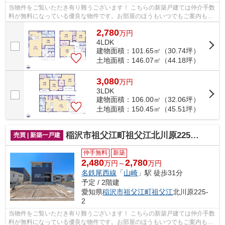
当物件をご覧いただき有り難うございます！ こちらの新築戸建ては仲介手数
料が無料になっている優良な物件です。お部屋のほうもいつでもご案内もさ
せて頂きますのでお気軽にお問合せ下...
2,780
万
円
4LDK
建物面積：101.65㎡（30.74坪）
土地面積：146.07㎡（44.18坪）
3,080
万
円
3LDK
建物面積：106.00㎡（32.06坪）
土地面積：150.45㎡（45.51坪）
稲沢市祖父江町祖父江北川原225-2『仲介料無料』新築戸建て
売買 | 新築一戸建
仲手無料
新築
2,480
2,780
万円～
万円
名鉄尾西線
「
山崎
」駅 徒歩31分
予定 / 2階建
愛知県
稲沢市
祖父江町祖父江
北川原225-
2
当物件をご覧いただき有り難うございます！ こちらの新築戸建ては仲介手数
料が無料になっている優良な物件です。お部屋のほうもいつでもご案内もさ