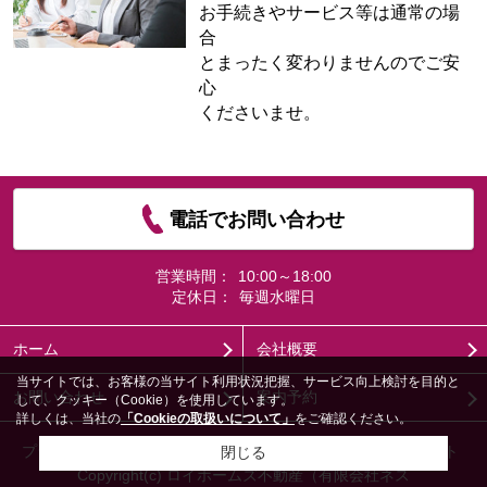
お手続きやサービス等は通常の場
合
とまったく変わりませんのでご安
心
くださいませ。
電話でお問い合わせ
営業時間：
10:00～18:00
定休日：
毎週水曜日
ホーム
会社概要
当サイトでは、お客様の当サイト利用状況把握、サービス向上検討を目的と
お問い合わせ
案内予約
して、クッキー（Cookie）を使用しています。
詳しくは、当社の
「Cookieの取扱いについて」
をご確認ください。
プライバシーポリシー
利用規約
アクセスマップ
PCサイト
閉じる
Copyright(c) ロイホームズ不動産（有限会社ネス