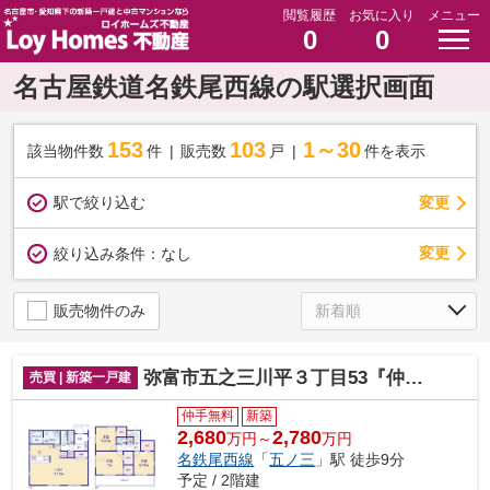
閲覧履歴
お気に入り
メニュー
0
0
名古屋鉄道名鉄尾西線の駅選択画面
153
103
1～30
該当物件数
件
販売数
戸
件を表示
駅で絞り込む
変更
変更
絞り込み条件：
なし
販売物件のみ
弥富市五之三川平３丁目53『仲介料無料』新築戸建て
売買 | 新築一戸建
仲手無料
新築
2,680
2,780
万円～
万円
名鉄尾西線
「
五ノ三
」駅 徒歩9分
予定 / 2階建