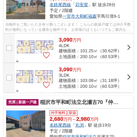
名鉄尾西線
「
苅安賀
」駅 徒歩28分
予定 / 2階建
愛知県
一宮市
大和町福森
字馬引境9-1
当物件をご覧いただき有り難うございます！ こちらの新築戸建ては仲介手数
料が無料になっている優良な物件です。お部屋のほうもいつでもご案内もさ
せて頂きますのでお気軽にお問合せ下...
3,090
万
円
4LDK
建物面積：101.25㎡（30.62坪）
土地面積：200.10㎡（60.53坪）
3,090
万
円
3LDK
建物面積：103.08㎡（31.18坪）
土地面積：200.10㎡（60.53坪）
稲沢市平和町法立北瀬古70『仲介料無料』新築戸建て
売買 | 新築一戸建
仲手無料
新築
2,680
2,980
万円～
万円
名鉄尾西線
「
丸渕
」駅 徒歩19分
予定 / 2階建
愛知県
稲沢市
平和町法立
北瀬古70