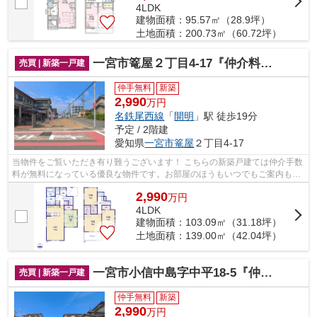
4LDK
建物面積：95.57㎡（28.9坪）
土地面積：200.73㎡（60.72坪）
一宮市篭屋２丁目4-17『仲介料無料』新築戸建て
売買 | 新築一戸建
仲手無料
新築
2,990
万円
名鉄尾西線
「
開明
」駅 徒歩19分
予定 / 2階建
愛知県
一宮市
篭屋
２丁目4-17
当物件をご覧いただき有り難うございます！ こちらの新築戸建ては仲介手数
料が無料になっている優良な物件です。お部屋のほうもいつでもご案内もさ
せて頂きますのでお気軽にお問合せ下...
2,990
万
円
4LDK
建物面積：103.09㎡（31.18坪）
土地面積：139.00㎡（42.04坪）
一宮市小信中島字中平18-5『仲介料無料』新築戸建て
売買 | 新築一戸建
仲手無料
新築
2,990
万円