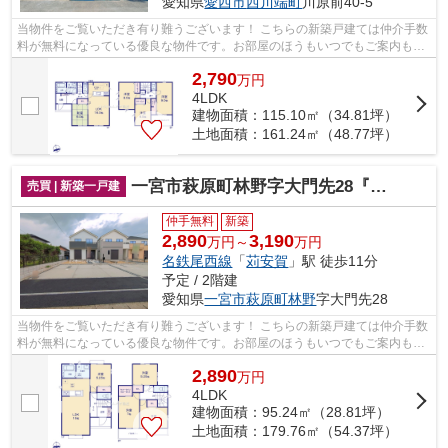
愛知県
愛西市
西川端町
川原前40-5
当物件をご覧いただき有り難うございます！ こちらの新築戸建ては仲介手数
料が無料になっている優良な物件です。お部屋のほうもいつでもご案内もさ
せて頂きますのでお気軽にお問合せ下...
2,790
万
円
4LDK
建物面積：115.10㎡（34.81坪）
土地面積：161.24㎡（48.77坪）
一宮市萩原町林野字大門先28『仲介料無料』新築戸建て
売買 | 新築一戸建
仲手無料
新築
2,890
3,190
万円～
万円
名鉄尾西線
「
苅安賀
」駅 徒歩11分
予定 / 2階建
愛知県
一宮市
萩原町林野
字大門先28
当物件をご覧いただき有り難うございます！ こちらの新築戸建ては仲介手数
料が無料になっている優良な物件です。お部屋のほうもいつでもご案内もさ
せて頂きますのでお気軽にお問合せ下...
2,890
万
円
4LDK
建物面積：95.24㎡（28.81坪）
土地面積：179.76㎡（54.37坪）