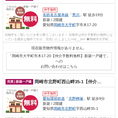
仲手無料
名鉄名古屋本線
「
男川
」駅 徒歩19分
新築 / 2階建
愛知県
岡崎市
大平町
字市木17-20
当物件をご覧いただき有り難うございます！ 当物件は仲介手数料が無料にな
っている優良な物件ですが、完売いたしました<m(__)m> ◆岡崎市大平町字
市木でのマイホーム購入で費...
現在販売物件情報がありません。
「岡崎市大平町市木17-20【仲介手数料無料】新築一戸建て」
への
お問い合わせはこちら
岡崎市北野町西山畔35-1【仲介手数料無料】新築一戸建て
売買 | 新築一戸建
仲手無料
愛知環状鉄道
「
北野桝塚
」駅 徒歩9分
新築 / 2階建
愛知県
岡崎市
北野町
字西山畔35-1