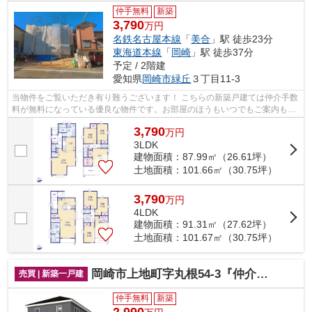
仲手無料
新築
3,790
万円
名鉄名古屋本線
「
美合
」駅 徒歩23分
東海道本線
「
岡崎
」駅 徒歩37分
予定 / 2階建
愛知県
岡崎市
緑丘
３丁目11-3
当物件をご覧いただき有り難うございます！ こちらの新築戸建ては仲介手数
料が無料になっている優良な物件です。お部屋のほうもいつでもご案内もさ
せて頂きますのでお気軽にお問合せ下...
3,790
万
円
3LDK
建物面積：87.99㎡（26.61坪）
土地面積：101.66㎡（30.75坪）
3,790
万
円
4LDK
建物面積：91.31㎡（27.62坪）
土地面積：101.67㎡（30.75坪）
岡崎市上地町字丸根54-3『仲介料無料』新築戸建て
売買 | 新築一戸建
仲手無料
新築