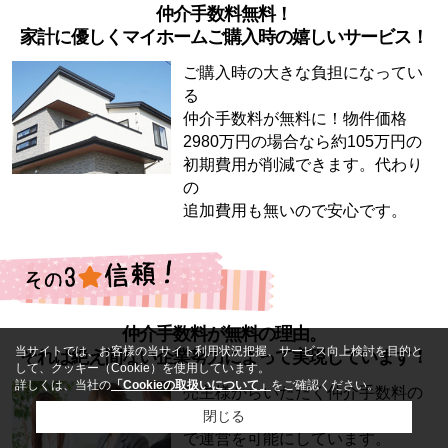
仲介手数料無料！
家計に優しくマイホームご購入時の嬉しいサービス！
ご購入時の大きな負担になってい
る
仲介手数料が無料に！物件価格
2980万円の場合なら約105万円の
初期費用が削減できます。代わり
の
追加費用も無いので安心です。
仲介手数料が無料の理由。
当サイトでは、お客様の当サイト利用状況把握、サービス向上検討を目的と
それは絶え間ない企業努力によって実現しています！
して、クッキー（Cookie）を使用しています。
詳しくは、当社の
「Cookieの取扱いについて」
をご確認ください。
売主様からいただく仲介手数料の
み
閉じる
で運営を可能にしています。