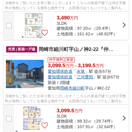
当物件をご覧いただき有り難うございます！ こちらの新築戸建ては仲介手数
料が無料になっている優良な物件です。お部屋のほうもいつでもご案内もさ
せて頂きますのでお気軽にお問合せ下...
3,490
万
円
3LDK
建物面積：97.20㎡（29.4坪）
土地面積：161.42㎡（48.82坪）
岡崎市細川町字山ノ神2-22『仲介料無料』新築戸建て
売買 | 新築一戸建
仲手無料
新築
3,099.5
3,199.5
万円～
万円
愛知環状鉄道
「
永覚
」駅 徒歩57分
愛知環状鉄道
「
三河豊田
」駅 徒歩67分
新築 / 2階建
愛知県
岡崎市
細川町
字山ノ神2-22
当物件をご覧いただき有り難うございます！ こちらの新築戸建ては仲介手数
料が無料になっている優良な物件です。お部屋のほうもいつでもご案内もさ
せて頂きますのでお気軽にお問合せ下...
3,099.5
万
円
3LDK
建物面積：98.32㎡（29.74坪）
土地面積：107.91㎡（32.64坪）