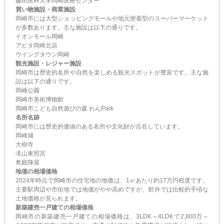
藤田医科大学岡崎医療センター
買い物施設・商業施設
岡崎市には大型ショッピングモールや地元密着型のスーパーマーケット
が多数あります。主な施設は以下の通りです。
イオンモール岡崎
アピタ岡崎北店
ウイングタウン岡崎
観光施設・レジャー施設
岡崎市は歴史的名所や自然を楽しめる観光スポットが豊富です。主な施
設は以下の通りです。
岡崎公園
岡崎市美術博物館
岡崎市こども自然遊びの森 わんPark
名所名跡
岡崎市には歴史的価値のある名所や文化財が点在しています。
岡崎城
大樹寺
滝山東照宮
奥殿陣屋
地価の相場価格
2024年時点で岡崎市の住宅地の地価は、1㎡あたり約17万円程度です。
主要駅周辺や市街地では地価がやや高めですが、郊外では比較的手頃な
土地価格が見られます。
新築建売一戸建ての相場価格
岡崎市の新築建売一戸建ての相場価格は、3LDK～4LDKで2,800万～