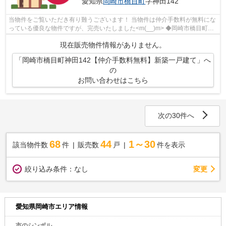
愛知県
岡崎市
橋目町
字神田142
当物件をご覧いただき有り難うございます！ 当物件は仲介手数料が無料にな
っている優良な物件ですが、完売いたしました<m(__)m> ◆岡崎市橋目町字
神田でのマイホーム購入で費...
現在販売物件情報がありません。
「岡崎市橋目町神田142【仲介手数料無料】新築一戸建て」へ
の
お問い合わせはこちら
次の30件へ
68
44
1～30
該当物件数
件
販売数
戸
件を表示
変更
絞り込み条件：
なし
愛知県岡崎市エリア情報
市のシンボル