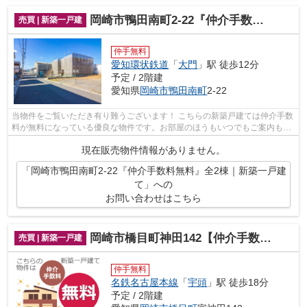
岡崎市鴨田南町2-22『仲介手数料無料』全2棟｜新築一戸建て
売買 | 新築一戸建
仲手無料
愛知環状鉄道
「
大門
」駅 徒歩12分
予定 / 2階建
愛知県
岡崎市
鴨田南町
2-22
当物件をご覧いただき有り難うございます！ こちらの新築戸建ては仲介手数
料が無料になっている優良な物件です。お部屋のほうもいつでもご案内もさ
せて頂きますのでお気軽にお問合せ下...
現在販売物件情報がありません。
「岡崎市鴨田南町2-22『仲介手数料無料』全2棟｜新築一戸建
て」への
お問い合わせはこちら
岡崎市橋目町神田142【仲介手数料無料】新築一戸建て
売買 | 新築一戸建
仲手無料
名鉄名古屋本線
「
宇頭
」駅 徒歩18分
予定 / 2階建