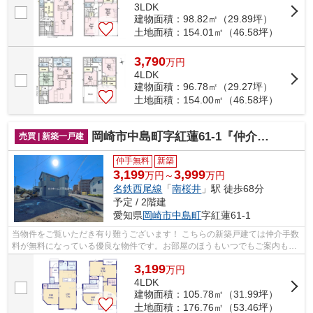
3LDK
建物面積：98.82㎡（29.89坪）
土地面積：154.01㎡（46.58坪）
3,790
万
円
4LDK
建物面積：96.78㎡（29.27坪）
土地面積：154.00㎡（46.58坪）
岡崎市中島町字紅蓮61-1『仲介料無料』新築戸建て
売買 | 新築一戸建
仲手無料
新築
3,199
3,999
万円～
万円
名鉄西尾線
「
南桜井
」駅 徒歩68分
予定 / 2階建
愛知県
岡崎市
中島町
字紅蓮61-1
当物件をご覧いただき有り難うございます！ こちらの新築戸建ては仲介手数
料が無料になっている優良な物件です。お部屋のほうもいつでもご案内もさ
せて頂きますのでお気軽にお問合せ下...
3,199
万
円
4LDK
建物面積：105.78㎡（31.99坪）
土地面積：176.76㎡（53.46坪）