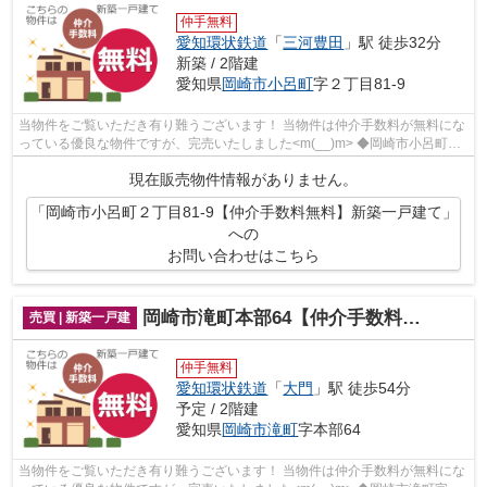
仲手無料
愛知環状鉄道
「
三河豊田
」駅 徒歩32分
新築 / 2階建
愛知県
岡崎市
小呂町
字２丁目81-9
当物件をご覧いただき有り難うございます！ 当物件は仲介手数料が無料にな
っている優良な物件ですが、完売いたしました<m(__)m> ◆岡崎市小呂町字
２丁目でのマイホーム購入で...
現在販売物件情報がありません。
「岡崎市小呂町２丁目81-9【仲介手数料無料】新築一戸建て」
への
お問い合わせはこちら
岡崎市滝町本部64【仲介手数料無料】新築一戸建て
売買 | 新築一戸建
仲手無料
愛知環状鉄道
「
大門
」駅 徒歩54分
予定 / 2階建
愛知県
岡崎市
滝町
字本部64
当物件をご覧いただき有り難うございます！ 当物件は仲介手数料が無料にな