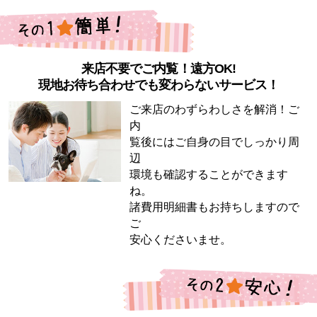
来店不要でご内覧！遠方OK!
現地お待ち合わせでも変わらないサービス！
ご来店のわずらわしさを解消！ご
内
覧後にはご自身の目でしっかり周
辺
環境も確認することができます
ね。
諸費用明細書もお持ちしますので
ご
安心くださいませ。