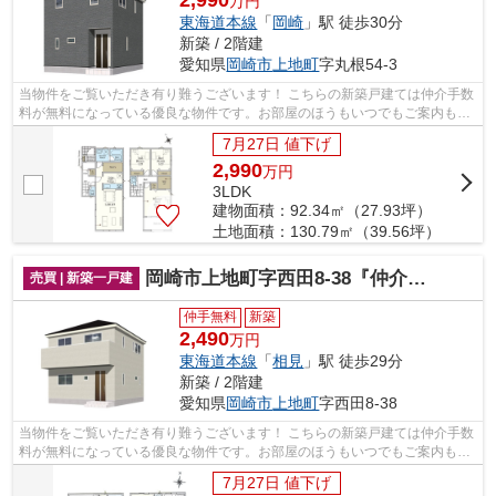
2,990
万円
東海道本線
「
岡崎
」駅 徒歩30分
新築 / 2階建
愛知県
岡崎市
上地町
字丸根54-3
当物件をご覧いただき有り難うございます！ こちらの新築戸建ては仲介手数
料が無料になっている優良な物件です。お部屋のほうもいつでもご案内もさ
せて頂きますのでお気軽にお問合せ下...
7月27日 値下げ
2,990
万
円
3LDK
建物面積：92.34㎡（27.93坪）
土地面積：130.79㎡（39.56坪）
岡崎市上地町字西田8-38『仲介料無料』新築戸建て
売買 | 新築一戸建
仲手無料
新築
2,490
万円
東海道本線
「
相見
」駅 徒歩29分
新築 / 2階建
愛知県
岡崎市
上地町
字西田8-38
当物件をご覧いただき有り難うございます！ こちらの新築戸建ては仲介手数
料が無料になっている優良な物件です。お部屋のほうもいつでもご案内もさ
せて頂きますのでお気軽にお問合せ下...
7月27日 値下げ