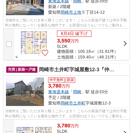
東海道本線
「
岡崎
」駅 徒歩39分
新築 / 2階建
愛知県
岡崎市
上地
５丁目14-12
当物件をご覧いただき有り難うございます！ こちらの新築戸建ては仲介手数
料が無料になっている優良な物件です。お部屋のほうもいつでもご案内もさ
せて頂きますのでお気軽にお問合せ下...
8月4日 値下げ
3,550
万
円
5LDK
建物面積：105.18㎡（31.81坪）
土地面積：159.40㎡（48.21坪）
岡崎市土井町字城屋敷12-3『仲介料無料』新築戸建て
売買 | 新築一戸建
仲手無料
新築
3,780
万円
東海道本線
「
岡崎
」駅 徒歩33分
予定 / 2階建
愛知県
岡崎市
土井町
字城屋敷12-3
当物件をご覧いただき有り難うございます！ こちらの新築戸建ては仲介手数
料が無料になっている優良な物件です。お部屋のほうもいつでもご案内もさ
せて頂きますのでお気軽にお問合せ下...
3,780
万
円
5LDK