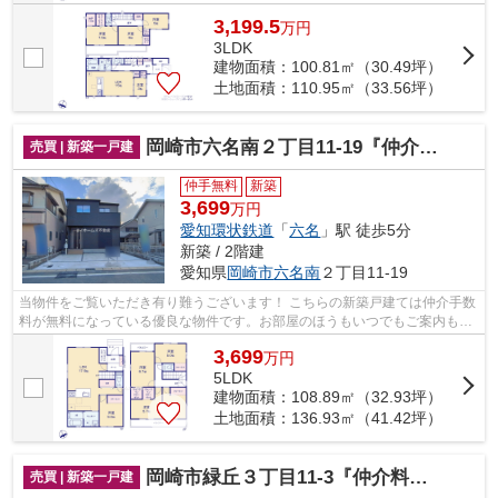
3,199.5
万
円
3LDK
建物面積：100.81㎡（30.49坪）
土地面積：110.95㎡（33.56坪）
岡崎市六名南２丁目11-19『仲介料無料』新築戸建て
売買 | 新築一戸建
仲手無料
新築
3,699
万円
愛知環状鉄道
「
六名
」駅 徒歩5分
新築 / 2階建
愛知県
岡崎市
六名南
２丁目11-19
当物件をご覧いただき有り難うございます！ こちらの新築戸建ては仲介手数
料が無料になっている優良な物件です。お部屋のほうもいつでもご案内もさ
せて頂きますのでお気軽にお問合せ下...
3,699
万
円
5LDK
建物面積：108.89㎡（32.93坪）
土地面積：136.93㎡（41.42坪）
岡崎市緑丘３丁目11-3『仲介料無料』新築戸建て
売買 | 新築一戸建