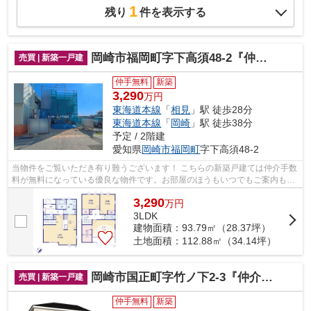
1
残り
件を表示する
岡崎市福岡町字下高須48-2『仲介料無料』新築戸建て
売買 | 新築一戸建
仲手無料
新築
3,290
万円
東海道本線
「
相見
」駅 徒歩28分
東海道本線
「
岡崎
」駅 徒歩38分
予定 / 2階建
愛知県
岡崎市
福岡町
字下高須48-2
当物件をご覧いただき有り難うございます！ こちらの新築戸建ては仲介手数
料が無料になっている優良な物件です。お部屋のほうもいつでもご案内もさ
せて頂きますのでお気軽にお問合せ下...
3,290
万
円
3LDK
建物面積：93.79㎡（28.37坪）
土地面積：112.88㎡（34.14坪）
岡崎市国正町字竹ノ下2-3『仲介料無料』新築戸建て
売買 | 新築一戸建
仲手無料
新築