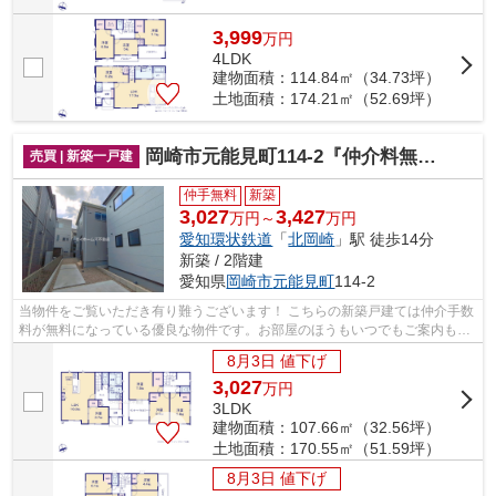
3,999
万
円
4LDK
建物面積：114.84㎡（34.73坪）
土地面積：174.21㎡（52.69坪）
岡崎市元能見町114-2『仲介料無料』新築戸建て
売買 | 新築一戸建
仲手無料
新築
3,027
3,427
万円～
万円
愛知環状鉄道
「
北岡崎
」駅 徒歩14分
新築 / 2階建
愛知県
岡崎市
元能見町
114-2
当物件をご覧いただき有り難うございます！ こちらの新築戸建ては仲介手数
料が無料になっている優良な物件です。お部屋のほうもいつでもご案内もさ
せて頂きますのでお気軽にお問合せ下...
8月3日 値下げ
3,027
万
円
3LDK
建物面積：107.66㎡（32.56坪）
土地面積：170.55㎡（51.59坪）
8月3日 値下げ