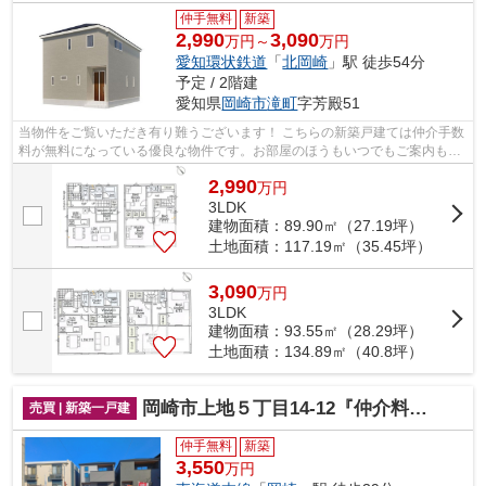
仲手無料
新築
2,990
3,090
万円～
万円
愛知環状鉄道
「
北岡崎
」駅 徒歩54分
予定 / 2階建
愛知県
岡崎市
滝町
字芳殿51
当物件をご覧いただき有り難うございます！ こちらの新築戸建ては仲介手数
料が無料になっている優良な物件です。お部屋のほうもいつでもご案内もさ
せて頂きますのでお気軽にお問合せ下...
2,990
万
円
3LDK
建物面積：89.90㎡（27.19坪）
土地面積：117.19㎡（35.45坪）
3,090
万
円
3LDK
建物面積：93.55㎡（28.29坪）
土地面積：134.89㎡（40.8坪）
岡崎市上地５丁目14-12『仲介料無料』新築戸建て
売買 | 新築一戸建
仲手無料
新築
3,550
万円