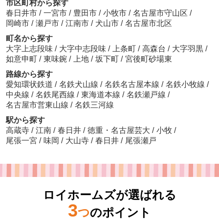
市区町村から探す
春日井市
/
一宮市
/
豊田市
/
小牧市
/
名古屋市守山区
/
岡崎市
/
瀬戸市
/
江南市
/
犬山市
/
名古屋市北区
町名から探す
大字上志段味
/
大字中志段味
/
上条町
/
高森台
/
大字羽黒
/
如意申町
/
東味鋺
/
上地
/
坂下町
/
宮後町砂場東
路線から探す
愛知環状鉄道
/
名鉄犬山線
/
名鉄名古屋本線
/
名鉄小牧線
/
中央線
/
名鉄尾西線
/
東海道本線
/
名鉄瀬戸線
/
名古屋市営東山線
/
名鉄三河線
駅から探す
高蔵寺
/
江南
/
春日井
/
徳重・名古屋芸大
/
小牧
/
尾張一宮
/
味岡
/
大山寺
/
春日井
/
尾張瀬戸
ロイホームズが選ばれる
3
つ
のポイント