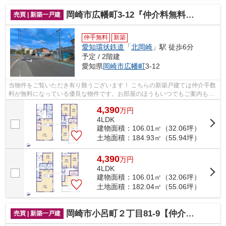
岡崎市広幡町3-12『仲介料無料』新築戸建て
売買 | 新築一戸建
仲手無料
新築
愛知環状鉄道
「
北岡崎
」駅 徒歩6分
予定 / 2階建
愛知県
岡崎市
広幡町
3-12
当物件をご覧いただき有り難うございます！ こちらの新築戸建ては仲介手数
料が無料になっている優良な物件です。お部屋のほうもいつでもご案内もさ
せて頂きますのでお気軽にお問合せ下...
4,390
万
円
4LDK
建物面積：106.01㎡（32.06坪）
土地面積：184.93㎡（55.94坪）
4,390
万
円
4LDK
建物面積：106.01㎡（32.06坪）
土地面積：182.04㎡（55.06坪）
岡崎市小呂町２丁目81-9【仲介手数料無料】新築一戸建て
売買 | 新築一戸建