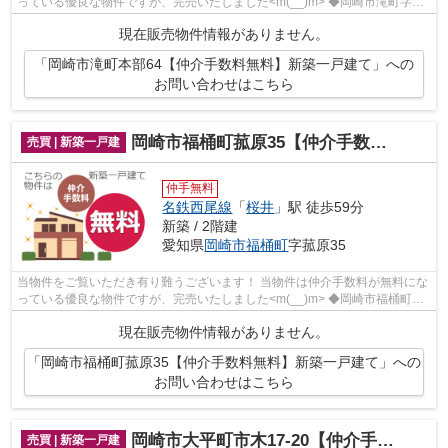
っている優良な物件ですが、完売いたしました<m(__)m> ◆岡崎市滝町字本
部でのマイホーム購入で費用...
現在販売物件情報がありません。
「岡崎市滝町本部64【仲介手数料無料】新築一戸建て」への
お問い合わせはこちら
岡崎市福桶町菰原35【仲介手数料無料】新築一戸建て
売買 | 新築一戸建
仲手無料
名鉄西尾線
「
桜井
」駅 徒歩59分
新築 / 2階建
愛知県
岡崎市
福桶町
字菰原35
当物件をご覧いただき有り難うございます！ 当物件は仲介手数料が無料にな
っている優良な物件ですが、完売いたしました<m(__)m> ◆岡崎市福桶町字
菰原でのマイホーム購入で費...
現在販売物件情報がありません。
「岡崎市福桶町菰原35【仲介手数料無料】新築一戸建て」への
お問い合わせはこちら
岡崎市大平町市木17-20【仲介手数料無料】新築一戸建て
売買 | 新築一戸建