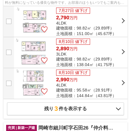
料が無料になっている優良な物件です。お部屋のほうもいつでもご案内もさ
せて頂きますのでお気軽にお問合せ下...
7月27日 値下げ
2,790
万
円
4LDK
建物面積：98.82㎡（29.89坪）
土地面積：151.00㎡（45.67坪）
8月10日 値下げ
2,890
万
円
3LDK
建物面積：98.82㎡（29.89坪）
土地面積：138.04㎡（41.75坪）
8月10日 値下げ
2,990
万
円
4LDK
建物面積：95.58㎡（28.91坪）
土地面積：144.84㎡（43.81坪）
3
残り
件を表示する
岡崎市細川町字石田26『仲介料無料』新築戸建て
売買 | 新築一戸建