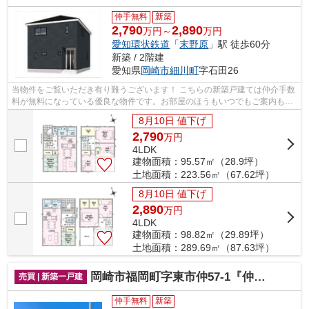
仲手無料
新築
2,790
2,890
万円～
万円
愛知環状鉄道
「
末野原
」駅 徒歩60分
新築 / 2階建
愛知県
岡崎市
細川町
字石田26
当物件をご覧いただき有り難うございます！ こちらの新築戸建ては仲介手数
料が無料になっている優良な物件です。お部屋のほうもいつでもご案内もさ
せて頂きますのでお気軽にお問合せ下...
8月10日 値下げ
2,790
万
円
4LDK
建物面積：95.57㎡（28.9坪）
土地面積：223.56㎡（67.62坪）
8月10日 値下げ
2,890
万
円
4LDK
建物面積：98.82㎡（29.89坪）
土地面積：289.69㎡（87.63坪）
岡崎市福岡町字東市仲57-1『仲介料無料』新築戸建て
売買 | 新築一戸建
仲手無料
新築