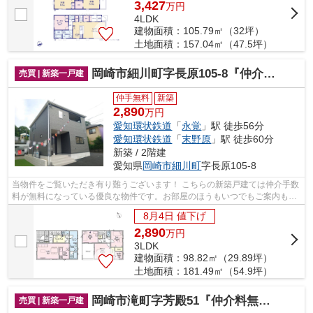
3,427
万
円
4LDK
建物面積：105.79㎡（32坪）
土地面積：157.04㎡（47.5坪）
岡崎市細川町字長原105-8『仲介料無料』新築戸建て
売買 | 新築一戸建
仲手無料
新築
2,890
万円
愛知環状鉄道
「
永覚
」駅 徒歩56分
愛知環状鉄道
「
末野原
」駅 徒歩60分
新築 / 2階建
愛知県
岡崎市
細川町
字長原105-8
当物件をご覧いただき有り難うございます！ こちらの新築戸建ては仲介手数
料が無料になっている優良な物件です。お部屋のほうもいつでもご案内もさ
せて頂きますのでお気軽にお問合せ下...
8月4日 値下げ
2,890
万
円
3LDK
建物面積：98.82㎡（29.89坪）
土地面積：181.49㎡（54.9坪）
岡崎市滝町字芳殿51『仲介料無料』新築戸建て
売買 | 新築一戸建