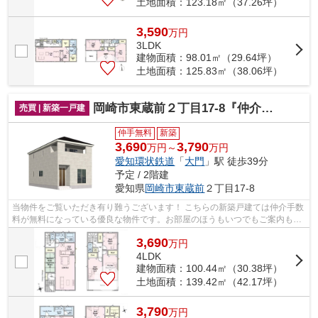
土地面積：123.18㎡（37.26坪）
3,590
万
円
3LDK
建物面積：98.01㎡（29.64坪）
土地面積：125.83㎡（38.06坪）
岡崎市東蔵前２丁目17-8『仲介料無料』新築戸建て
売買 | 新築一戸建
仲手無料
新築
3,690
3,790
万円～
万円
愛知環状鉄道
「
大門
」駅 徒歩39分
予定 / 2階建
愛知県
岡崎市
東蔵前
２丁目17-8
当物件をご覧いただき有り難うございます！ こちらの新築戸建ては仲介手数
料が無料になっている優良な物件です。お部屋のほうもいつでもご案内もさ
せて頂きますのでお気軽にお問合せ下...
3,690
万
円
4LDK
建物面積：100.44㎡（30.38坪）
土地面積：139.42㎡（42.17坪）
3,790
万
円