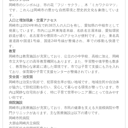
岡崎市のシンボルは、市の花「フジ・サクラ」、木「ミカワクロマツ」
です。これらは岡崎市の豊かな自然環境と歴史的文化を象徴していま
す。
人口と増加現象・交通アクセス
岡崎市は2024年時点で約38万人の人口を有し、愛知県の中核市として
発展しています。市内にはJR東海道本線、名鉄名古屋本線、愛知環状
鉄道が通り、名古屋市や豊田市へのアクセスが便利です。また、東名高
速道路や国道1号線、国道248号線が整備され、車での移動も快適で
す。
教育
岡崎市は教育施設が充実しており、公立の小中学校、高校に加え、岡崎
市立大学などの高等教育機関もあります。また、学習塾や進学塾も数多
く、教育熱心な家庭に適した環境です。市では子育て支援にも力を入れ
ており、保育園や子育て支援センターが整備されています。
安全面・治安面
岡崎市は治安が良好で、犯罪発生率が低い地域です。地域住民や自治体
が協力して防犯活動を行い、安心して暮らせる環境が整っています。市
内は閑静な住宅街が多く、特に子育て世帯やシニア層にとって住みやす
い街です。
病院施設
岡崎市は医療施設が充実しており、市民の健康を支える大規模病院や専
門クリニックがあります。主な医療施設は以下の通りです。
岡崎市民病院
大朋会岡崎共立病院