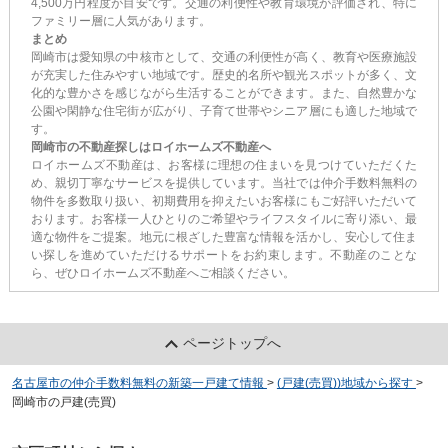
4,500万円程度が目安です。交通の利便性や教育環境が評価され、特に
ファミリー層に人気があります。
まとめ
岡崎市は愛知県の中核市として、交通の利便性が高く、教育や医療施設
が充実した住みやすい地域です。歴史的名所や観光スポットが多く、文
化的な豊かさを感じながら生活することができます。また、自然豊かな
公園や閑静な住宅街が広がり、子育て世帯やシニア層にも適した地域で
す。
岡崎市の不動産探しはロイホームズ不動産へ
ロイホームズ不動産は、お客様に理想の住まいを見つけていただくた
め、親切丁寧なサービスを提供しています。当社では仲介手数料無料の
物件を多数取り扱い、初期費用を抑えたいお客様にもご好評いただいて
おります。お客様一人ひとりのご希望やライフスタイルに寄り添い、最
適な物件をご提案。地元に根ざした豊富な情報を活かし、安心して住ま
い探しを進めていただけるサポートをお約束します。不動産のことな
ら、ぜひロイホームズ不動産へご相談ください。
ページトップへ
名古屋市の仲介手数料無料の新築一戸建て情報
>
(戸建(売買))地域から探す
>
岡崎市の戸建(売買)