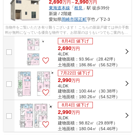
2,690
2,990
万円～
万円
東海道本線
「
相見
」駅 徒歩39分
新築 / 2階建
愛知県
岡崎市
国正町
字竹ノ下2-3
当物件をご覧いただき有り難うございます！ こちらの新築戸建ては仲介手数
料が無料になっている優良な物件です。お部屋のほうもいつでもご案内もさ
せて頂きますのでお気軽にお問合せ下...
8月4日 値下げ
2,690
万
円
4LDK
建物面積：93.96㎡（28.42坪）
土地面積：186.86㎡（56.52坪）
7月22日 値下げ
2,990
万
円
4LDK
建物面積：100.44㎡（30.38坪）
土地面積：180.26㎡（54.52坪）
8月4日 値下げ
2,990
万
円
3LDK
建物面積：98.82㎡（29.89坪）
土地面積：180.04㎡（54.46坪）