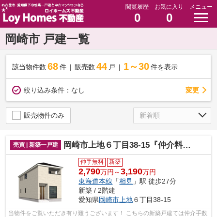
閲覧履歴
お気に入り
メニュー
0
0
岡崎市 戸建一覧
68
44
1～30
該当物件数
件
販売数
戸
件を表示
変更
絞り込み条件：
なし
販売物件のみ
岡崎市上地６丁目38-15『仲介料無料』新築戸建て
売買 | 新築一戸建
仲手無料
新築
2,790
3,190
万円～
万円
東海道本線
「
相見
」駅 徒歩27分
新築 / 2階建
愛知県
岡崎市
上地
６丁目38-15
当物件をご覧いただき有り難うございます！ こちらの新築戸建ては仲介手数