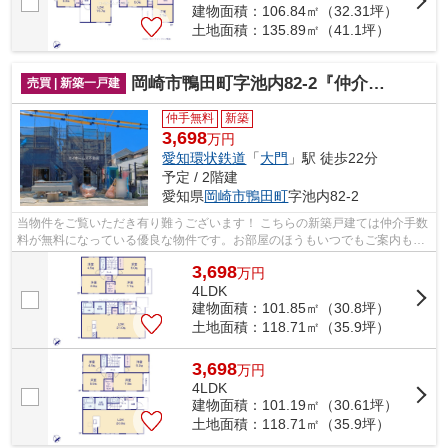
建物面積：106.84㎡（32.31坪）
土地面積：135.89㎡（41.1坪）
岡崎市鴨田町字池内82-2『仲介料無料』新築戸建て
売買 | 新築一戸建
仲手無料
新築
3,698
万円
愛知環状鉄道
「
大門
」駅 徒歩22分
予定 / 2階建
愛知県
岡崎市
鴨田町
字池内82-2
当物件をご覧いただき有り難うございます！ こちらの新築戸建ては仲介手数
料が無料になっている優良な物件です。お部屋のほうもいつでもご案内もさ
せて頂きますのでお気軽にお問合せ下...
3,698
万
円
4LDK
建物面積：101.85㎡（30.8坪）
土地面積：118.71㎡（35.9坪）
3,698
万
円
4LDK
建物面積：101.19㎡（30.61坪）
土地面積：118.71㎡（35.9坪）