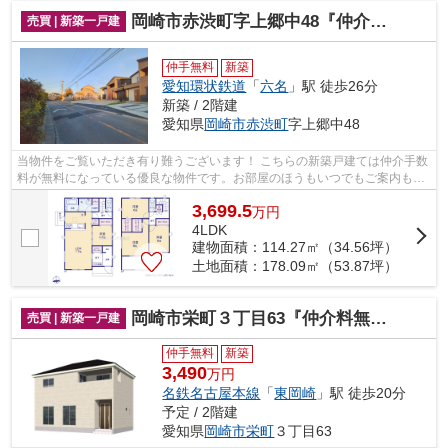
岡崎市赤渋町字上郷中48『仲介料無料』新築戸建て
売買 | 新築一戸建
仲手無料
新築
愛知環状鉄道
「
六名
」駅 徒歩26分
新築 / 2階建
愛知県
岡崎市
赤渋町
字上郷中48
当物件をご覧いただき有り難うございます！ こちらの新築戸建ては仲介手数
料が無料になっている優良な物件です。お部屋のほうもいつでもご案内もさ
せて頂きますのでお気軽にお問合せ下...
3,699.5
万
円
4LDK
建物面積：114.27㎡（34.56坪）
土地面積：178.09㎡（53.87坪）
岡崎市栄町３丁目63『仲介料無料』新築戸建て
売買 | 新築一戸建
仲手無料
新築
3,490
万円
名鉄名古屋本線
「
東岡崎
」駅 徒歩20分
予定 / 2階建
愛知県
岡崎市
栄町
３丁目63