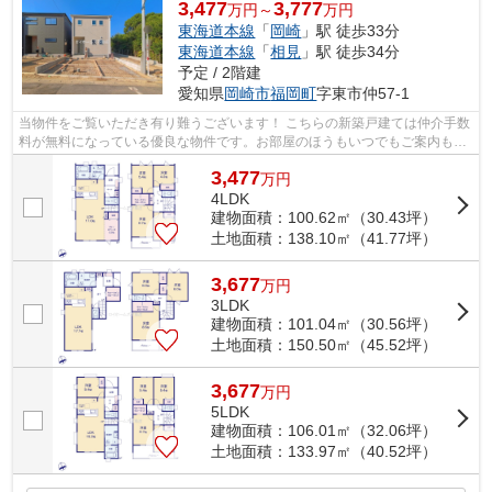
3,477
3,777
万円～
万円
東海道本線
「
岡崎
」駅 徒歩33分
東海道本線
「
相見
」駅 徒歩34分
予定 / 2階建
愛知県
岡崎市
福岡町
字東市仲57-1
当物件をご覧いただき有り難うございます！ こちらの新築戸建ては仲介手数
料が無料になっている優良な物件です。お部屋のほうもいつでもご案内もさ
せて頂きますのでお気軽にお問合せ下...
3,477
万
円
4LDK
建物面積：100.62㎡（30.43坪）
土地面積：138.10㎡（41.77坪）
3,677
万
円
3LDK
建物面積：101.04㎡（30.56坪）
土地面積：150.50㎡（45.52坪）
3,677
万
円
5LDK
建物面積：106.01㎡（32.06坪）
土地面積：133.97㎡（40.52坪）