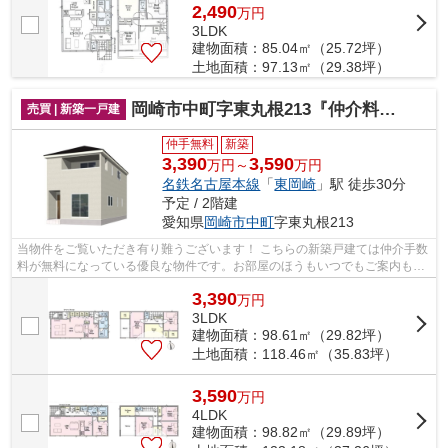
2,490
万
円
3LDK
建物面積：85.04㎡（25.72坪）
土地面積：97.13㎡（29.38坪）
岡崎市中町字東丸根213『仲介料無料』新築戸建て
売買 | 新築一戸建
仲手無料
新築
3,390
3,590
万円～
万円
名鉄名古屋本線
「
東岡崎
」駅 徒歩30分
予定 / 2階建
愛知県
岡崎市
中町
字東丸根213
当物件をご覧いただき有り難うございます！ こちらの新築戸建ては仲介手数
料が無料になっている優良な物件です。お部屋のほうもいつでもご案内もさ
せて頂きますのでお気軽にお問合せ下...
3,390
万
円
3LDK
建物面積：98.61㎡（29.82坪）
土地面積：118.46㎡（35.83坪）
3,590
万
円
4LDK
建物面積：98.82㎡（29.89坪）