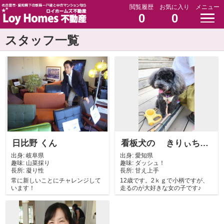
閲覧履歴
お気に入り
メニュー
0
0
スタッフ一覧
日比野 くん
看板犬の きりぃちゃん
出身:
岐阜県
出身:
愛知県
趣味:
山菜採り
趣味:
ダッシュ！
長所:
凝り性
長所:
甘え上手
常に新しいことにチャレンジして
12歳です。2ｋｇで小柄ですが、
います！
走るのが大好きな女の子です♪