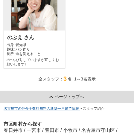
のぶえ さん
出身:
愛知県
趣味:
パン作り
長所:
道を覚えること
の~んびりしていますが宜しくお
願いします♪
3
全スタッフ：
名 1～3名表示
ページトップへ
名古屋市の仲介手数料無料の新築一戸建て情報
>
スタッフ紹介
市区町村から探す
春日井市
/
一宮市
/
豊田市
/
小牧市
/
名古屋市守山区
/