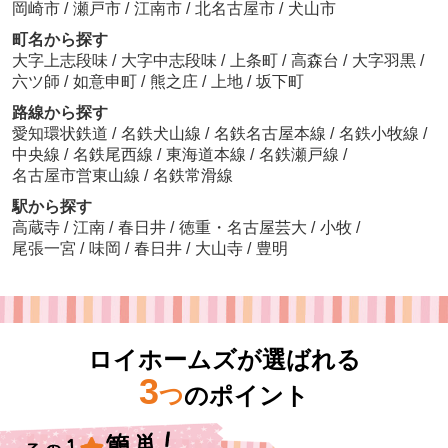
岡崎市
/
瀬戸市
/
江南市
/
北名古屋市
/
犬山市
町名から探す
大字上志段味
/
大字中志段味
/
上条町
/
高森台
/
大字羽黒
/
六ツ師
/
如意申町
/
熊之庄
/
上地
/
坂下町
路線から探す
愛知環状鉄道
/
名鉄犬山線
/
名鉄名古屋本線
/
名鉄小牧線
/
中央線
/
名鉄尾西線
/
東海道本線
/
名鉄瀬戸線
/
名古屋市営東山線
/
名鉄常滑線
駅から探す
高蔵寺
/
江南
/
春日井
/
徳重・名古屋芸大
/
小牧
/
尾張一宮
/
味岡
/
春日井
/
大山寺
/
豊明
ロイホームズが選ばれる
3
つ
のポイント