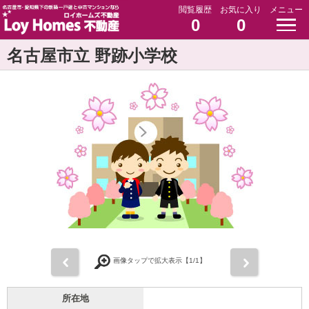
閲覧履歴
お気に入り
メニュー
0
0
名古屋市立 野跡小学校
前
次
画像タップで拡大表示【
1
/1】
所在地