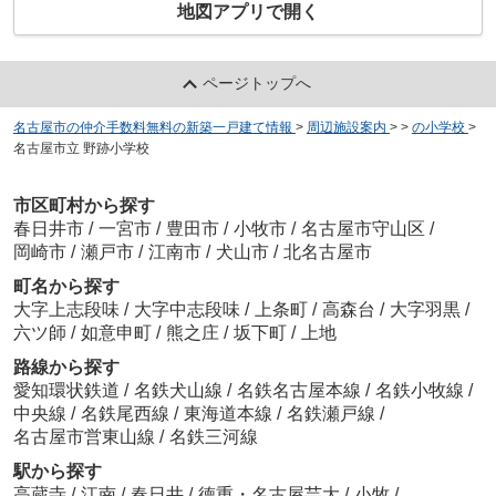
地図アプリで開く
ページトップへ
名古屋市の仲介手数料無料の新築一戸建て情報
>
周辺施設案内
>
>
の小学校
>
名古屋市立 野跡小学校
市区町村から探す
春日井市
/
一宮市
/
豊田市
/
小牧市
/
名古屋市守山区
/
岡崎市
/
瀬戸市
/
江南市
/
犬山市
/
北名古屋市
町名から探す
大字上志段味
/
大字中志段味
/
上条町
/
高森台
/
大字羽黒
/
六ツ師
/
如意申町
/
熊之庄
/
坂下町
/
上地
路線から探す
愛知環状鉄道
/
名鉄犬山線
/
名鉄名古屋本線
/
名鉄小牧線
/
中央線
/
名鉄尾西線
/
東海道本線
/
名鉄瀬戸線
/
名古屋市営東山線
/
名鉄三河線
駅から探す
高蔵寺
/
江南
/
春日井
/
徳重・名古屋芸大
/
小牧
/