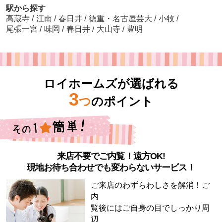
駅から探す
高蔵寺
/
江南
/
春日井
/
徳重・名古屋芸大
/
小牧
/
尾張一宮
/
味岡
/
春日井
/
大山寺
/
豊明
ロイホームズが選ばれる
3
つ
のポイント
来店不要でご内覧！遠方OK!
現地お待ち合わせでも変わらないサービス！
ご来店のわずらわしさを解消！ご
内
覧後にはご自身の目でしっかり周
辺