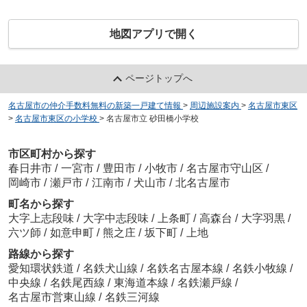
地図アプリで開く
ページトップへ
名古屋市の仲介手数料無料の新築一戸建て情報
>
周辺施設案内
>
名古屋市東区
>
名古屋市東区の小学校
>
名古屋市立 砂田橋小学校
市区町村から探す
春日井市
/
一宮市
/
豊田市
/
小牧市
/
名古屋市守山区
/
岡崎市
/
瀬戸市
/
江南市
/
犬山市
/
北名古屋市
町名から探す
大字上志段味
/
大字中志段味
/
上条町
/
高森台
/
大字羽黒
/
六ツ師
/
如意申町
/
熊之庄
/
坂下町
/
上地
路線から探す
愛知環状鉄道
/
名鉄犬山線
/
名鉄名古屋本線
/
名鉄小牧線
/
中央線
/
名鉄尾西線
/
東海道本線
/
名鉄瀬戸線
/
名古屋市営東山線
/
名鉄三河線