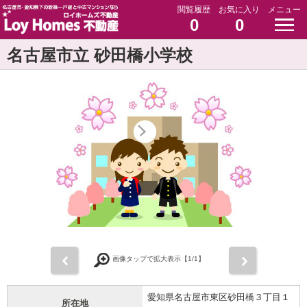
閲覧履歴
お気に入り
メニュー
0
0
名古屋市立 砂田橋小学校
前
次
画像タップで拡大表示【
1
/1】
愛知県名古屋市東区砂田橋３丁目１
所在地