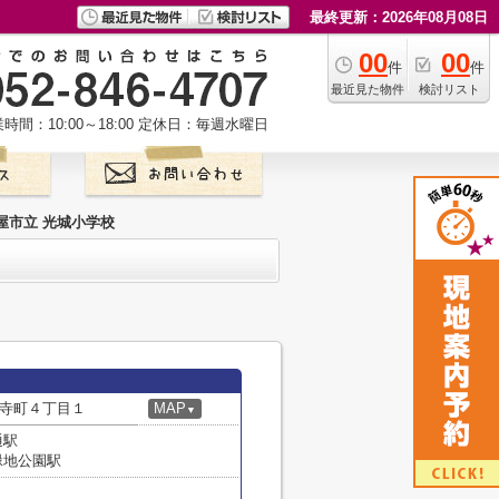
最終更新：2026年08月08日
00
00
件
件
最近見た物件
検討リスト
時間：10:00～18:00
定休日：毎週水曜日
屋市立 光城小学校
寺町４丁目１
MAP
▼
通駅
緑地公園駅