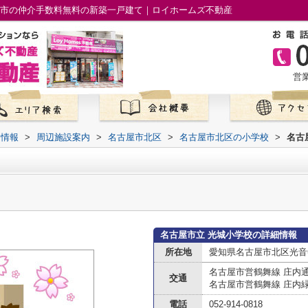
屋市の仲介手数料無料の新築一戸建て｜ロイホームズ不動産
営業
て情報
>
周辺施設案内
>
名古屋市北区
>
名古屋市北区の小学校
>
名古
名古屋市立 光城小学校の詳細情報
所在地
愛知県名古屋市北区光音
名古屋市営鶴舞線 庄内
交通
名古屋市営鶴舞線 庄内
電話
052-914-0818