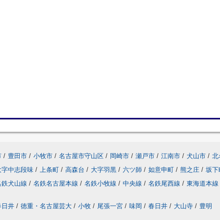
市
/
豊田市
/
小牧市
/
名古屋市守山区
/
岡崎市
/
瀬戸市
/
江南市
/
犬山市
/
北
大字中志段味
/
上条町
/
高森台
/
大字羽黒
/
六ツ師
/
如意申町
/
熊之庄
/
坂下
名鉄犬山線
/
名鉄名古屋本線
/
名鉄小牧線
/
中央線
/
名鉄尾西線
/
東海道本線
春日井
/
徳重・名古屋芸大
/
小牧
/
尾張一宮
/
味岡
/
春日井
/
大山寺
/
豊明