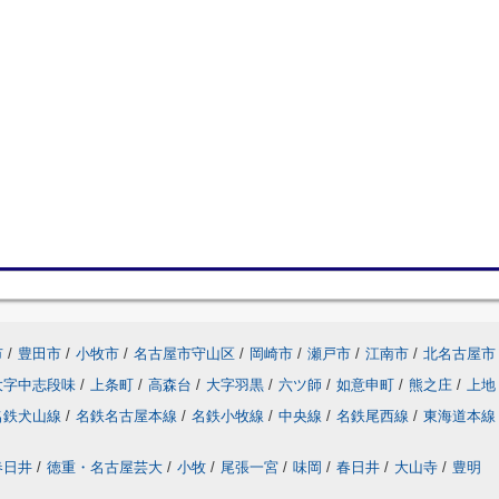
市
/
豊田市
/
小牧市
/
名古屋市守山区
/
岡崎市
/
瀬戸市
/
江南市
/
北名古屋市
大字中志段味
/
上条町
/
高森台
/
大字羽黒
/
六ツ師
/
如意申町
/
熊之庄
/
上地
名鉄犬山線
/
名鉄名古屋本線
/
名鉄小牧線
/
中央線
/
名鉄尾西線
/
東海道本線
春日井
/
徳重・名古屋芸大
/
小牧
/
尾張一宮
/
味岡
/
春日井
/
大山寺
/
豊明