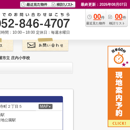
最終更新：2026年08月07日
00
00
件
件
最近見た物件
検討リスト
時間：10:00～18:00
定休日：毎週水曜日
屋市立 庄内小学校
寺町２丁目５
MAP
▼
通駅
緑地公園駅