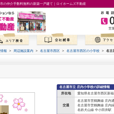
屋市の仲介手数料無料の新築一戸建て｜ロイホームズ不動産
営業
て情報
>
周辺施設案内
>
名古屋市西区
>
名古屋市西区の小学校
>
名古
名古屋市立 庄内小学校の詳細情報
所在地
愛知県名古屋市西区新福
名古屋市営鶴舞線 庄内
交通
名古屋市営鶴舞線 庄内
名鉄犬山線 中小田井駅