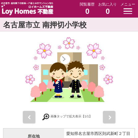
閲覧履歴
お気に入り
メニュー
0
0
名古屋市立 南押切小学校
前
次
画像タップで拡大表示【
1
/1】
愛知県名古屋市西区則武新町２丁目
所在地