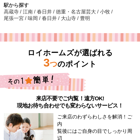
駅から探す
高蔵寺
/
江南
/
春日井
/
徳重・名古屋芸大
/
小牧
/
尾張一宮
/
味岡
/
春日井
/
大山寺
/
豊明
ロイホームズが選ばれる
3
つ
のポイント
来店不要でご内覧！遠方OK!
現地お待ち合わせでも変わらないサービス！
ご来店のわずらわしさを解消！ご
内
覧後にはご自身の目でしっかり周
辺