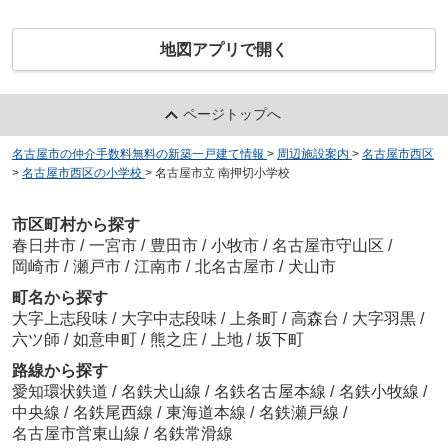
地図アプリで開く
ページトップへ
名古屋市の仲介手数料無料の新築一戸建て情報
>
周辺施設案内
>
名古屋市西区
>
名古屋市西区の小学校
>
名古屋市立 南押切小学校
市区町村から探す
春日井市
/
一宮市
/
豊田市
/
小牧市
/
名古屋市守山区
/
岡崎市
/
瀬戸市
/
江南市
/
北名古屋市
/
犬山市
町名から探す
大字上志段味
/
大字中志段味
/
上条町
/
高森台
/
大字羽黒
/
六ツ師
/
如意申町
/
熊之庄
/
上地
/
坂下町
路線から探す
愛知環状鉄道
/
名鉄犬山線
/
名鉄名古屋本線
/
名鉄小牧線
/
中央線
/
名鉄尾西線
/
東海道本線
/
名鉄瀬戸線
/
名古屋市営東山線
/
名鉄常滑線