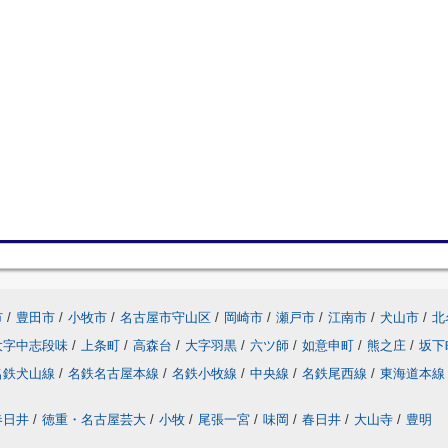
市
/
豊田市
/
小牧市
/
名古屋市守山区
/
岡崎市
/
瀬戸市
/
江南市
/
犬山市
/
北
大字中志段味
/
上条町
/
高森台
/
大字羽黒
/
六ツ師
/
如意申町
/
熊之庄
/
坂下
名鉄犬山線
/
名鉄名古屋本線
/
名鉄小牧線
/
中央線
/
名鉄尾西線
/
東海道本線
春日井
/
徳重・名古屋芸大
/
小牧
/
尾張一宮
/
味岡
/
春日井
/
大山寺
/
豊明