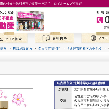
屋市の仲介手数料無料の新築一戸建て｜ロイホームズ不動産
営業
て情報
>
周辺施設案内
>
名古屋市昭和区
>
名古屋市昭和区の小学校
>
名古屋市立 滝川小学校の詳細情報
所在地
愛知県名古屋市昭和区滝
名古屋市営名城線 八事
交通
名古屋市営鶴舞線 いり
名古屋市営名城線 八事