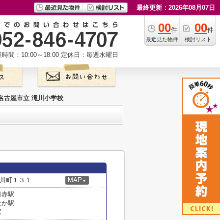
最終更新：2026年08月07日
00
00
件
件
最近見た物件
検討リスト
時間：10:00～18:00
定休日：毎週水曜日
名古屋市立 滝川小学校
川町１３１
MAP
▼
日赤駅
なか駅
駅