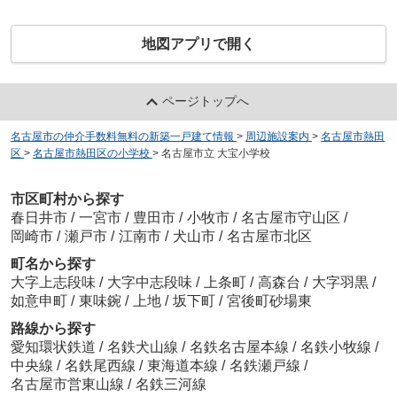
地図アプリで開く
ページトップへ
名古屋市の仲介手数料無料の新築一戸建て情報
>
周辺施設案内
>
名古屋市熱田
区
>
名古屋市熱田区の小学校
>
名古屋市立 大宝小学校
市区町村から探す
春日井市
/
一宮市
/
豊田市
/
小牧市
/
名古屋市守山区
/
岡崎市
/
瀬戸市
/
江南市
/
犬山市
/
名古屋市北区
町名から探す
大字上志段味
/
大字中志段味
/
上条町
/
高森台
/
大字羽黒
/
如意申町
/
東味鋺
/
上地
/
坂下町
/
宮後町砂場東
路線から探す
愛知環状鉄道
/
名鉄犬山線
/
名鉄名古屋本線
/
名鉄小牧線
/
中央線
/
名鉄尾西線
/
東海道本線
/
名鉄瀬戸線
/
名古屋市営東山線
/
名鉄三河線