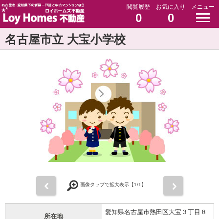
閲覧履歴
お気に入り
メニュー
0
0
名古屋市立 大宝小学校
前
次
画像タップで拡大表示【
1
/1】
愛知県名古屋市熱田区大宝３丁目８
所在地