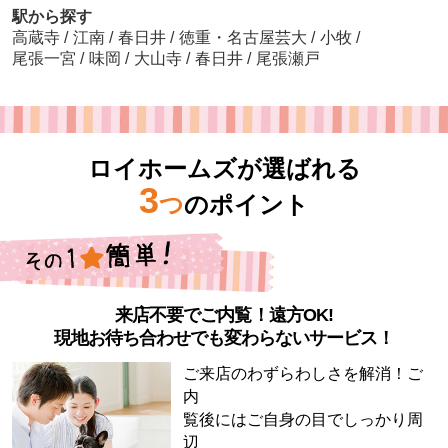
駅から探す
高蔵寺
/
江南
/
春日井
/
徳重・名古屋芸大
/
小牧
/
尾張一宮
/
味岡
/
大山寺
/
春日井
/
尾張瀬戸
ロイホームズが選ばれる
3
つ
のポイント
来店不要でご内覧！遠方OK!
現地お待ち合わせでも変わらないサービス！
ご来店のわずらわしさを解消！ご
内
覧後にはご自身の目でしっかり周
辺