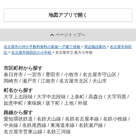
地図アプリで開く
ページトップへ
名古屋市の仲介手数料無料の新築一戸建て情報
>
周辺施設案内
>
名古屋市熱田
区
>
名古屋市熱田区の小学校
>
名古屋市立 船方小学校
市区町村から探す
春日井市
/
一宮市
/
豊田市
/
小牧市
/
名古屋市守山区
/
岡崎市
/
瀬戸市
/
江南市
/
名古屋市北区
/
犬山市
町名から探す
大字上志段味
/
大字中志段味
/
上条町
/
高森台
/
大字羽黒
/
如意申町
/
東味鋺
/
坂下町
/
上地
/
外堀
路線から探す
愛知環状鉄道
/
名鉄犬山線
/
名鉄名古屋本線
/
名鉄小牧線
/
中央線
/
名鉄尾西線
/
東海道本線
/
名鉄瀬戸線
/
名古屋市営東山線
/
名鉄三河線