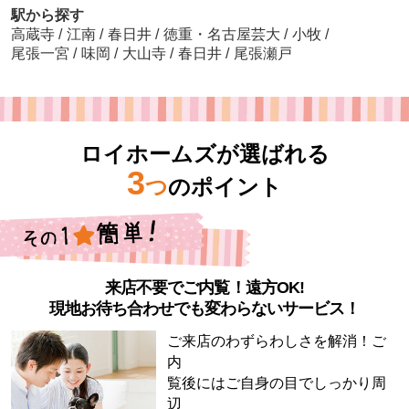
駅から探す
高蔵寺
/
江南
/
春日井
/
徳重・名古屋芸大
/
小牧
/
尾張一宮
/
味岡
/
大山寺
/
春日井
/
尾張瀬戸
ロイホームズが選ばれる
3
つ
のポイント
来店不要でご内覧！遠方OK!
現地お待ち合わせでも変わらないサービス！
ご来店のわずらわしさを解消！ご
内
覧後にはご自身の目でしっかり周
辺