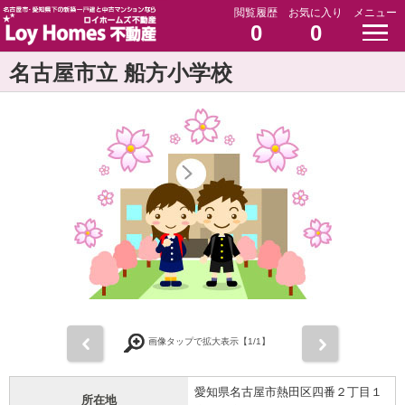
閲覧履歴
お気に入り
メニュー
0
0
名古屋市立 船方小学校
前
次
画像タップで拡大表示【
1
/1】
愛知県名古屋市熱田区四番２丁目１
所在地