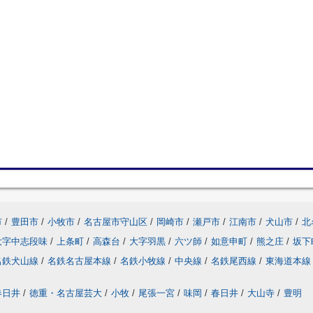
市
/
豊田市
/
小牧市
/
名古屋市守山区
/
岡崎市
/
瀬戸市
/
江南市
/
犬山市
/
北
大字中志段味
/
上条町
/
高森台
/
大字羽黒
/
六ツ師
/
如意申町
/
熊之庄
/
坂下
名鉄犬山線
/
名鉄名古屋本線
/
名鉄小牧線
/
中央線
/
名鉄尾西線
/
東海道本線
春日井
/
徳重・名古屋芸大
/
小牧
/
尾張一宮
/
味岡
/
春日井
/
大山寺
/
豊明