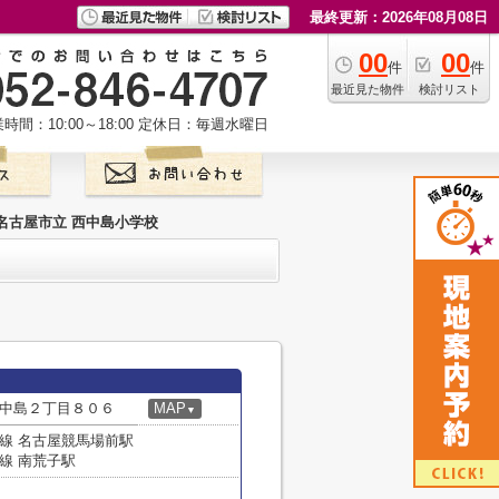
最終更新：2026年08月08日
00
00
件
件
最近見た物件
検討リスト
時間：10:00～18:00
定休日：毎週水曜日
名古屋市立 西中島小学校
中島２丁目８０６
MAP
▼
線 名古屋競馬場前駅
線 南荒子駅