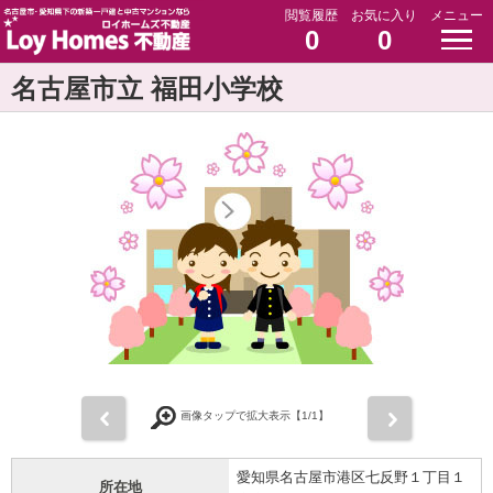
閲覧履歴
お気に入り
メニュー
0
0
名古屋市立 福田小学校
前
次
画像タップで拡大表示【
1
/1】
愛知県名古屋市港区七反野１丁目１
所在地