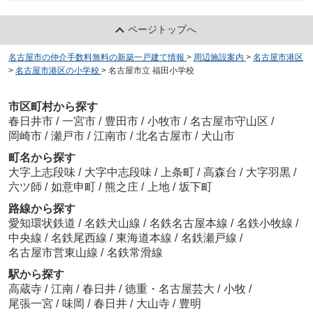
ページトップへ
名古屋市の仲介手数料無料の新築一戸建て情報
>
周辺施設案内
>
名古屋市港区
>
名古屋市港区の小学校
>
名古屋市立 福田小学校
市区町村から探す
春日井市
/
一宮市
/
豊田市
/
小牧市
/
名古屋市守山区
/
岡崎市
/
瀬戸市
/
江南市
/
北名古屋市
/
犬山市
町名から探す
大字上志段味
/
大字中志段味
/
上条町
/
高森台
/
大字羽黒
/
六ツ師
/
如意申町
/
熊之庄
/
上地
/
坂下町
路線から探す
愛知環状鉄道
/
名鉄犬山線
/
名鉄名古屋本線
/
名鉄小牧線
/
中央線
/
名鉄尾西線
/
東海道本線
/
名鉄瀬戸線
/
名古屋市営東山線
/
名鉄常滑線
駅から探す
高蔵寺
/
江南
/
春日井
/
徳重・名古屋芸大
/
小牧
/
尾張一宮
/
味岡
/
春日井
/
大山寺
/
豊明