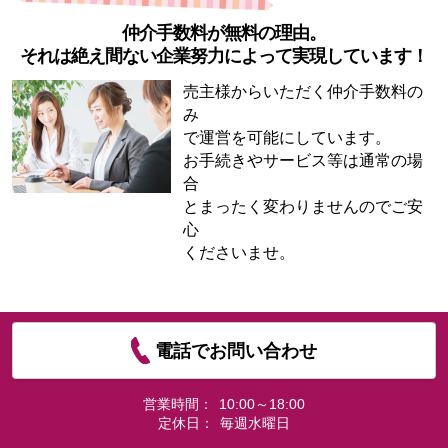
仲介手数料が無料の理由。
それは絶え間ない企業努力によって実現しています！
売主様からいただく仲介手数料の
み
で運営を可能にしています。
お手続きやサービス等は通常の場
合
とまったく変わりませんのでご安
心
くださいませ。
電話でお問い合わせ
営業時間：
10:00～18:00
定休日：
毎週水曜日