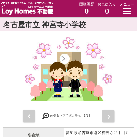
閲覧履歴
お気に入り
メニュー
0
0
名古屋市立 神宮寺小学校
前
次
画像タップで拡大表示【
1
/1】
愛知県名古屋市港区神宮寺２丁目５
所在地