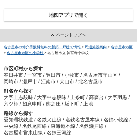
地図アプリで開く
ページトップへ
名古屋市の仲介手数料無料の新築一戸建て情報
>
周辺施設案内
>
名古屋市港区
>
名古屋市港区の小学校
>
名古屋市立 神宮寺小学校
市区町村から探す
春日井市
/
一宮市
/
豊田市
/
小牧市
/
名古屋市守山区
/
岡崎市
/
瀬戸市
/
江南市
/
犬山市
/
北名古屋市
町名から探す
大字上志段味
/
大字中志段味
/
上条町
/
高森台
/
大字羽黒
/
六ツ師
/
如意申町
/
熊之庄
/
坂下町
/
上地
路線から探す
愛知環状鉄道
/
名鉄犬山線
/
名鉄名古屋本線
/
名鉄小牧線
/
中央線
/
名鉄尾西線
/
東海道本線
/
名鉄瀬戸線
/
名古屋市営東山線
/
名鉄三河線