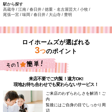
駅から探す
高蔵寺
/
江南
/
春日井
/
徳重・名古屋芸大
/
小牧
/
尾張一宮
/
味岡
/
春日井
/
大山寺
/
豊明
ロイホームズが選ばれる
3
つ
のポイント
来店不要でご内覧！遠方OK!
現地お待ち合わせでも変わらないサービス！
ご来店のわずらわしさを解消！ご
内
覧後にはご自身の目でしっかり周
辺