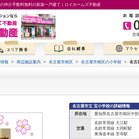
市の仲介手数料無料の新築一戸建て｜ロイホームズ不動産
営業
て情報
>
周辺施設案内
>
名古屋市南区
>
名古屋市南区の小学校
>
名古
名古屋市立 宝小学校の詳細情報
所在地
愛知県名古屋市南区中割
名鉄常滑線 大江駅
交通
名鉄常滑線 大同町駅
東海道本線 笠寺駅