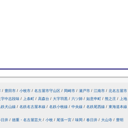
市
/
豊田市
/
小牧市
/
名古屋市守山区
/
岡崎市
/
瀬戸市
/
江南市
/
北名古屋市
大字中志段味
/
上条町
/
高森台
/
大字羽黒
/
六ツ師
/
如意申町
/
熊之庄
/
上地
名鉄犬山線
/
名鉄名古屋本線
/
名鉄小牧線
/
中央線
/
名鉄尾西線
/
東海道本線
春日井
/
徳重・名古屋芸大
/
小牧
/
尾張一宮
/
味岡
/
春日井
/
大山寺
/
豊明