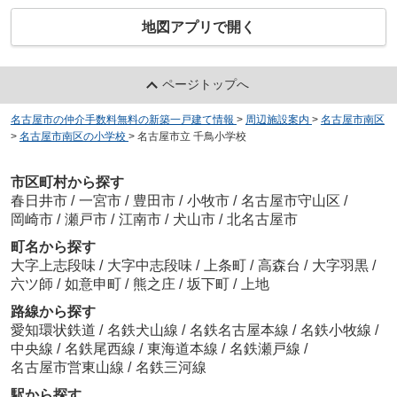
地図アプリで開く
ページトップへ
名古屋市の仲介手数料無料の新築一戸建て情報
>
周辺施設案内
>
名古屋市南区
>
名古屋市南区の小学校
>
名古屋市立 千鳥小学校
市区町村から探す
春日井市
/
一宮市
/
豊田市
/
小牧市
/
名古屋市守山区
/
岡崎市
/
瀬戸市
/
江南市
/
犬山市
/
北名古屋市
町名から探す
大字上志段味
/
大字中志段味
/
上条町
/
高森台
/
大字羽黒
/
六ツ師
/
如意申町
/
熊之庄
/
坂下町
/
上地
路線から探す
愛知環状鉄道
/
名鉄犬山線
/
名鉄名古屋本線
/
名鉄小牧線
/
中央線
/
名鉄尾西線
/
東海道本線
/
名鉄瀬戸線
/
名古屋市営東山線
/
名鉄三河線
駅から探す