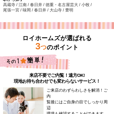
高蔵寺
/
江南
/
春日井
/
徳重・名古屋芸大
/
小牧
/
尾張一宮
/
味岡
/
春日井
/
大山寺
/
豊明
ロイホームズが選ばれる
3
つ
のポイント
来店不要でご内覧！遠方OK!
現地お待ち合わせでも変わらないサービス！
ご来店のわずらわしさを解消！ご
内
覧後にはご自身の目でしっかり周
辺
環境も確認することができます