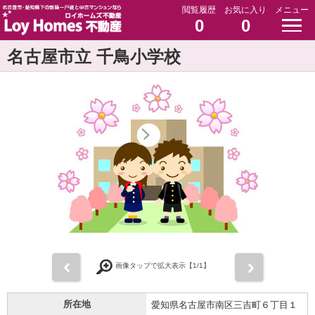
閲覧履歴
お気に入り
メニュー
0
0
名古屋市立 千鳥小学校
前
次
画像タップで拡大表示【
1
/1】
所在地
愛知県名古屋市南区三吉町６丁目１