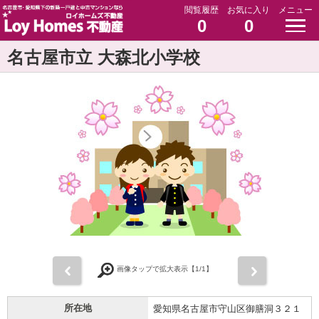
閲覧履歴
お気に入り
メニュー
0
0
名古屋市立 大森北小学校
前
次
画像タップで拡大表示【
1
/1】
所在地
愛知県名古屋市守山区御膳洞３２１