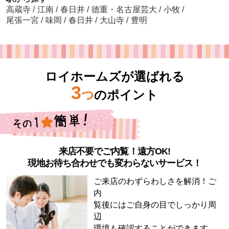
高蔵寺
/
江南
/
春日井
/
徳重・名古屋芸大
/
小牧
/
尾張一宮
/
味岡
/
春日井
/
大山寺
/
豊明
ロイホームズが選ばれる
3
つ
のポイント
来店不要でご内覧！遠方OK!
現地お待ち合わせでも変わらないサービス！
ご来店のわずらわしさを解消！ご
内
覧後にはご自身の目でしっかり周
辺
環境も確認することができます