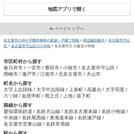
地図アプリで開く
ページトップへ
名古屋市の仲介手数料無料の新築一戸建て情報
>
周辺施設案内
>
名古屋市守山
区
>
名古屋市守山区の小学校
>
名古屋市立 大森北小学校
市区町村から探す
春日井市
/
一宮市
/
豊田市
/
小牧市
/
名古屋市守山区
/
岡崎市
/
瀬戸市
/
江南市
/
北名古屋市
/
犬山市
町名から探す
大字上志段味
/
大字中志段味
/
上条町
/
高森台
/
大字羽黒
/
六ツ師
/
如意申町
/
熊之庄
/
上地
/
坂下町
路線から探す
愛知環状鉄道
/
名鉄犬山線
/
名鉄名古屋本線
/
名鉄小牧線
/
中央線
/
名鉄尾西線
/
東海道本線
/
名鉄瀬戸線
/
名古屋市営東山線
/
名鉄常滑線
駅から探す