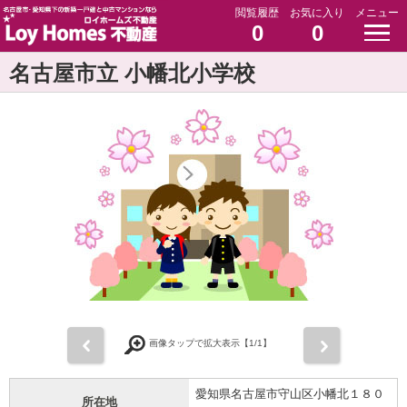
閲覧履歴
お気に入り
メニュー
0
0
名古屋市立 小幡北小学校
前
次
画像タップで拡大表示【
1
/1】
愛知県名古屋市守山区小幡北１８０
所在地