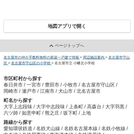
地図アプリで開く
ページトップへ
名古屋市の仲介手数料無料の新築一戸建て情報
>
周辺施設案内
>
名古屋市守山
区
>
名古屋市守山区の小学校
>
名古屋市立 小幡北小学校
市区町村から探す
春日井市
/
一宮市
/
豊田市
/
小牧市
/
名古屋市守山区
/
岡崎市
/
瀬戸市
/
江南市
/
犬山市
/
北名古屋市
町名から探す
大字上志段味
/
大字中志段味
/
上条町
/
高森台
/
大字羽黒
/
六ツ師
/
如意申町
/
熊之庄
/
坂下町
/
上地
路線から探す
愛知環状鉄道
/
名鉄犬山線
/
名鉄名古屋本線
/
名鉄小牧線
/