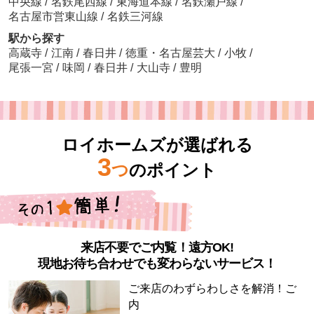
中央線
/
名鉄尾西線
/
東海道本線
/
名鉄瀬戸線
/
名古屋市営東山線
/
名鉄三河線
駅から探す
高蔵寺
/
江南
/
春日井
/
徳重・名古屋芸大
/
小牧
/
尾張一宮
/
味岡
/
春日井
/
大山寺
/
豊明
ロイホームズが選ばれる
3
つ
のポイント
来店不要でご内覧！遠方OK!
現地お待ち合わせでも変わらないサービス！
ご来店のわずらわしさを解消！ご
内