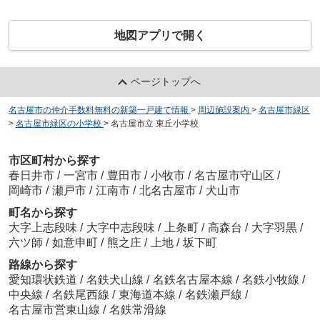
地図アプリで開く
ページトップへ
名古屋市の仲介手数料無料の新築一戸建て情報
>
周辺施設案内
>
名古屋市緑区
>
名古屋市緑区の小学校
>
名古屋市立 東丘小学校
市区町村から探す
春日井市
/
一宮市
/
豊田市
/
小牧市
/
名古屋市守山区
/
岡崎市
/
瀬戸市
/
江南市
/
北名古屋市
/
犬山市
町名から探す
大字上志段味
/
大字中志段味
/
上条町
/
高森台
/
大字羽黒
/
六ツ師
/
如意申町
/
熊之庄
/
上地
/
坂下町
路線から探す
愛知環状鉄道
/
名鉄犬山線
/
名鉄名古屋本線
/
名鉄小牧線
/
中央線
/
名鉄尾西線
/
東海道本線
/
名鉄瀬戸線
/
名古屋市営東山線
/
名鉄常滑線