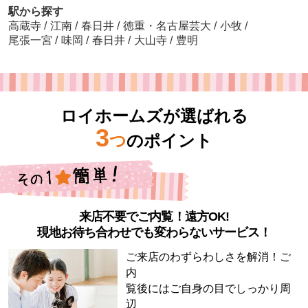
駅から探す
高蔵寺
/
江南
/
春日井
/
徳重・名古屋芸大
/
小牧
/
尾張一宮
/
味岡
/
春日井
/
大山寺
/
豊明
ロイホームズが選ばれる
3
つ
のポイント
来店不要でご内覧！遠方OK!
現地お待ち合わせでも変わらないサービス！
ご来店のわずらわしさを解消！ご
内
覧後にはご自身の目でしっかり周
辺