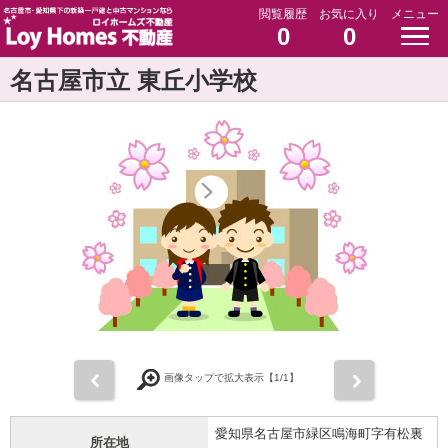
閲覧履歴
お気に入り
メニュー
0
0
名古屋市立 東丘小学校
前
次
画像タップで拡大表示【
1
/1】
愛知県名古屋市緑区鳴海町字有松裏
所在地