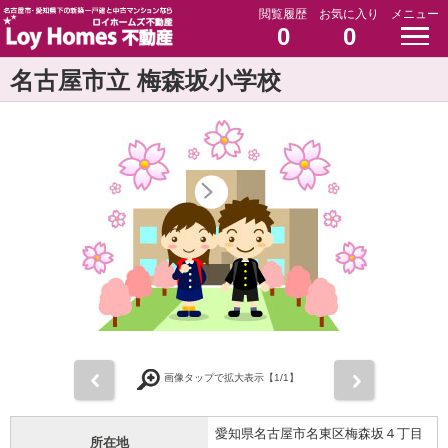
閲覧履歴
お気に入り
メニュー
0
0
名古屋市立 梅森坂小学校
前
次
画像タップで拡大表示【
1
/1】
愛知県名古屋市名東区梅森坂４丁目
所在地