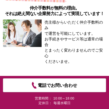
仲介手数料が無料の理由。
それは絶え間ない企業努力によって実現しています！
売主様からいただく仲介手数料の
み
で運営を可能にしています。
お手続きやサービス等は通常の場
合
とまったく変わりませんのでご安
心
くださいませ。
電話でお問い合わせ
営業時間：
10:00～18:00
定休日：
毎週水曜日