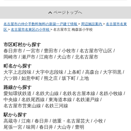
ページトップへ
名古屋市の仲介手数料無料の新築一戸建て情報
>
周辺施設案内
>
名古屋市名東
区
>
名古屋市名東区の小学校
>
名古屋市立 梅森坂小学校
市区町村から探す
春日井市
/
一宮市
/
豊田市
/
小牧市
/
名古屋市守山区
/
岡崎市
/
瀬戸市
/
江南市
/
犬山市
/
北名古屋市
町名から探す
大字上志段味
/
大字中志段味
/
上条町
/
高森台
/
大字羽黒
/
六ツ師
/
如意申町
/
熊之庄
/
坂下町
/
上地
路線から探す
愛知環状鉄道
/
名鉄犬山線
/
名鉄名古屋本線
/
名鉄小牧線
/
中央線
/
名鉄尾西線
/
東海道本線
/
名鉄瀬戸線
/
名古屋市営東山線
/
名鉄三河線
駅から探す
高蔵寺
/
江南
/
春日井
/
徳重・名古屋芸大
/
小牧
/
尾張一宮
/
味岡
/
春日井
/
大山寺
/
豊明