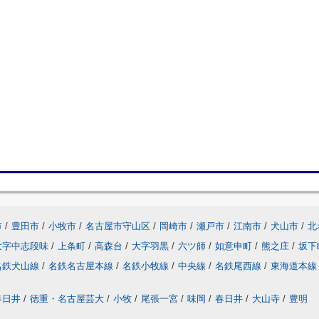
市
/
豊田市
/
小牧市
/
名古屋市守山区
/
岡崎市
/
瀬戸市
/
江南市
/
犬山市
/
北
大字中志段味
/
上条町
/
高森台
/
大字羽黒
/
六ツ師
/
如意申町
/
熊之庄
/
坂下
名鉄犬山線
/
名鉄名古屋本線
/
名鉄小牧線
/
中央線
/
名鉄尾西線
/
東海道本線
春日井
/
徳重・名古屋芸大
/
小牧
/
尾張一宮
/
味岡
/
春日井
/
大山寺
/
豊明