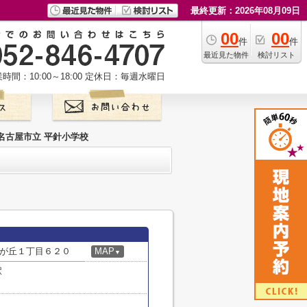
最終更新：2026年08月09日
00
00
件
件
最近見た物件
検討リスト
時間：10:00～18:00
定休日：毎週水曜日
名古屋市立 平針小学校
が丘１丁目６２０
MAP
▼
駅