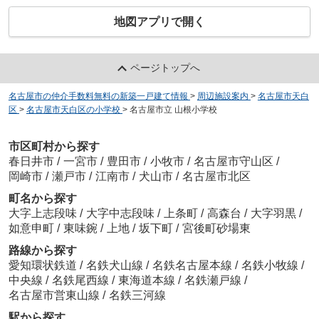
地図アプリで開く
ページトップへ
名古屋市の仲介手数料無料の新築一戸建て情報
>
周辺施設案内
>
名古屋市天白
区
>
名古屋市天白区の小学校
>
名古屋市立 山根小学校
市区町村から探す
春日井市
/
一宮市
/
豊田市
/
小牧市
/
名古屋市守山区
/
岡崎市
/
瀬戸市
/
江南市
/
犬山市
/
名古屋市北区
町名から探す
大字上志段味
/
大字中志段味
/
上条町
/
高森台
/
大字羽黒
/
如意申町
/
東味鋺
/
上地
/
坂下町
/
宮後町砂場東
路線から探す
愛知環状鉄道
/
名鉄犬山線
/
名鉄名古屋本線
/
名鉄小牧線
/
中央線
/
名鉄尾西線
/
東海道本線
/
名鉄瀬戸線
/
名古屋市営東山線
/
名鉄三河線
駅から探す