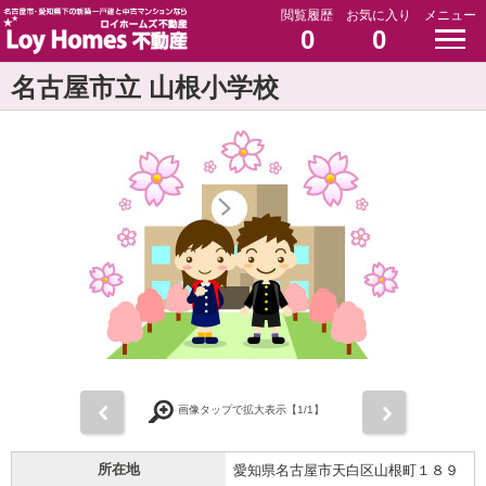
閲覧履歴
お気に入り
メニュー
0
0
名古屋市立 山根小学校
前
次
画像タップで拡大表示【
1
/1】
所在地
愛知県名古屋市天白区山根町１８９