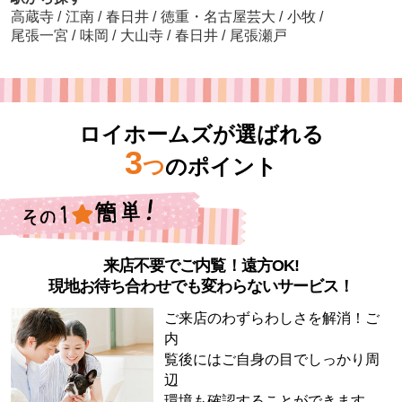
高蔵寺
/
江南
/
春日井
/
徳重・名古屋芸大
/
小牧
/
尾張一宮
/
味岡
/
大山寺
/
春日井
/
尾張瀬戸
ロイホームズが選ばれる
3
つ
のポイント
来店不要でご内覧！遠方OK!
現地お待ち合わせでも変わらないサービス！
ご来店のわずらわしさを解消！ご
内
覧後にはご自身の目でしっかり周
辺
環境も確認することができます