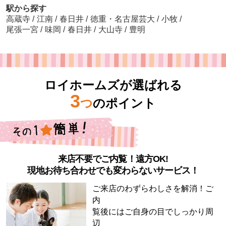
駅から探す
高蔵寺
/
江南
/
春日井
/
徳重・名古屋芸大
/
小牧
/
尾張一宮
/
味岡
/
春日井
/
大山寺
/
豊明
ロイホームズが選ばれる
3
つ
のポイント
来店不要でご内覧！遠方OK!
現地お待ち合わせでも変わらないサービス！
ご来店のわずらわしさを解消！ご
内
覧後にはご自身の目でしっかり周
辺