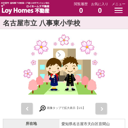
閲覧履歴
お気に入り
メニュー
0
0
名古屋市立 八事東小学校
前
次
画像タップで拡大表示【
1
/1】
所在地
愛知県名古屋市天白区音聞山