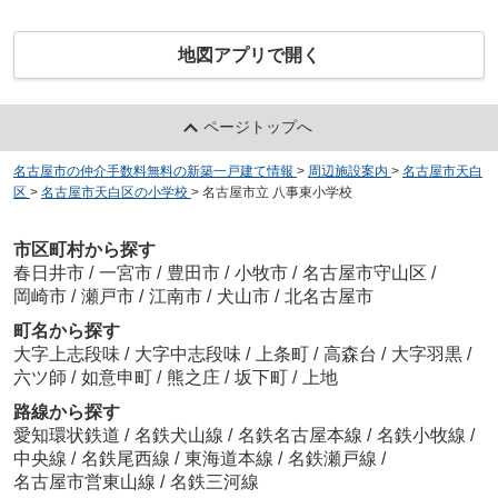
地図アプリで開く
ページトップへ
名古屋市の仲介手数料無料の新築一戸建て情報
>
周辺施設案内
>
名古屋市天白
区
>
名古屋市天白区の小学校
>
名古屋市立 八事東小学校
市区町村から探す
春日井市
/
一宮市
/
豊田市
/
小牧市
/
名古屋市守山区
/
岡崎市
/
瀬戸市
/
江南市
/
犬山市
/
北名古屋市
町名から探す
大字上志段味
/
大字中志段味
/
上条町
/
高森台
/
大字羽黒
/
六ツ師
/
如意申町
/
熊之庄
/
坂下町
/
上地
路線から探す
愛知環状鉄道
/
名鉄犬山線
/
名鉄名古屋本線
/
名鉄小牧線
/
中央線
/
名鉄尾西線
/
東海道本線
/
名鉄瀬戸線
/
名古屋市営東山線
/
名鉄三河線