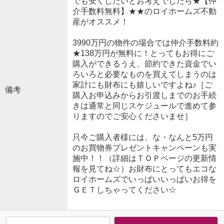
でも安くしたいとお考えでしたら★【仲
介手数料無料】★★のロイホームズ不動
産がオススメ！
3990万円の物件の場合では仲介手数料約
★138万円が無料に！とってもお得にご
購入ができるうえ、節約できた資金でい
ろいろと必要なものを買えてしまうのは
家計にも財布にも嬉しいですよね♪［ご
備考
購入お申込みからお引渡しまでのお手続
きは通常と同じスケジュールで進めて参
りますのでご安心くださいませ］
只今ご購入者様には、な・なんと5万円
のお買物券プレゼントキャンペーンも実
施中！！（詳細はＴＯＰページの更新情
報を見てね☆）お財布にとってもエコな
ロイホームズでいっぱいいっぱいお得を
ＧＥＴしちゃってください☆