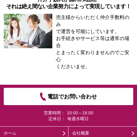
それは絶え間ない企業努力によって実現しています！
売主様からいただく仲介手数料の
み
で運営を可能にしています。
お手続きやサービス等は通常の場
合
とまったく変わりませんのでご安
心
くださいませ。
電話でお問い合わせ
営業時間：
10:00～18:00
定休日：
毎週水曜日
ホーム
会社概要