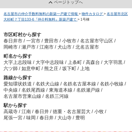
ページトップへ
名古屋市の仲介手数料無料の新築一戸建て情報
>
物件カタログ
>
名古屋市北区
大杉町７丁目133-6『仲介料無料』新築戸建て
>
1号棟
市区町村から探す
春日井市
/
一宮市
/
豊田市
/
小牧市
/
名古屋市守山区
/
岡崎市
/
瀬戸市
/
江南市
/
犬山市
/
北名古屋市
町名から探す
大字上志段味
/
大字中志段味
/
上条町
/
高森台
/
大字羽黒
/
六ツ師
/
如意申町
/
熊之庄
/
坂下町
/
上地
路線から探す
愛知環状鉄道
/
名鉄犬山線
/
名鉄名古屋本線
/
名鉄小牧線
/
中央線
/
名鉄尾西線
/
東海道本線
/
名鉄瀬戸線
/
名古屋市営東山線
/
名鉄三河線
駅から探す
高蔵寺
/
江南
/
春日井
/
徳重・名古屋芸大
/
小牧
/
尾張一宮
/
味岡
/
春日井
/
大山寺
/
豊明