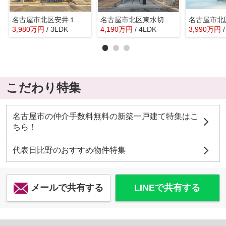
名古屋市北区安井１丁目4-25『仲介料無料』新築戸建て
名古屋市北区東水切町２丁目14『仲介料無料』新築戸建て
3,980
万
円
/ 3LDK
4,190
万
円
/ 4LDK
3,990
万
円
こだわり特集
名古屋市の仲介手数料無料の新築一戸建て特集はこ
ちら！
代表日比野のおすすめ物件特集
メールで共有する
LINEで共有する