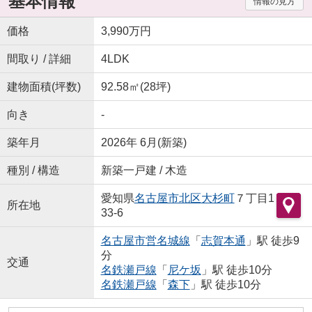
基本情報
情報の見方
価格
3,990万円
間取り / 詳細
4LDK
建物面積(坪数)
92.58㎡(28坪)
向き
-
築年月
2026年 6月(新築)
種別 / 構造
新築一戸建 / 木造
愛知県
名古屋市北区
大杉町
７丁目1
所在地
33-6
名古屋市営名城線
「
志賀本通
」駅 徒歩9
分
交通
名鉄瀬戸線
「
尼ケ坂
」駅 徒歩10分
名鉄瀬戸線
「
森下
」駅 徒歩10分