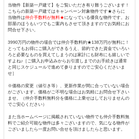
当物件【新築一戸建て】をご覧いただき有り難うございます！
こちらの新築一戸建てはキャンペーン対象物件です★さらに
当物件は
仲介手数料が無料★
になっている優良な物件です。お
部屋のほうもいつでもご案内もさせて頂きますのでお気軽にお
問合せ下さい。
3990万円の物件の場合では仲介手数料約★138万円が無料に！
とってもお得にご購入ができるうえ、節約できた資金でいろい
ろと必要なものを買えてしまうのは家計にも財布にも嬉しいで
すよね♪［ご購入お申込みからお引渡しまでのお手続きは通常
と同じスケジュールで進めて参りますのでご安心くださいま
せ］
※価格の変更（値引き等）、更新作業が間に合っていない場合
がございます。価格がご不明な場合はお気軽にお問合せ下さい
ませ。（仲介手数料無料分を価格に上乗せはしておりませんの
でご安心ください）
また当ホームページに掲載されていない物件でも仲介手数料無
料でご紹介可能な物件は多々ございますので、気になる物件が
ございましたら一度お問い合せを頂けましたらと思います。