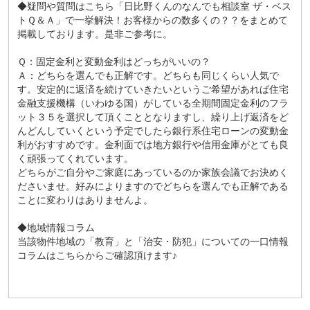
◆疑問や質問はこちら
「日比野くんのなんでも相談室 ザ・ベス
トＱ＆Ａ」
で一挙解決！お客様からの数多くの？？をまとめて
掲載しております。是非ご参考に。
Ｑ：固定金利と変動金利はどっちがいいの？
Ａ：どちらを選んでも正解です。どちらも同じくらい人気で
す。安定的に返済を続けていきたいというご希望があれば住宅
金融支援機構（いわゆる国）がしている全期間固定金利のフラ
ット３５を選択して頂くこととなりますし、繰り上げ返済をど
んどんしていくという予定でしたら銀行系住宅ローンの変動金
利がおすすめです。金利面では地方銀行や信用金庫がとても良
く頑張ってくれています。
どちらがご自分やご家庭にあっているのか家族会議でお決めく
ださいませ。好みによりますのでどちらを選んでも正解である
ことに変わりはありませんよ。
◆地域情報コラム
当該物件地域の「
教育
」と「
治安・防犯
」についての一口情報
コラムはこちらからご確認頂けます♪