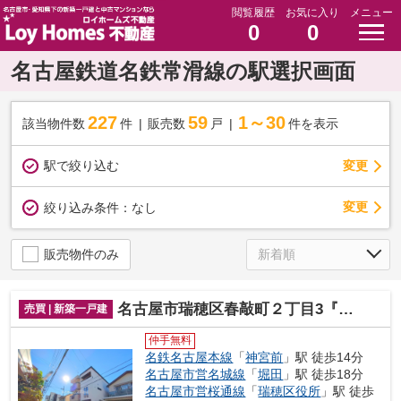
閲覧履歴
お気に入り
メニュー
0
0
名古屋鉄道名鉄常滑線の駅選択画面
227
59
1～30
該当物件数
件
販売数
戸
件を表示
駅で絞り込む
変更
変更
絞り込み条件：
なし
販売物件のみ
名古屋市瑞穂区春敲町２丁目3『仲介料無料』新築戸建て
売買 | 新築一戸建
仲手無料
名鉄名古屋本線
「
神宮前
」駅 徒歩14分
名古屋市営名城線
「
堀田
」駅 徒歩18分
名古屋市営桜通線
「
瑞穂区役所
」駅 徒歩