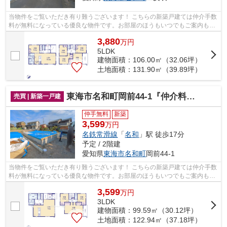
当物件をご覧いただき有り難うございます！ こちらの新築戸建ては仲介手数
料が無料になっている優良な物件です。お部屋のほうもいつでもご案内もさ
せて頂きますのでお気軽にお問合せ下...
3,880
万
円
5LDK
建物面積：106.00㎡（32.06坪）
土地面積：131.90㎡（39.89坪）
東海市名和町岡前44-1『仲介料無料』新築戸建て
売買 | 新築一戸建
仲手無料
新築
3,599
万円
名鉄常滑線
「
名和
」駅 徒歩17分
予定 / 2階建
愛知県
東海市
名和町
岡前44-1
当物件をご覧いただき有り難うございます！ こちらの新築戸建ては仲介手数
料が無料になっている優良な物件です。お部屋のほうもいつでもご案内もさ
せて頂きますのでお気軽にお問合せ下...
3,599
万
円
3LDK
建物面積：99.59㎡（30.12坪）
土地面積：122.94㎡（37.18坪）