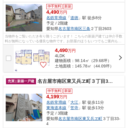
仲手無料
新築
4,490
万円
名鉄常滑線
「
道徳
」駅 徒歩8分
予定 / 2階建
愛知県
名古屋市南区
三条
２丁目2603
当物件をご覧いただき有り難うございます！ こちらの新築戸建ては仲介手数
料が無料になっている優良な物件です。お部屋のほうもいつでもご案内もさ
せて頂きますのでお気軽にお問合せ下...
4,490
万
円
4LDK
建物面積：98.14㎡（29.68坪）
土地面積：145.78㎡（44.09坪）
名古屋市南区東又兵ヱ町３丁目33-4『仲介料無料』新築戸建て
売買 | 新築一戸建
仲手無料
新築
4,199
万円
名鉄常滑線
「
大江
」駅 徒歩11分
東海道本線
「
笠寺
」駅 徒歩13分
予定 / 3階建
愛知県
名古屋市南区
東又兵ヱ町
３丁目33-
4