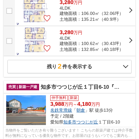
3,280
万
円
4LDK
建物面積：106.00㎡（32.06坪）
土地面積：135.21㎡（40.9坪）
3,280
万
円
4LDK
建物面積：100.62㎡（30.43坪）
土地面積：132.85㎡（40.18坪）
2
残り
件を表示する
知多市つつじが丘１丁目6-10『仲介料無料』新築戸建て
売買 | 新築一戸建
仲手無料
新築
3,988
4,180
万円～
万円
名鉄常滑線
「
朝倉
」駅 徒歩13分
予定 / 2階建
愛知県
知多市
つつじが丘
１丁目6-10
当物件をご覧いただき有り難うございます！ こちらの新築戸建ては仲介手数
料が無料になっている優良な物件です。お部屋のほうもいつでもご案内もさ