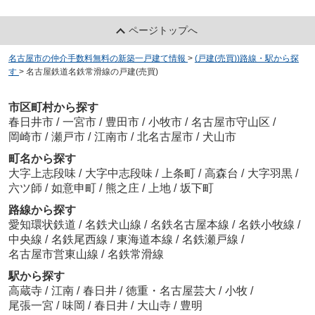
ページトップへ
名古屋市の仲介手数料無料の新築一戸建て情報
>
(戸建(売買))路線・駅から探
す
>
名古屋鉄道名鉄常滑線の戸建(売買)
市区町村から探す
春日井市
/
一宮市
/
豊田市
/
小牧市
/
名古屋市守山区
/
岡崎市
/
瀬戸市
/
江南市
/
北名古屋市
/
犬山市
町名から探す
大字上志段味
/
大字中志段味
/
上条町
/
高森台
/
大字羽黒
/
六ツ師
/
如意申町
/
熊之庄
/
上地
/
坂下町
路線から探す
愛知環状鉄道
/
名鉄犬山線
/
名鉄名古屋本線
/
名鉄小牧線
/
中央線
/
名鉄尾西線
/
東海道本線
/
名鉄瀬戸線
/
名古屋市営東山線
/
名鉄常滑線
駅から探す
高蔵寺
/
江南
/
春日井
/
徳重・名古屋芸大
/
小牧
/
尾張一宮
/
味岡
/
春日井
/
大山寺
/
豊明