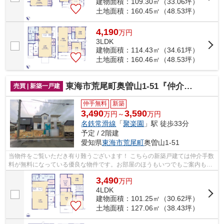
建物面積：109.30㎡（33.06坪）
土地面積：160.45㎡（48.53坪）
4,190
万
円
3LDK
建物面積：114.43㎡（34.61坪）
土地面積：160.46㎡（48.53坪）
東海市荒尾町奥曽山1-51『仲介料無料』新築戸建て
売買 | 新築一戸建
仲手無料
新築
3,490
3,590
万円～
万円
名鉄常滑線
「
聚楽園
」駅 徒歩33分
予定 / 2階建
愛知県
東海市
荒尾町
奥曽山1-51
当物件をご覧いただき有り難うございます！ こちらの新築戸建ては仲介手数
料が無料になっている優良な物件です。お部屋のほうもいつでもご案内もさ
せて頂きますのでお気軽にお問合せ下...
3,490
万
円
4LDK
建物面積：101.25㎡（30.62坪）
土地面積：127.06㎡（38.43坪）