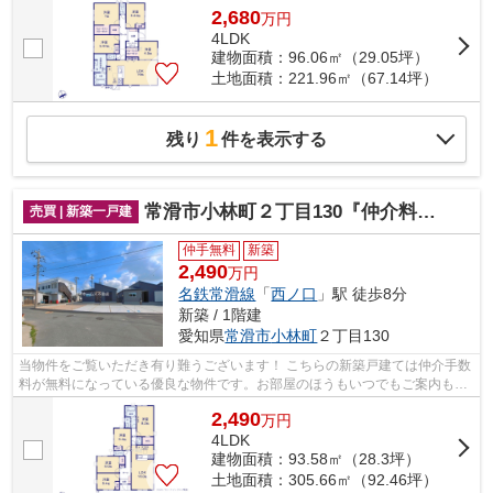
2,680
万
円
4LDK
建物面積：96.06㎡（29.05坪）
土地面積：221.96㎡（67.14坪）
1
残り
件を表示する
常滑市小林町２丁目130『仲介料無料』新築戸建て
売買 | 新築一戸建
仲手無料
新築
2,490
万円
名鉄常滑線
「
西ノ口
」駅 徒歩8分
新築 / 1階建
愛知県
常滑市
小林町
２丁目130
当物件をご覧いただき有り難うございます！ こちらの新築戸建ては仲介手数
料が無料になっている優良な物件です。お部屋のほうもいつでもご案内もさ
せて頂きますのでお気軽にお問合せ下...
2,490
万
円
4LDK
建物面積：93.58㎡（28.3坪）
土地面積：305.66㎡（92.46坪）