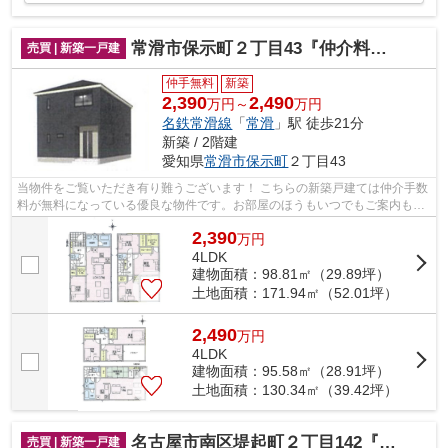
常滑市保示町２丁目43『仲介料無料』新築戸建て
売買 | 新築一戸建
仲手無料
新築
2,390
2,490
万円～
万円
名鉄常滑線
「
常滑
」駅 徒歩21分
新築 / 2階建
愛知県
常滑市
保示町
２丁目43
当物件をご覧いただき有り難うございます！ こちらの新築戸建ては仲介手数
料が無料になっている優良な物件です。お部屋のほうもいつでもご案内もさ
せて頂きますのでお気軽にお問合せ下...
2,390
万
円
4LDK
建物面積：98.81㎡（29.89坪）
土地面積：171.94㎡（52.01坪）
2,490
万
円
4LDK
建物面積：95.58㎡（28.91坪）
土地面積：130.34㎡（39.42坪）
名古屋市南区堤起町２丁目142『仲介料無料』新築戸建て
売買 | 新築一戸建