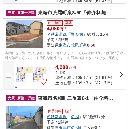
土地面積：169.86㎡（51.38坪）
東海市荒尾町泉8-50『仲介料無料』新築戸建て
売買 | 新築一戸建
仲手無料
新築
4,080
万円
名鉄常滑線
「
聚楽園
」駅 徒歩16分
予定 / 2階建
愛知県
東海市
荒尾町
泉8-50
当物件をご覧いただき有り難うございます！ こちらの新築戸建ては仲介手数
料が無料になっている優良な物件です。お部屋のほうもいつでもご案内もさ
せて頂きますのでお気軽にお問合せ下...
4,080
万
円
4LDK
建物面積：105.17㎡（31.81坪）
土地面積：139.43㎡（42.17坪）
東海市名和町二反表8-1『仲介料無料』新築戸建て
売買 | 新築一戸建
仲手無料
新築
名鉄常滑線
「
名和
」駅 徒歩17分
予定 / 2階建
愛知県
東海市
名和町
二反表8-1