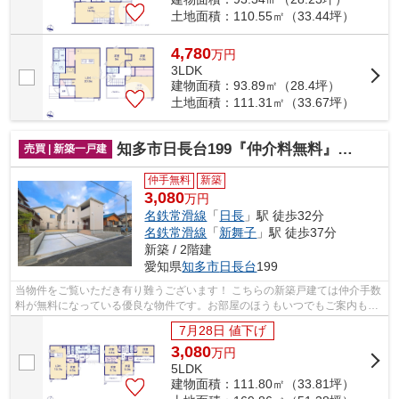
土地面積：110.55㎡（33.44坪）
4,780
万
円
3LDK
建物面積：93.89㎡（28.4坪）
土地面積：111.31㎡（33.67坪）
知多市日長台199『仲介料無料』新築戸建て
売買 | 新築一戸建
仲手無料
新築
3,080
万円
名鉄常滑線
「
日長
」駅 徒歩32分
名鉄常滑線
「
新舞子
」駅 徒歩37分
新築 / 2階建
愛知県
知多市
日長台
199
当物件をご覧いただき有り難うございます！ こちらの新築戸建ては仲介手数
料が無料になっている優良な物件です。お部屋のほうもいつでもご案内もさ
せて頂きますのでお気軽にお問合せ下...
7月28日 値下げ
3,080
万
円
5LDK
建物面積：111.80㎡（33.81坪）