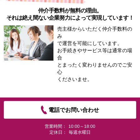
仲介手数料が無料の理由。
それは絶え間ない企業努力によって実現しています！
売主様からいただく仲介手数料の
み
で運営を可能にしています。
お手続きやサービス等は通常の場
合
とまったく変わりませんのでご安
心
くださいませ。
電話でお問い合わせ
営業時間：
10:00～18:00
定休日：
毎週水曜日