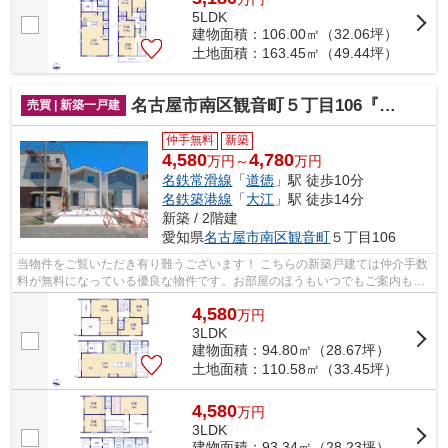
5LDK
建物面積：106.00㎡（32.06坪）
土地面積：163.45㎡（49.44坪）
名古屋市南区観音町５丁目106『仲介料無料』新築戸建て
売買 | 新築一戸建
仲手無料
新築
4,580
4,780
万円～
万円
名鉄常滑線
「
道徳
」駅 徒歩10分
名鉄築港線
「
大江
」駅 徒歩14分
新築 / 2階建
愛知県
名古屋市南区
観音町
５丁目106
当物件をご覧いただき有り難うございます！ こちらの新築戸建ては仲介手数
料が無料になっている優良な物件です。お部屋のほうもいつでもご案内もさ
せて頂きますのでお気軽にお問合せ下...
4,580
万
円
3LDK
建物面積：94.80㎡（28.67坪）
土地面積：110.58㎡（33.45坪）
4,580
万
円
3LDK
建物面積：93.34㎡（28.23坪）