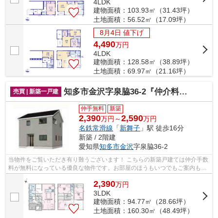
4LDK
建物面積：103.93㎡（31.43坪）
土地面積：56.52㎡（17.09坪）
8月4日 値下げ
4,490
万
円
4LDK
建物面積：128.58㎡（38.89坪）
土地面積：69.97㎡（21.16坪）
知多市金沢字泉脇36-2『仲介料無料』新築戸建て
売買 | 新築一戸建
仲手無料
新築
2,390
2,590
万円～
万円
名鉄常滑線
「
新舞子
」駅 徒歩16分
新築 / 2階建
愛知県
知多市
金沢
字泉脇36-2
当物件をご覧いただき有り難うございます！ こちらの新築戸建ては仲介手数
料が無料になっている優良な物件です。お部屋のほうもいつでもご案内もさ
せて頂きますのでお気軽にお問合せ下...
2,390
万
円
3LDK
建物面積：94.77㎡（28.66坪）
土地面積：160.30㎡（48.49坪）