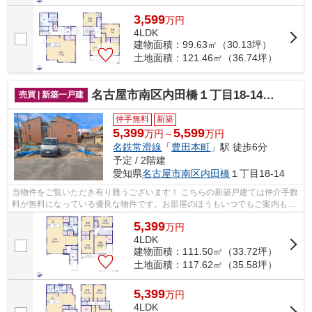
3,599
万
円
4LDK
建物面積：99.63㎡（30.13坪）
土地面積：121.46㎡（36.74坪）
名古屋市南区内田橋１丁目18-14『仲介料無料』新築戸建て
売買 | 新築一戸建
仲手無料
新築
5,399
5,599
万円～
万円
名鉄常滑線
「
豊田本町
」駅 徒歩6分
予定 / 2階建
愛知県
名古屋市南区
内田橋
１丁目18-14
当物件をご覧いただき有り難うございます！ こちらの新築戸建ては仲介手数
料が無料になっている優良な物件です。お部屋のほうもいつでもご案内もさ
せて頂きますのでお気軽にお問合せ下...
5,399
万
円
4LDK
建物面積：111.50㎡（33.72坪）
土地面積：117.62㎡（35.58坪）
5,399
万
円
4LDK