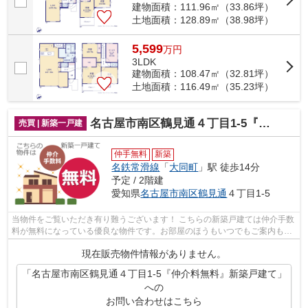
建物面積：111.96㎡（33.86坪）
土地面積：128.89㎡（38.98坪）
5,599
万
円
3LDK
建物面積：108.47㎡（32.81坪）
土地面積：116.49㎡（35.23坪）
名古屋市南区鶴見通４丁目1-5『仲介料無料』新築戸建て
売買 | 新築一戸建
仲手無料
新築
名鉄常滑線
「
大同町
」駅 徒歩14分
予定 / 2階建
愛知県
名古屋市南区
鶴見通
４丁目1-5
当物件をご覧いただき有り難うございます！ こちらの新築戸建ては仲介手数
料が無料になっている優良な物件です。お部屋のほうもいつでもご案内もさ
せて頂きますのでお気軽にお問合せ下...
現在販売物件情報がありません。
「名古屋市南区鶴見通４丁目1-5『仲介料無料』新築戸建て」
への
お問い合わせはこちら