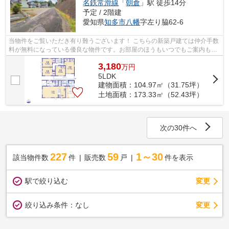
名鉄常滑線
「
朝倉
」駅 徒歩14分
予定 / 2階建
愛知県
知多市
八幡
字左り脇62-6
当物件をご覧いただき有り難うございます！ こちらの新築戸建ては仲介手数
料が無料になっている優良な物件です。お部屋のほうもいつでもご案内もさ
せて頂きますのでお気軽にお問合せ下...
3,180
万
円
5LDK
建物面積：104.97㎡（31.75坪）
土地面積：173.33㎡（52.43坪）
次の30件へ
227
59
1～30
該当物件数
件
販売数
戸
件を表示
駅で絞り込む
変更
変更
絞り込み条件：
なし