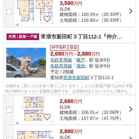
3,590
万
円
3LDK
建物面積：100.29㎡（30.33坪）
土地面積：116.80㎡（35.33坪）
常滑市新田町３丁目112-1『仲介料無料』新築戸建て
売買 | 新築一戸建
仲手無料
新築
2,680
2,880
万円～
万円
名鉄常滑線
「
榎戸
」駅 徒歩9分
名鉄常滑線
「
蒲池
」駅 徒歩9分
予定 / 2階建
愛知県
常滑市
新田町
３丁目112-1
当物件をご覧いただき有り難うございます！ こちらの新築戸建ては仲介手数
料が無料になっている優良な物件です。お部屋のほうもいつでもご案内もさ
せて頂きますのでお気軽にお問合せ下...
2,680
万
円
5LDK
建物面積：106.01㎡（32.06坪）
土地面積：157.87㎡（47.75坪）
2,880
万
円
4LDK