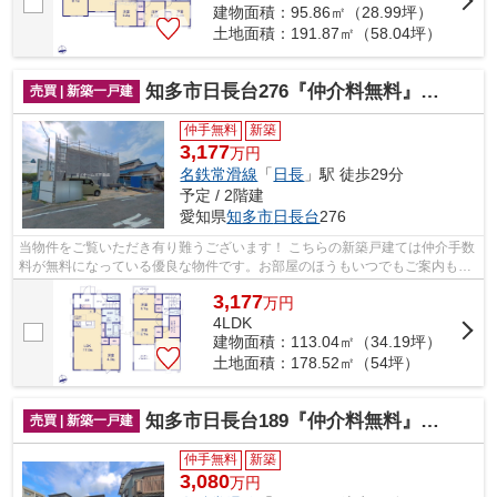
建物面積：95.86㎡（28.99坪）
土地面積：191.87㎡（58.04坪）
知多市日長台276『仲介料無料』新築戸建て
売買 | 新築一戸建
仲手無料
新築
3,177
万円
名鉄常滑線
「
日長
」駅 徒歩29分
予定 / 2階建
愛知県
知多市
日長台
276
当物件をご覧いただき有り難うございます！ こちらの新築戸建ては仲介手数
料が無料になっている優良な物件です。お部屋のほうもいつでもご案内もさ
せて頂きますのでお気軽にお問合せ下...
3,177
万
円
4LDK
建物面積：113.04㎡（34.19坪）
土地面積：178.52㎡（54坪）
知多市日長台189『仲介料無料』新築戸建て
売買 | 新築一戸建
仲手無料
新築
3,080
万円