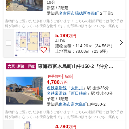
19分
新築 / 2階建
愛知県
名古屋市瑞穂区
春敲町
２丁目3
当物件をご覧いただき有り難うございます！ こちらの新築戸建ては仲介手数
料が無料になっている優良な物件です。お部屋のほうもいつでもご案内もさ
せて頂きますのでお気軽にお問合せ下...
5,199
万
円
4LDK
建物面積：114.26㎡（34.56坪）
土地面積：78.03㎡（23.6坪）
東海市富木島町山中150-2『仲介料無料』新築戸建て
売買 | 新築一戸建
仲手無料
新築
4,780
万円
名鉄常滑線
「
太田川
」駅 徒歩36分
名鉄常滑線
「
新日鉄前
」駅 徒歩40分
予定 / 1階建
愛知県
東海市
富木島町
山中150-2
当物件をご覧いただき有り難うございます！ こちらの新築戸建ては仲介手数
料が無料になっている優良な物件です。お部屋のほうもいつでもご案内もさ
せて頂きますのでお気軽にお問合せ下...
4,780
万
円