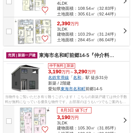
4LDK
建物面積：108.54㎡（32.83坪）
土地面積：305.61㎡（92.44坪）
2,390
万
円
3LDK
建物面積：103.29㎡（31.24坪）
土地面積：284.45㎡（86.04坪）
東海市名和町前郷14-5『仲介料無料』新築戸建て
売買 | 新築一戸建
仲手無料
新築
3,190
3,290
万円～
万円
名鉄常滑線
「
名和
」駅 徒歩31分
新築 / 2階建
愛知県
東海市
名和町
前郷14-5
当物件をご覧いただき有り難うございます！ こちらの新築戸建ては仲介手数
料が無料になっている優良な物件です。お部屋のほうもいつでもご案内もさ
せて頂きますのでお気軽にお問合せ下...
8月3日 値下げ
3,190
万
円
3LDK
建物面積：105.30㎡（31.85坪）