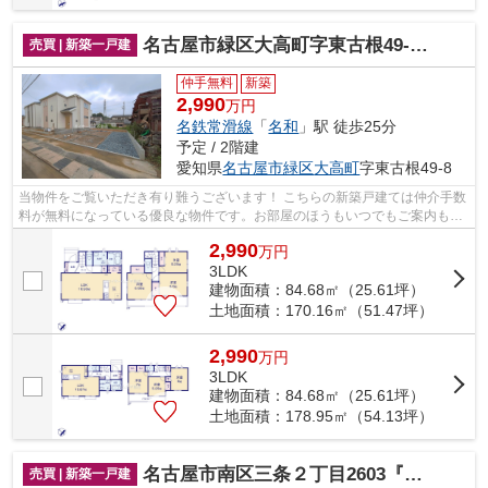
名古屋市緑区大高町字東古根49-8『仲介料無料』新築戸建て
売買 | 新築一戸建
仲手無料
新築
2,990
万円
名鉄常滑線
「
名和
」駅 徒歩25分
予定 / 2階建
愛知県
名古屋市緑区
大高町
字東古根49-8
当物件をご覧いただき有り難うございます！ こちらの新築戸建ては仲介手数
料が無料になっている優良な物件です。お部屋のほうもいつでもご案内もさ
せて頂きますのでお気軽にお問合せ下...
2,990
万
円
3LDK
建物面積：84.68㎡（25.61坪）
土地面積：170.16㎡（51.47坪）
2,990
万
円
3LDK
建物面積：84.68㎡（25.61坪）
土地面積：178.95㎡（54.13坪）
名古屋市南区三条２丁目2603『仲介料無料』新築戸建て
売買 | 新築一戸建