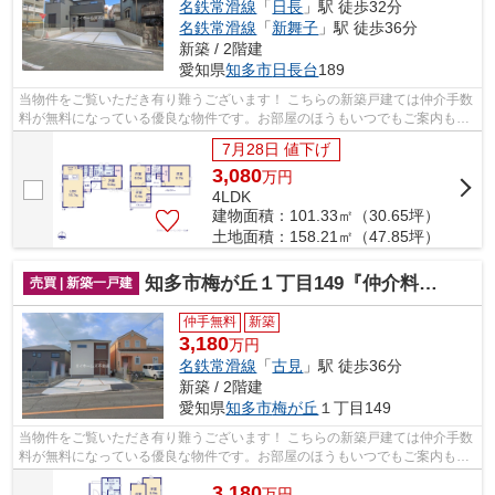
名鉄常滑線
「
日長
」駅 徒歩32分
名鉄常滑線
「
新舞子
」駅 徒歩36分
新築 / 2階建
愛知県
知多市
日長台
189
当物件をご覧いただき有り難うございます！ こちらの新築戸建ては仲介手数
料が無料になっている優良な物件です。お部屋のほうもいつでもご案内もさ
せて頂きますのでお気軽にお問合せ下...
7月28日 値下げ
3,080
万
円
4LDK
建物面積：101.33㎡（30.65坪）
土地面積：158.21㎡（47.85坪）
知多市梅が丘１丁目149『仲介料無料』新築戸建て
売買 | 新築一戸建
仲手無料
新築
3,180
万円
名鉄常滑線
「
古見
」駅 徒歩36分
新築 / 2階建
愛知県
知多市
梅が丘
１丁目149
当物件をご覧いただき有り難うございます！ こちらの新築戸建ては仲介手数
料が無料になっている優良な物件です。お部屋のほうもいつでもご案内もさ
せて頂きますのでお気軽にお問合せ下...
3,180
万
円