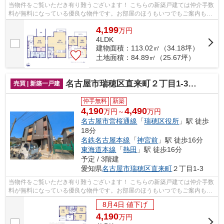
当物件をご覧いただき有り難うございます！ こちらの新築戸建ては仲介手数
料が無料になっている優良な物件です。お部屋のほうもいつでもご案内もさ
せて頂きますのでお気軽にお問合せ下...
4,199
万
円
4LDK
建物面積：113.02㎡（34.18坪）
土地面積：84.89㎡（25.67坪）
名古屋市瑞穂区直来町２丁目1-3『仲介料無料』新築戸建て
売買 | 新築一戸建
仲手無料
新築
4,190
4,490
万円～
万円
名古屋市営桜通線
「
瑞穂区役所
」駅 徒歩
18分
名鉄名古屋本線
「
神宮前
」駅 徒歩16分
東海道本線
「
熱田
」駅 徒歩16分
予定 / 3階建
愛知県
名古屋市瑞穂区
直来町
２丁目1-3
当物件をご覧いただき有り難うございます！ こちらの新築戸建ては仲介手数
料が無料になっている優良な物件です。お部屋のほうもいつでもご案内もさ
せて頂きますのでお気軽にお問合せ下...
8月4日 値下げ
4,190
万
円