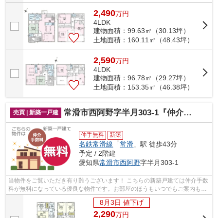
2,490
万
円
4LDK
建物面積：99.63㎡（30.13坪）
土地面積：160.11㎡（48.43坪）
2,590
万
円
4LDK
建物面積：96.78㎡（29.27坪）
土地面積：153.35㎡（46.38坪）
常滑市西阿野字半月303-1『仲介料無料』新築戸建て
売買 | 新築一戸建
仲手無料
新築
名鉄常滑線
「
常滑
」駅 徒歩43分
予定 / 2階建
愛知県
常滑市
西阿野
字半月303-1
当物件をご覧いただき有り難うございます！ こちらの新築戸建ては仲介手数
料が無料になっている優良な物件です。お部屋のほうもいつでもご案内もさ
せて頂きますのでお気軽にお問合せ下...
8月3日 値下げ
2,290
万
円