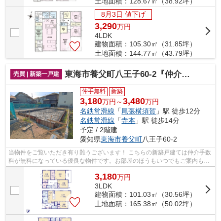
土地面積：128.67㎡（38.92坪）
8月3日 値下げ
3,290
万
円
4LDK
建物面積：105.30㎡（31.85坪）
土地面積：144.77㎡（43.79坪）
東海市養父町八王子60-2『仲介料無料』新築戸建て
売買 | 新築一戸建
仲手無料
新築
3,180
3,480
万円～
万円
名鉄常滑線
「
尾張横須賀
」駅 徒歩12分
名鉄常滑線
「
寺本
」駅 徒歩14分
予定 / 2階建
愛知県
東海市
養父町
八王子60-2
当物件をご覧いただき有り難うございます！ こちらの新築戸建ては仲介手数
料が無料になっている優良な物件です。お部屋のほうもいつでもご案内もさ
せて頂きますのでお気軽にお問合せ下...
3,180
万
円
3LDK
建物面積：101.03㎡（30.56坪）
土地面積：165.38㎡（50.02坪）