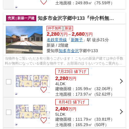
土地面積：249.89㎡（75.59坪）
知多市金沢字郷中133『仲介料無料』新築戸建て
売買 | 新築一戸建
仲手無料
新築
2,280
2,680
万円～
万円
名鉄常滑線
「
新舞子
」駅 徒歩21分
新築 / 2階建
愛知県
知多市
金沢
字郷中133
当物件をご覧いただき有り難うございます！ こちらの新築戸建ては仲介手数
料が無料になっている優良な物件です。お部屋のほうもいつでもご案内もさ
せて頂きますのでお気軽にお問合せ下...
7月23日 値下げ
2,280
万
円
4LDK
建物面積：105.99㎡（32.06坪）
土地面積：173.97㎡（52.62坪）
8月4日 値下げ
2,480
万
円
5LDK
建物面積：111.79㎡（33.81坪）
土地面積：165.29㎡（50坪）