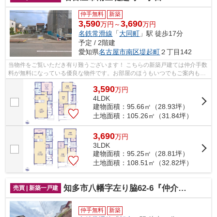
仲手無料
新築
3,590
3,690
万円～
万円
名鉄常滑線
「
大同町
」駅 徒歩17分
予定 / 2階建
愛知県
名古屋市南区
堤起町
２丁目142
当物件をご覧いただき有り難うございます！ こちらの新築戸建ては仲介手数
料が無料になっている優良な物件です。お部屋のほうもいつでもご案内もさ
せて頂きますのでお気軽にお問合せ下...
3,590
万
円
4LDK
建物面積：95.66㎡（28.93坪）
土地面積：105.26㎡（31.84坪）
3,690
万
円
3LDK
建物面積：95.25㎡（28.81坪）
土地面積：108.51㎡（32.82坪）
知多市八幡字左り脇62-6『仲介料無料』新築戸建て
売買 | 新築一戸建
仲手無料
新築