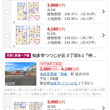
せて頂きますのでお気軽にお問合せ下...
3,988
万
円
3LDK
建物面積：108.47㎡（32.81坪）
土地面積：135.90㎡（41.1坪）
4,180
万
円
5LDK
建物面積：118.02㎡（35.7坪）
土地面積：144.38㎡（43.67坪）
知多市つつじが丘３丁目5-1『仲介料無料』新築戸建て
売買 | 新築一戸建
仲手無料
新築
3,990
4,190
万円～
万円
名鉄常滑線
「
朝倉
」駅 徒歩24分
予定 / 2階建
愛知県
知多市
つつじが丘
３丁目5-1
当物件をご覧いただき有り難うございます！ こちらの新築戸建ては仲介手数
料が無料になっている優良な物件です。お部屋のほうもいつでもご案内もさ
せて頂きますのでお気軽にお問合せ下...
3,990
万
円
4LDK