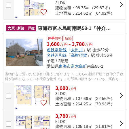
3LDK
建物面積：98.75㎡（29.87坪）
土地面積：214.62㎡（64.92坪）
東海市富木島町南島58-1『仲介料無料』新築戸建て
売買 | 新築一戸建
仲手無料
新築
3,680
3,780
万円～
万円
名鉄常滑線
「
太田川
」駅 徒歩32分
名鉄河和線
「
高横須賀
」駅 徒歩36分
予定 / 2階建
愛知県
東海市
富木島町
南島58-1
当物件をご覧いただき有り難うございます！ こちらの新築戸建ては仲介手数
料が無料になっている優良な物件です。お部屋のほうもいつでもご案内もさ
せて頂きますのでお気軽にお問合せ下...
3,680
万
円
3LDK
建物面積：107.66㎡（32.56坪）
土地面積：264.25㎡（79.93坪）
3,780
万
円
5LDK
建物面積：105.18㎡（31.81坪）