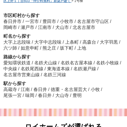
区上野１丁目603『仲介料無料』新築戸建て
>
1号棟
市区町村から探す
春日井市
/
一宮市
/
豊田市
/
小牧市
/
名古屋市守山区
/
岡崎市
/
瀬戸市
/
江南市
/
犬山市
/
北名古屋市
町名から探す
大字上志段味
/
大字中志段味
/
上条町
/
高森台
/
大字羽黒
/
六ツ師
/
如意申町
/
熊之庄
/
坂下町
/
上地
路線から探す
愛知環状鉄道
/
名鉄犬山線
/
名鉄名古屋本線
/
名鉄小牧線
/
中央線
/
名鉄尾西線
/
東海道本線
/
名鉄瀬戸線
/
名古屋市営東山線
/
名鉄三河線
駅から探す
高蔵寺
/
江南
/
春日井
/
徳重・名古屋芸大
/
小牧
/
尾張一宮
/
味岡
/
春日井
/
大山寺
/
豊明
ロイホームズが選ばれる