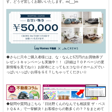
す。どうぞ宜しくお願いいたします。m(__)m
◆さらに只今ご購入者様には、な・なんと5万円のお買物券プ
レゼントキャンペーンも実施中！！（詳細はＴＯＰページの更
新情報を見てね☆）お財布にとってもエコなロイホームズでい
っぱいいっぱいお得をＧＥＴしちゃってください☆
◆疑問や質問はこちら
「日比野くんのなんでも相談室 ザ・ベス
トＱ＆Ａ」
で一挙解決！お客様からの数多くの？？をまとめて