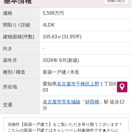
基本情報
情報の見方
価格
5,599万円
間取り / 詳細
4LDK
建物面積(坪数)
105.63㎡(31.95坪)
向き
-
築年月
2026年 6月(新築)
種別 / 構造
新築一戸建 / 木造
愛知県
名古屋市千種区
上野
１丁目6
所在地
03
名古屋市営名城線
「
砂田橋
」駅 徒歩12
交通
分
当物件【新築一戸建て】をご覧いただき有り難うございます！
こちらの新築一戸建てはキャンペーン対象物件です★さらに