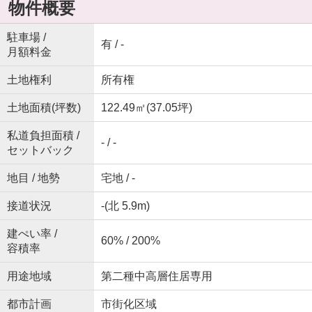
物件概要
駐車場 /
有 / -
月額料金
土地権利
所有権
土地面積(坪数)
122.49㎡(37.05坪)
私道負担面積 /
- / -
セットバック
地目 / 地勢
宅地 / -
接道状況
-(北 5.9m)
建ぺい率 /
60% / 200%
容積率
用途地域
第二種中高層住居専用
都市計画
市街化区域