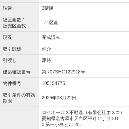
階建
2階建
総区画数 /
- / 1区画
販売区画数
現況
完成済み
取引態様
仲介
引渡し
即時
建築確認番号
第R07SHC122918号
物件番号
105154775
取引条件の有効
2026年08月22日
期限
ロイホームズ不動産（有限会社ネスコ）
愛知県名古屋市天白区平針２丁目101
0 第一小島ビル 201