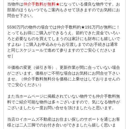
当物件は
仲介手数料が無料★
になっている優良な物件です。お
部屋のほうもいつでもご案内もさせて頂きますのでお気軽にお
問合せ下さい。
5590万円の物件の場合では仲介手数料約★191万円が無料に！
とってもお得にご購入ができるうえ、節約できた資金でいろい
ろと必要なものを買えてしまうのは家計にも財布にも嬉しいで
すよね♪［ご購入お申込みからお引渡しまでのお手続きは通常
と同じスケジュールで進めて参りますのでご安心くださいま
せ］
※価格の変更（値引き等）、更新作業が間に合っていない場合
がございます。価格がご不明な場合はお気軽にお問合せ下さい
ませ。（仲介手数料無料分を価格に上乗せはしておりませんの
でご安心ください）
また当ホームページに掲載されていない物件でも仲介手数料無
料でご紹介可能な物件は多々ございますので、気になる物件が
ございましたら一度お問い合せを頂けましたらと思います。
当店ロイホームズ不動産はお住まい探しのサポートを通じお客
様とは二人三脚でのお付き合いができましたら嬉しく思いま