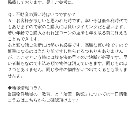
掲載しております。是非ご参考に。
Ｑ：不動産の買い時はいつですか？
Ａ：お客様が欲しいと思われた時です。幸い今は低金利時代で
もありますので家のご購入には良いタイミングだと思います。
若い年齢でご購入されればローンの返済も年を取る前に終える
こともできます。
あと変な話ご決断には勢いも必要です。高額な買い物ですので
慎重になるのは当たり前ですし焦らせるつもりもありません
が、ここぞという時には腹を決め早々のご決断が必要です。早
い者勝ちなので申込み順で物件は消えていきます。同じものは
２つとありません。同じ条件の物件がいつ出てくるとも限りま
せんよ。
◆地域情報コラム
当該物件地域の「
教育
」と「
治安・防犯
」についての一口情報
コラムはこちらからご確認頂けます♪