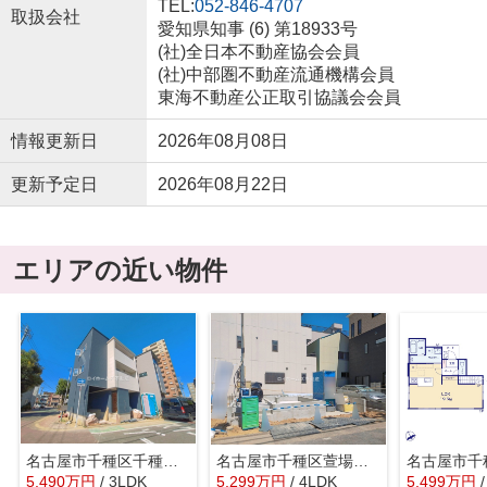
TEL:
052-846-4707
取扱会社
愛知県知事 (6) 第18933号
(社)全日本不動産協会会員
(社)中部圏不動産流通機構会員
東海不動産公正取引協議会会員
情報更新日
2026年08月08日
更新予定日
2026年08月22日
エリアの近い物件
名古屋市千種区千種３丁目312『仲介料無料』新築戸建て
名古屋市千種区萱場２丁目1202『仲介料無料』新築戸建て
5,490
万
円
/ 3LDK
5,299
万
円
/ 4LDK
5,499
万
円